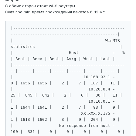
С обоих сторон стоят wi-fi роутеры.
Судя про mtr, время прохождения пакетов 6-12 мс
|----------------------------------------------
--------------------------------------------|

|                                      WinMTR 
statistics                                   |

|                       Host              -   %  
| Sent | Recv | Best | Avrg | Wrst | Last |

|----------------------------------------------
--|------|------|------|------|------|------|

|                             10.168.92.1 -    
0 | 1656 | 1656 |    2 |    7 |  187 |   11 |

|                               10.20.0.4 -   
25 |  845 |  642 |    2 |    6 |   30 |   11 |

|                               10.10.0.1 -    
1 | 1644 | 1641 |    2 |    7 |   93 |    9 |

|                            XX.XXX.X.175 -    
1 | 1613 | 1602 |    3 |    9 |  204 |    9 |

|                   No response from host -  
100 |  331 |    0 |    0 |    0 |    0 |    0 |
