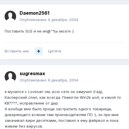
Daemon2561
Опубликовано
4 декабря, 2004
Поставить SUS и не ип@"%ь мозги :)
Вставить ник
Цитата
sugresmax
Опубликовано
9 декабря, 2004
я мучался с Lovesan ом, всю сеть он замучил (гад),
Касперский спал, как всегда. Помогли Win2k ыз4, и какой то
KB????, исправление от дыр.
А вообще мне было проще застрелить одного товарища,
доверяющего всяким там производителям ПО :), он при мне
закачивал вири десятками, поставил я ему файрвол и пока
живем без вирусов.