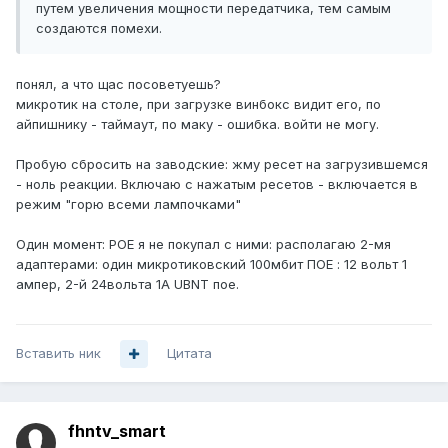
путем увеличения мощности передатчика, тем самым
создаются помехи.
понял, а что щас посоветуешь?
микротик на столе, при загрузке винбокс видит его, по
айпишнику - таймаут, по маку - ошибка. войти не могу.
Пробую сбросить на заводские: жму ресет на загрузившемся
- ноль реакции. Включаю с нажатым ресетов - включается в
режим "горю всеми лампочками"
Один момент: POE я не покупал с ними: располагаю 2-мя
адаптерами: один микротиковский 100мбит ПОЕ : 12 вольт 1
ампер, 2-й 24вольта 1А UBNT пое.
Вставить ник
Цитата
fhntv_smart