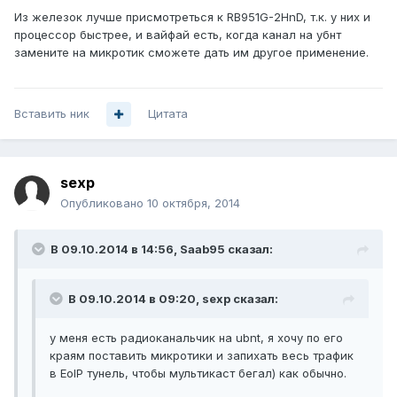
Из железок лучше присмотреться к RB951G-2HnD, т.к. у них и
процессор быстрее, и вайфай есть, когда канал на убнт
замените на микротик сможете дать им другое применение.
Вставить ник
Цитата
sexp
Опубликовано
10 октября, 2014
В 09.10.2014 в 14:56, Saab95 сказал:
В 09.10.2014 в 09:20, sexp сказал:
у меня есть радиоканальчик на ubnt, я хочу по его
краям поставить микротики и запихать весь трафик
в EoIP тунель, чтобы мультикаст бегал) как обычно.