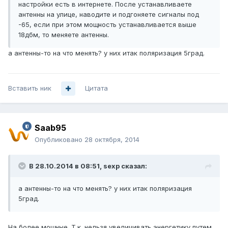
настройки есть в интернете. После устанавливаете
антенны на улице, наводите и подгоняете сигналы под
-65, если при этом мощность устанавливается выше
18дбм, то меняете антенны.
а антенны-то на что менять? у них итак поляризация 5град.
Вставить ник
Цитата
Saab95
Опубликовано
28 октября, 2014
В 28.10.2014 в 08:51, sexp сказал:
а антенны-то на что менять? у них итак поляризация
5град.
На более мощные. Т.к. нельзя увеличивать энергетику путем