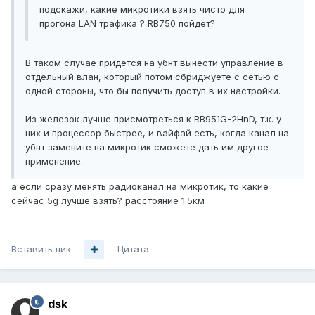
подскажи, какие микротики взять чисто для
прогона LAN трафика ? RB750 пойдет?
В таком случае придется на убнт вынести управление в
отдельный влан, который потом сбриджуете с сетью с
одной стороны, что бы получить доступ в их настройки.
Из железок лучше присмотреться к RB951G-2HnD, т.к. у
них и процессор быстрее, и вайфай есть, когда канал на
убнт замените на микротик сможете дать им другое
применение.
а если сразу менять радиоканал на микротик, то какие
сейчас 5g лучше взять? расстояние 1.5км
Вставить ник
Цитата
dsk