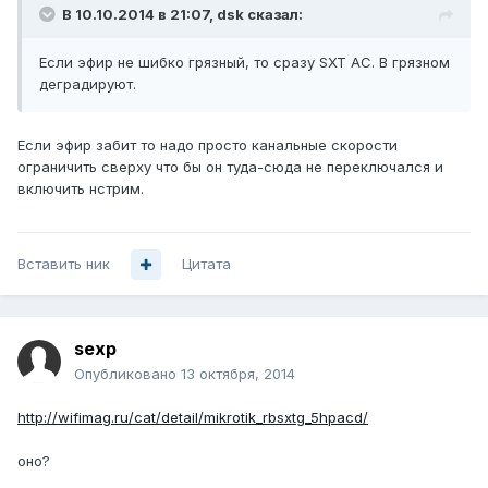
В 10.10.2014 в 21:07, dsk сказал:
Если эфир не шибко грязный, то сразу SXT AC. В грязном
деградируют.
Если эфир забит то надо просто канальные скорости
ограничить сверху что бы он туда-сюда не переключался и
включить нстрим.
Вставить ник
Цитата
sexp
Опубликовано
13 октября, 2014
http://wifimag.ru/cat/detail/mikrotik_rbsxtg_5hpacd/
оно?