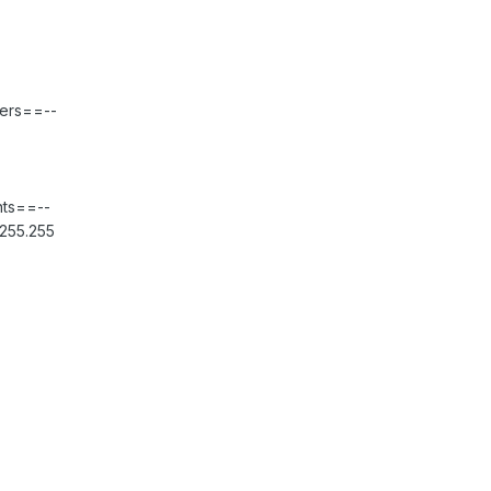
vers==--
nts==--
.255.255