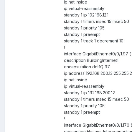
ip nat inside
ip virtual-reassembly
standby 1 ip 192.168.12.1
standby 1 timers msec 15 msec 50
standby 1 priority 105
standby 1 preempt
standby 1 track 1 decrement 10
!
interface GigabitEthernet0/0/1.
description BuildingInternet1
encapsulation dot1Q 97
ip address 192.168.200.13 255.255.
ip nat inside
ip virtual-reassembly
standby 1 ip 192.168.200.12
standby 1 timers msec 15 msec 50
standby 1 priority 105
standby 1 preempt
!
interface GigabitEthernet0/0/1.
description Huawei-Interconnectio