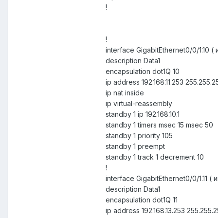
!
!
interface GigabitEthernet0/0/1.
description Data1
encapsulation dot1Q 10
ip address 192.168.11.253 255.255.2
ip nat inside
ip virtual-reassembly
standby 1 ip 192.168.10.1
standby 1 timers msec 15 msec 50
standby 1 priority 105
standby 1 preempt
standby 1 track 1 decrement 10
!
interface GigabitEthernet0/0/1.
description Data1
encapsulation dot1Q 11
ip address 192.168.13.253 255.255.