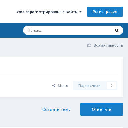
Регистрация
Уже зарегистрированы? Войти
Вся активность
Share
Подписчики
0
Создать тему
Ответить