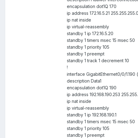
encapsulation dot1Q 170
ip address 172.16.5.21 255.255.255.
ip nat inside
ip virtual-reassembly
standby 1 ip 172.16.5.20
standby 1 timers msec 15 msec 50
standby 1 priority 105
standby 1 preempt
standby 1 track 1 decrement 10
!
interface GigabitEthernet0/0/1.
description Data1
encapsulation dot1Q 190
ip address 192.168.190.253 255.255
ip nat inside
ip virtual-reassembly
standby 1 ip 192.168.190.1
standby 1 timers msec 15 msec 50
standby 1 priority 105
standby 1 preempt