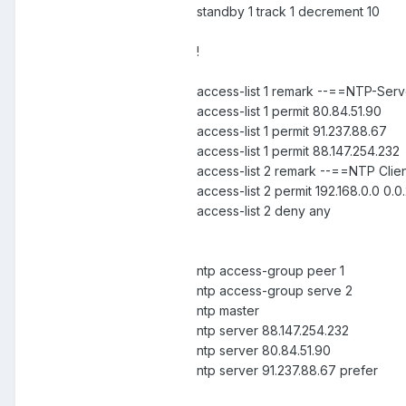
standby 1 track 1 decrement 10
!
access-list 1 remark --==NTP-Ser
access-list 1 permit 80.84.51.90
access-list 1 permit 91.237.88.67
access-list 1 permit 88.147.254.232
access-list 2 remark --==NTP Clie
access-list 2 permit 192.168.0.0 0.0
access-list 2 deny any
ntp access-group peer 1
ntp access-group serve 2
ntp master
ntp server 88.147.254.232
ntp server 80.84.51.90
ntp server 91.237.88.67 prefer