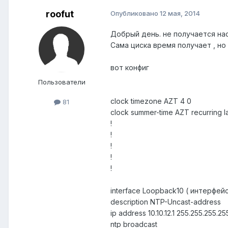
roofut
Опубликовано
12 мая, 2014
Добрый день. не получается нас
Сама циска время получает , но
вот конфиг
Пользователи
clock timezone AZT 4 0
81
clock summer-time AZT recurring la
!
!
!
!
!
interface Loopback10 ( интерфе
description NTP-Uncast-address
ip address 10.10.12.1 255.255.255.25
ntp broadcast