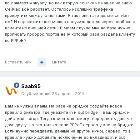
по ланмарт мануалу, но как вторую ссылку не нашёл не знаю.
Сейчас всё работает. Осталось изоляцию траффика
прикрутить между клиентами. Я так понял это делается vlan-
ом? И подскажите как можно получить доступ через винбокс к
клиенту из внешней сети? В моём случае мне на базе нужно
прописать проброс портов на IP который база раздала клиенту
по PPPoE ?
Вставить ник
Цитата
Saab95
Опубликовано
23 апреля, 2014
Вам не нужны вланы. На базе на бридже создайте новое
правило фильтра, где укажите in и out bridge = ваш бридж и
действие - drop. Тогда клиенты не смогут передавать данные
друг другу. Но это только если PPPoE сервер у вас на бридже.
Если нужно передавать данные на другой PPPoE сервер, то в
правиле нужно добавить исключение во вкладках in и out