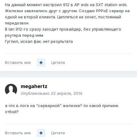
На данный момент настроил 912 в AP wds на SXT station wds.
Железки завязались друг с другом. Создаю PPPoE сервер на
одной на второй клиента. Цепляться не хочет, постоянный
передозвон.
В lan 912-го сразу заходит провайдер, без управляющего
роутера перед ним.
Гуглил, искал фак. нет результата
Вставить ник
Цитата
megahertz
Опубликовано
22 апреля, 2014
а что в логе на "серверной" железке? по какой причине
отбой?
Вставить ник
Цитата