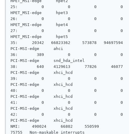
HPET_MSI-edge      hpet2

25:          0          0          0          0  
HPET_MSI-edge      hpet3

26:          0          0          0          0  
HPET_MSI-edge      hpet4

27:          0          0          0          0  
HPET_MSI-edge      hpet5

35:      20342   66823362     573878   94697594   
PCI-MSI-edge      ahci

36:        389          0          0          0   
PCI-MSI-edge      snd_hda_intel

38:        640    4129613      77826      46077   
PCI-MSI-edge      xhci_hcd

39:          0          0          0          0   
PCI-MSI-edge      xhci_hcd

40:          0          0          0          0   
PCI-MSI-edge      xhci_hcd

41:          0          0          0          0   
PCI-MSI-edge      xhci_hcd

42:          0          0          0          0   
PCI-MSI-edge      xhci_hcd

NMI:     490024      66802     550599      
75755   Non-maskable interrupts
