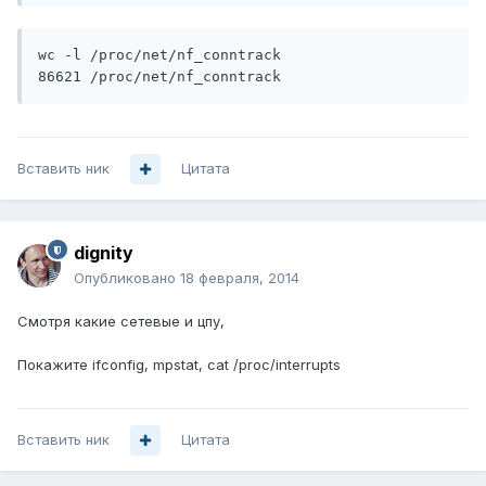
wc -l /proc/net/nf_conntrack

86621 /proc/net/nf_conntrack
Вставить ник
Цитата
dignity
Опубликовано
18 февраля, 2014
Смотря какие сетевые и цпу,
Покажите ifconfig, mpstat, cat /proc/interrupts
Вставить ник
Цитата