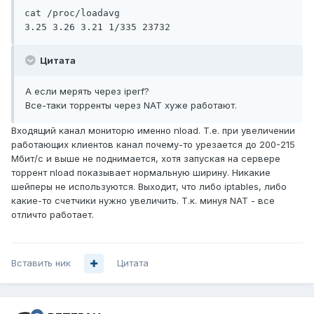
cat /proc/loadavg

Цитата
А если мерять через iperf?
Все-таки торренты через NAT хуже работают.
Входящий канал мониторю именно nload. Т.е. при увеличении
работающих клиентов канал почему-то урезается до 200-215
Мбит/с и выше не поднимается, хотя запуская на сервере
торрент nload показывает нормальную ширину. Никакие
шейперы не используются. Выходит, что либо iptables, либо
какие-то счетчики нужно увеличить. Т.к. минуя NAT - все
отличто работает.
Вставить ник
Цитата