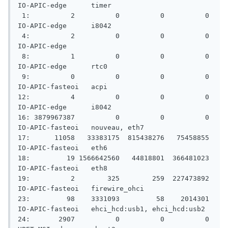
IO-APIC-edge      timer

 1:          2          0          0          0   
IO-APIC-edge      i8042

 4:          2          0          0          0   
IO-APIC-edge

 8:          1          0          0          0   
IO-APIC-edge      rtc0

 9:          0          0          0          0   
IO-APIC-fasteoi   acpi

12:          4          0          0          0   
IO-APIC-edge      i8042

16: 3879967387          0          0          0   
IO-APIC-fasteoi   nouveau, eth7

17:      11058   33383175  815438276   75458855   
IO-APIC-fasteoi   eth6

18:         19 1566642560   44818801  366481023   
IO-APIC-fasteoi   eth8

19:          2        325        259  227473892   
IO-APIC-fasteoi   firewire_ohci

23:         98    3331093         58    2014301   
IO-APIC-fasteoi   ehci_hcd:usb1, ehci_hcd:usb2

24:       2907          0          0          0  