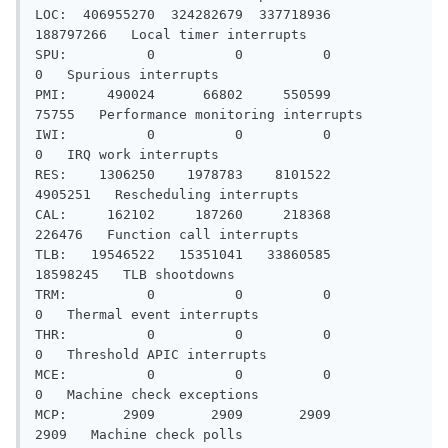
LOC:  406955270  324282679  337718936  
188797266   Local timer interrupts

SPU:          0          0          0          
0   Spurious interrupts

PMI:     490024      66802     550599      
75755   Performance monitoring interrupts

IWI:          0          0          0          
0   IRQ work interrupts

RES:    1306250    1978783    8101522    
4905251   Rescheduling interrupts

CAL:     162102     187260     218368     
226476   Function call interrupts

TLB:   19546522   15351041   33860585   
18598245   TLB shootdowns

TRM:          0          0          0          
0   Thermal event interrupts

THR:          0          0          0          
0   Threshold APIC interrupts

MCE:          0          0          0          
0   Machine check exceptions

MCP:       2909       2909       2909       
2909   Machine check polls
