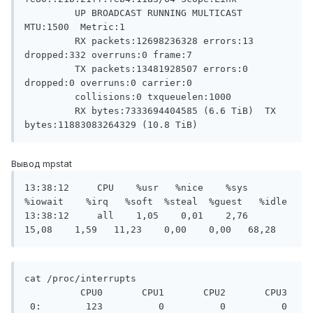
         UP BROADCAST RUNNING MULTICAST  
MTU:1500  Metric:1

         RX packets:12698236328 errors:13 
dropped:332 overruns:0 frame:7

         TX packets:13481928507 errors:0 
dropped:0 overruns:0 carrier:0

         collisions:0 txqueuelen:1000

         RX bytes:7333694404585 (6.6 TiB)  TX 
bytes:11883083264329 (10.8 TiB)
Вывод mpstat
13:38:12     CPU    %usr   %nice    %sys 
%iowait    %irq   %soft  %steal  %guest   %idle

13:38:12     all    1,05    0,01    2,76   
15,08    1,59   11,23    0,00    0,00   68,28
cat /proc/interrupts

          CPU0       CPU1       CPU2       CPU3

 0:        123          0          0          0   