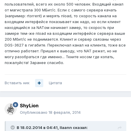
пользователей, всего их около 500 человек. Входящий канал
от магистрала 300 МБит/с. Если с самого сервера качать
(например: rtorrent) и мерять nload, то скорость канала на
входящем интерфейсе показывает как надо, но если клиент
находящийся за NATом начинает замер, то скорость при
замере тем-же nload на входящем интерфейсе сервера выше
200 Мбит/с не поднимается. Клиент и сервер связаны через
DGS-3627 в гигабите. Переключал канал на клиента, тоже все
отлично работает. Пришел к выводу, что NAT режет, но не
могу разобраться где именно... Ткните носом где копать,
пожалуйста! Заранее спасибо.
Вставить ник
Цитата
ShyLion
Опубликовано
18 февраля, 2014
В 18.02.2014 в 04:41, llaann сказал: