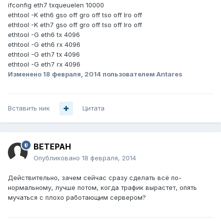
ifconfig eth7 txqueuelen 10000
ethtool -K eth6 gso off gro off tso off lro off
ethtool -K eth7 gso off gro off tso off lro off
ethtool -G eth6 tx 4096
ethtool -G eth6 rx 4096
ethtool -G eth7 tx 4096
ethtool -G eth7 rx 4096
Изменено
18 февраля, 2014
пользователем Antares
Вставить ник
Цитата
BETEPAH
Опубликовано
18 февраля, 2014
Действительно, зачем сейчас сразу сделать всё по-
нормальному, лучше потом, когда трафик вырастет, опять
мучаться с плохо работающим сервером?