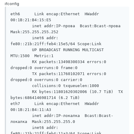
ifconfig
eth6      Link encap:Ethernet  HWaddr 
00:1B:21:B4:15:E5

         inet addr:IP-прова  Bcast:Bcast-прова  
Mask:255.255.255.252

         inet6 addr: 
fe80::21b:21ff:feb4:15e5/64 Scope:Link

         UP BROADCAST RUNNING MULTICAST  
MTU:1500  Metric:1

         RX packets:13498300334 errors:0 
dropped:0 overruns:0 frame:0

         TX packets:11760102071 errors:0 
dropped:0 overruns:0 carrier:0

         collisions:0 txqueuelen:1000

         RX bytes:11801620302006 (10.7 TiB)  TX 
bytes:6864146981714 (6.2 TiB)

eth7      Link encap:Ethernet  HWaddr 
00:1B:21:B4:11:A3

         inet addr:IP-локалка  Bcast:Bcast-
локалка  Mask:255.255.255.0

         inet6 addr: 
fe80::21b:21ff:feb4:11a3/64 Scope:Link
