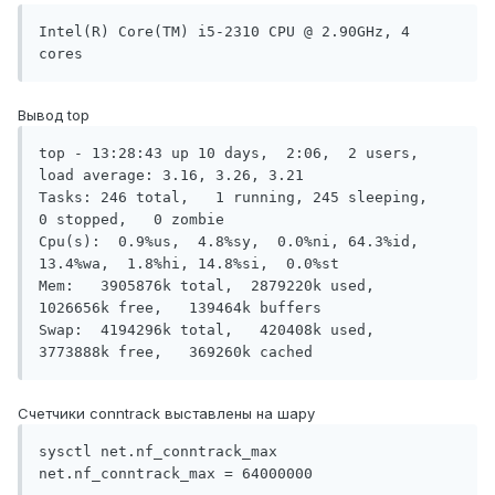
Intel(R) Core(TM) i5-2310 CPU @ 2.90GHz, 4 
cores
Вывод top
top - 13:28:43 up 10 days,  2:06,  2 users,  
load average: 3.16, 3.26, 3.21

Tasks: 246 total,   1 running, 245 sleeping,   
0 stopped,   0 zombie

Cpu(s):  0.9%us,  4.8%sy,  0.0%ni, 64.3%id, 
13.4%wa,  1.8%hi, 14.8%si,  0.0%st

Mem:   3905876k total,  2879220k used,  
1026656k free,   139464k buffers

Swap:  4194296k total,   420408k used,  
3773888k free,   369260k cached
Счетчики conntrack выставлены на шару
sysctl net.nf_conntrack_max

net.nf_conntrack_max = 64000000