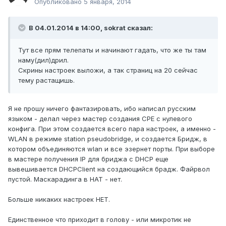
Опубликовано
5 января, 2014
В 04.01.2014 в 14:00, sokrat сказал:
Тут все прям телепаты и начинают гадать, что же ты там
наму(дил)дрил.
Скрины настроек выложи, а так страниц на 20 сейчас
тему растащишь.
Я не прошу ничего фантазировать, ибо написал русским
языком - делал через мастер создания СРЕ с нулевого
конфига. При этом создается всего пара настроек, а именно -
WLAN в режиме station pseudobridge, и создается Бридж, в
котором объединяются wlan и все эзернет порты. При выборе
в мастере получения IP для бриджа с DHCP еще
вывешивается DHCPClient на создающийся брадж. Файрвол
пустой. Маскарадинга в НАТ - нет.
Больше никаких настроек НЕТ.
Единственное что приходит в голову - или микротик не