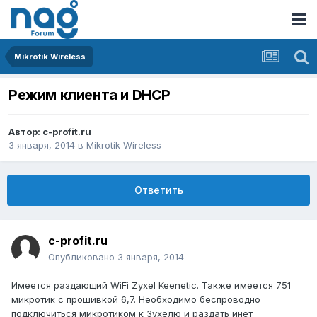
Mikrotik Wireless
Режим клиента и DHCP
Автор:
c-profit.ru
3 января, 2014
в
Mikrotik Wireless
Ответить
c-profit.ru
Опубликовано
3 января, 2014
Имеется раздающий WiFi Zyxel Keenetic. Также имеется 751
микротик с прошивкой 6,7. Необходимо беспроводно
подключиться микротиком к Зухелю и раздать инет