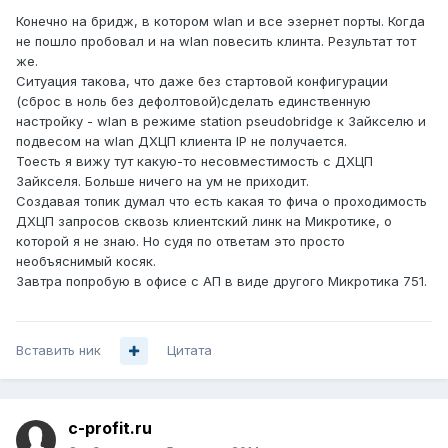
Конечно на бридж, в котором wlan и все эзернет порты. Когда
не пошло пробовал и на wlan повесить клинта. Результат тот
же.
Ситуация такова, что даже без стартовой конфигурации
(сброс в ноль без дефолтовой)сделать единственную
настройку - wlan в режиме station pseudobridge к Зайкселю и
подвесом на wlan ДХЦП клиента IP не получается.
Тоесть я вижу тут какую-то несовместимость с ДХЦП
Зайкселя. Больше ничего на ум не приходит.
Создавая топик думал что есть какая то фича о проходимость
ДХЦП запросов сквозь клиентский линк на Микротике, о
которой я не знаю. Но судя по ответам это просто
необъяснимый косяк.
Завтра попробую в офисе с АП в виде другого Микротика 751.
Вставить ник
Цитата
c-profit.ru