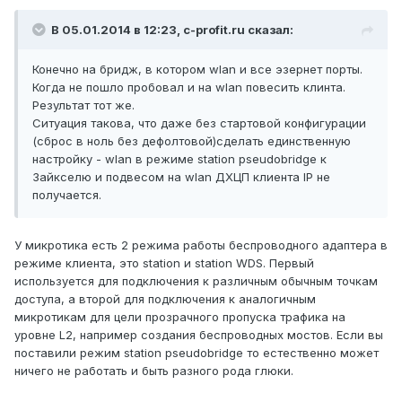
В 05.01.2014 в 12:23, c-profit.ru сказал:
Конечно на бридж, в котором wlan и все эзернет порты.
Когда не пошло пробовал и на wlan повесить клинта.
Результат тот же.
Ситуация такова, что даже без стартовой конфигурации
(сброс в ноль без дефолтовой)сделать единственную
настройку - wlan в режиме station pseudobridge к
Зайкселю и подвесом на wlan ДХЦП клиента IP не
получается.
У микротика есть 2 режима работы беспроводного адаптера в
режиме клиента, это station и station WDS. Первый
используется для подключения к различным обычным точкам
доступа, а второй для подключения к аналогичным
микротикам для цели прозрачного пропуска трафика на
уровне L2, например создания беспроводных мостов. Если вы
поставили режим station pseudobridge то естественно может
ничего не работать и быть разного рода глюки.