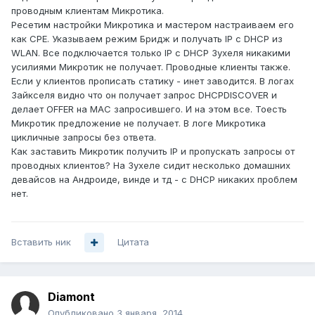
проводным клиентам Микротика.
Ресетим настройки Микротика и мастером настраиваем его
как CPE. Указываем режим Бридж и получать IP с DHCP из
WLAN. Все подключается только IP с DHCP Зухеля никакими
усилиями Микротик не получает. Проводные клиенты также.
Если у клиентов прописать статику - инет заводится. В логах
Зайкселя видно что он получает запрос DHCPDISCOVER и
делает OFFER на МАС запросившего. И на этом все. Тоесть
Микротик предложение не получает. В логе Микротика
цикличные запросы без ответа.
Как заставить Микротик получить IP и пропускать запросы от
проводных клиентов? На Зухеле сидит несколько домашних
девайсов на Андроиде, винде и тд - с DHCP никаких проблем
нет.
Вставить ник
Цитата
Diamont
Опубликовано
3 января, 2014