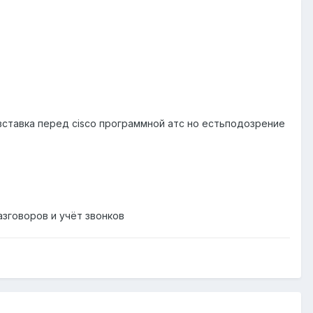
вставка перед cisco программной атс но естьподозрение
азговоров и учёт звонков