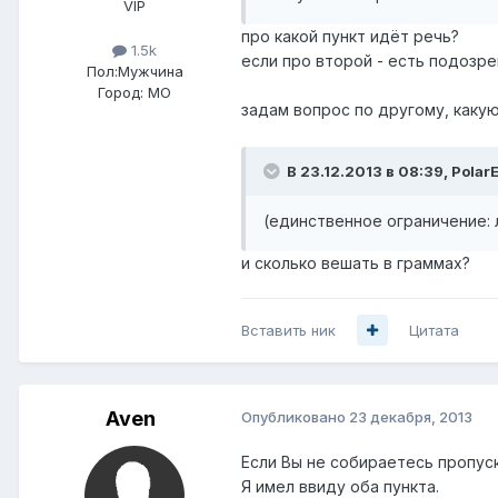
VIP
про какой пункт идёт речь?
1.5k
если про второй - есть подозре
Пол:
Мужчина
Город:
МО
задам вопрос по другому, каку
В 23.12.2013 в 08:39, PolarE
(единственное ограничение: 
и сколько вешать в граммах?
Вставить ник
Цитата
Aven
Опубликовано
23 декабря, 2013
Если Вы не собираетесь пропус
Я имел ввиду оба пункта.