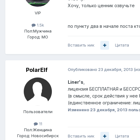
Хочу, только ценник озвучьте
VIP
1.5k
по пункту два в начале поста к
Пол:
Мужчина
Город:
МО
Вставить ник
Цитата
PolarElf
Опубликовано
23 декабря, 2013
(и
Liner's
,
лицензия БЕСПЛАТНАЯ и БЕССРОЧ
(в смысле, срок действия у нее
(единственное ограничение: ли
Изменено
23 декабря, 2013
польз
Пользователи
11
Пол:
Женщина
Город:
Новосибирск
Вставить ник
Цитата