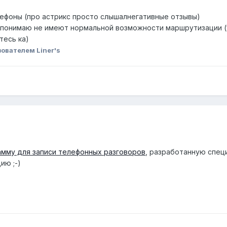
лефоны (про астрикс просто слышалнегативные отзывы)
 я понимаю не имеют нормальной возможности маршрутизации 
тесь ка)
ователем Liner's
амму для записи телефонных разговоров
, разработанную спец
ию ;-)