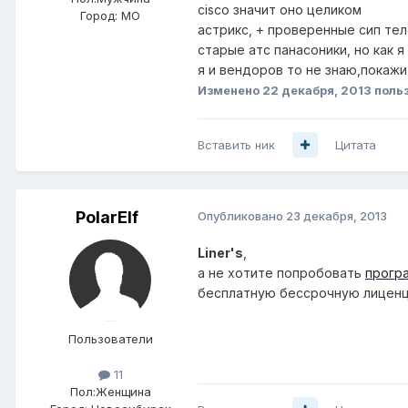
cisco значит оно целиком
Город:
МО
астрикс, + проверенные сип те
старые атс панасоники, но как
я и вендоров то не знаю,покажи
Изменено
22 декабря, 2013
польз
Вставить ник
Цитата
PolarElf
Опубликовано
23 декабря, 2013
Liner's
,
а не хотите попробовать
прогр
бесплатную бессрочную лиценц
Пользователи
11
Пол:
Женщина