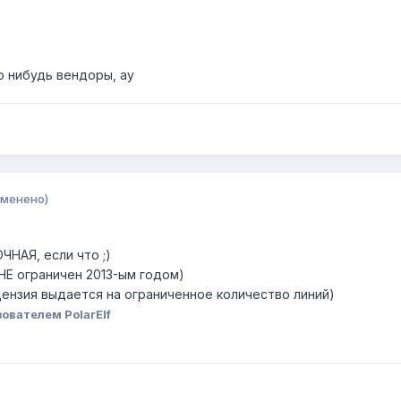
то нибудь вендоры, ау
зменено)
НАЯ, если что ;)
 НЕ ограничен 2013-ым годом)
цензия выдается на ограниченное количество линий)
ователем PolarElf