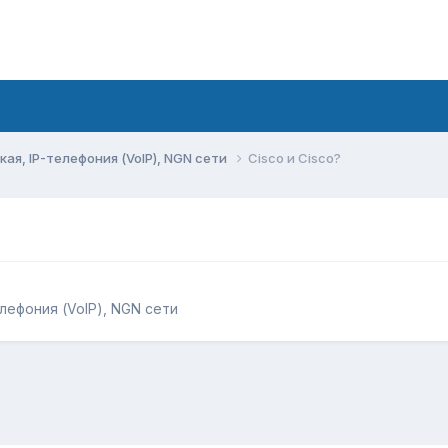
ая, IP-телефония (VoIP), NGN сети
Cisco и Cisco?
елефония (VoIP), NGN сети