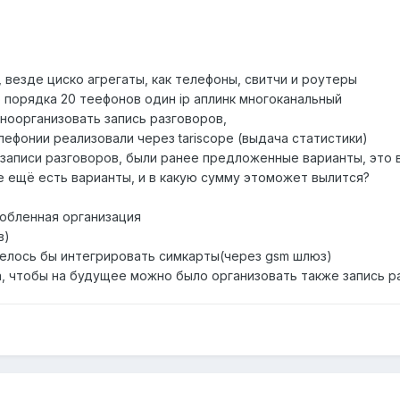
, везде циско агрегаты, как телефоны, свитчи и роутеры
го порядка 20 теефонов один ip аплинк многоканальный
ноорганизовать запись разговоров,
ефонии реализовали через tariscope (выдача статистики)
 записи разговоров, были ранее предложенные варианты, это 
е ещё есть варианты, и в какую сумму этоможет вылится?
собленная организация
в)
отелось бы интегрировать симкарты(через gsm шлюз)
а, чтобы на будущее можно было организовать также запись р