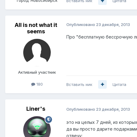
Город:
Новосибирск
Вставить ник
Цитата
All is not what it
Опубликовано
23 декабря, 2013
seems
Про "бесплатную бессрочную л
Активный участник
180
Вставить ник
Цитата
Liner's
Опубликовано
23 декабря, 2013
это на целых 7 дней, из которы
да вы просто дарите подарками
отвечу: