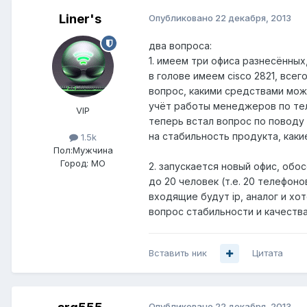
Liner's
Опубликовано
22 декабря, 2013
два вопроса:
1. имеем три офиса разнесённых
в голове имеем cisco 2821, все
вопрос, какими средствами мож
учёт работы менеджеров по тел
VIP
теперь встал вопрос по поводу
на стабильность продукта, каки
1.5k
Пол:
Мужчина
Город:
МО
2. запускается новый офис, обо
до 20 человек (т.е. 20 телефоно
входящие будут ip, аналог и х
вопрос стабильности и качеств
Вставить ник
Цитата
Опубликовано
22 декабря, 2013