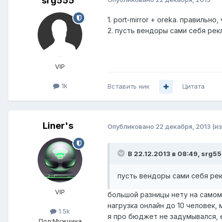
srg555
1. port-mirror + oreka. правильн
2. пусть вендоры сами себя ре
VIP
1k
Вставить ник
Цитата
Liner's
Опубликовано
22 декабря, 2013
(и
В 22.12.2013 в 08:49, srg55
пусть вендоры сами себя ре
VIP
большой разницы нету на самом 
нагрузка онлайн до 10 человек
1.5k
я про бюджет не задумывался, 
Пол:
Мужчина