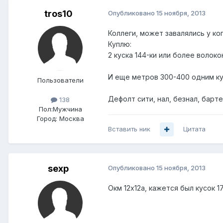
tros10
Опубликовано
15 ноября, 2013
Коллеги, может завалялись у ко
Куплю:
2 куска 144-ки или более волоко
И еще метров 300-400 одним ку
Пользователи
Дефолт сити, нал, безнал, барте
138
Пол:
Мужчина
Город:
Москва
Вставить ник
Цитата
sexp
Опубликовано
15 ноября, 2013
Окм 12х12а, кажется был кусок 1