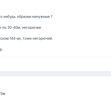
го нибудь обрезки ненужные ?
н по 30-40м, негорючки.
ском 144-ки, тоже негорючей.
р.
70м