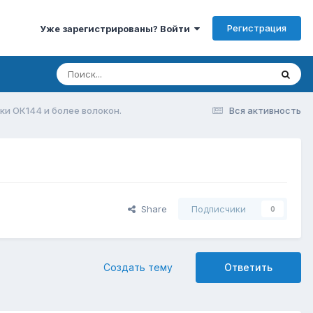
Регистрация
Уже зарегистрированы? Войти
ки ОК144 и более волокон.
Вся активность
Share
Подписчики
0
Создать тему
Ответить