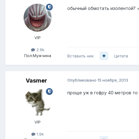
обычный обмотать изолентой? 
VIP
2.9k
Пол:
Мужчина
Вставить ник
Цитата
Vasmer
Опубликовано
15 ноября, 2013
проще уж в гофру 40 метров то ,
VIP
1.9k