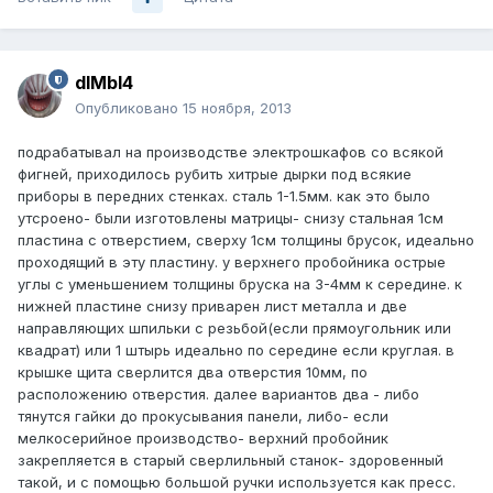
dIMbI4
Опубликовано
15 ноября, 2013
подрабатывал на производстве электрошкафов со всякой
фигней, приходилось рубить хитрые дырки под всякие
приборы в передних стенках. сталь 1-1.5мм. как это было
утсроено- были изготовлены матрицы- снизу стальная 1см
пластина с отверстием, сверху 1см толщины брусок, идеально
проходящий в эту пластину. у верхнего пробойника острые
углы с уменьшением толщины бруска на 3-4мм к середине. к
нижней пластине снизу приварен лист металла и две
направляющих шпильки с резьбой(если прямоугольник или
квадрат) или 1 штырь идеально по середине если круглая. в
крышке щита сверлится два отверстия 10мм, по
расположению отверстия. далее вариантов два - либо
тянутся гайки до прокусывания панели, либо- если
мелкосерийное производство- верхний пробойник
закрепляется в старый сверлильный станок- здоровенный
такой, и с помощью большой ручки используется как пресс.