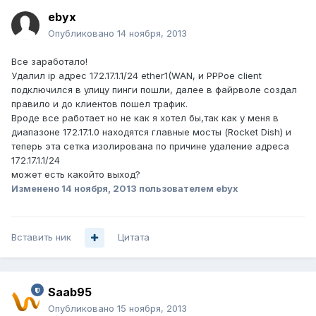
ebyx
Опубликовано
14 ноября, 2013
Все заработало!
Удалил ip адрес 172.17.1.1/24 ether1(WAN, и PPPoe client
подключился в улицу пинги пошли, далее в файрволе создал
правило и до клиентов пошел трафик.
Вроде все работает но не как я хотел бы,так как у меня в
диапазоне 172.17.1.0 находятся главные мосты (Rocket Dish) и
теперь эта сетка изолирована по причине удаление адреса
172.17.1.1/24
может есть какойто выход?
Изменено
14 ноября, 2013
пользователем ebyx
Вставить ник
Цитата
Saab95
Опубликовано
15 ноября, 2013