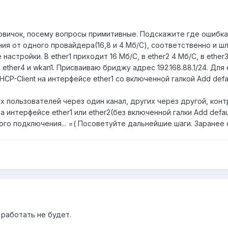
 новичок, посему вопросы примитивные. Подскажите где ошибка
ия от одного провайдера(16,8 и 4 Мб/С), соответственно и шл
астройки. В ether1 приходит 16 Мб/С, в ether2 4 Мб/С, в ether3
ether4 и wkan1. Присваиваю бриджу адрес 192.168.88.1/24. Для
HCP-Client на интерфейсе ether1 со включенной галкой Add def
их пользователей через один канал, других через другой, конт
а интерфейсе ether1 или ether2(без включенной галки Add defa
го подключения... =( Посоветуйте дальнейшие шаги. Заранее 
работать не будет.