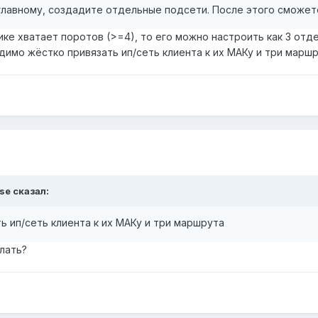
главному, создадите отдельные подсети. После этого сможет
тике хватает поротов (>=4), то его можно настроить как 3 о
имо жёстко привязать ип/сеть клиента к их МАКу и три маршр
se сказал:
 ип/сеть клиента к их МАКу и три маршрута
лать?