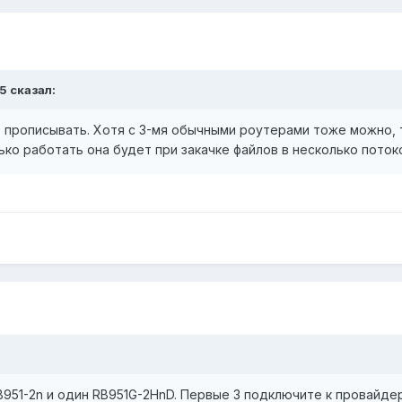
5 сказал:
 прописывать. Хотя с 3-мя обычными роутерами тоже можно, т
ько работать она будет при закачке файлов в несколько поток
B951-2n и один RB951G-2HnD. Первые 3 подключите к провайде