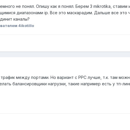
много не понял. Опишу как я понял. Берем 3 mikrotikа, ставим и
имися диапазонами ip. Все это маскарадим. Дальше все это чу
динит каналы?
вателем 4ikotillo
трафик между портами. Но вариант с PPC лучше, т.к. там можн
лать балансировщики нагрузки, такие например есть у тп-лин