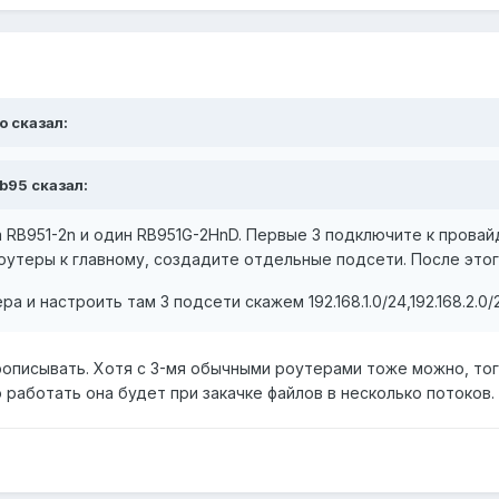
lo сказал:
ab95 сказал:
а RB951-2n и один RB951G-2HnD. Первые 3 подключите к прова
оутеры к главному, создадите отдельные подсети. После это
а и настроить там 3 подсети скажем 192.168.1.0/24,192.168.2.0/
описывать. Хотя с 3-мя обычными роутерами тоже можно, тог
 работать она будет при закачке файлов в несколько потоков.