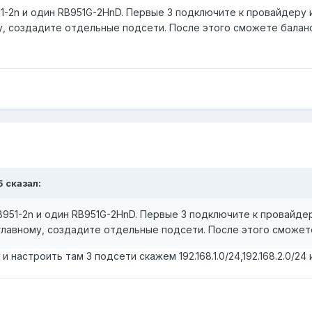
1-2n и один RB951G-2HnD. Первые 3 подключите к провайдеру 
, создадите отдельные подсети. После этого сможете балан
5 сказал:
B951-2n и один RB951G-2HnD. Первые 3 подключите к провайде
главному, создадите отдельные подсети. После этого сможет
 настроить там 3 подсети скажем 192.168.1.0/24,192.168.2.0/24 