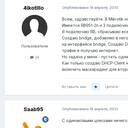
4ikotillo
Опубликовано
19 апреля, 2013
Всем, здравствуйте. В Mikrotik
Имеется RB951-2n и 3 подключен
Я подключаю RB, сбрасываю все н
Создаю bridge, добавляю в него 
на интерфейсе bridge. Создаю D
Пользователи
трафик и получаю интернет.
Но задача у меня - пустить одн
36
Как только создаю DHCP-Client н
включить маскарадинг для второ
Вставить ник
Цитата
Saab95
Опубликовано
19 апреля, 2013
С одинаковыми шлюзами ничего 