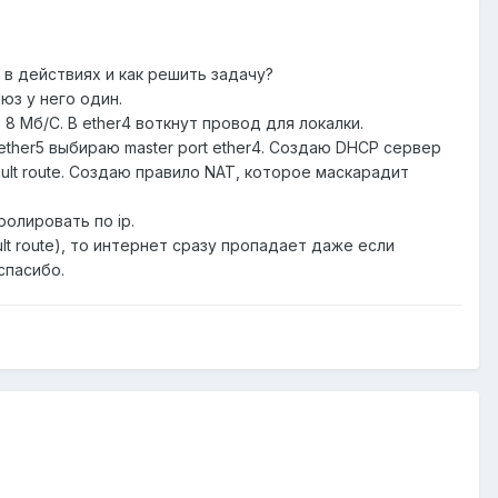
 в действиях и как решить задачу?
юз у него один.
 8 Мб/С. В ether4 воткнут провод для локалки.
 ether5 выбираю master port ether4. Создаю DHCP сервер
ault route. Создаю правило NAT, которое маскарадит
ролировать по ip.
ult route), то интернет сразу пропадает даже если
спасибо.