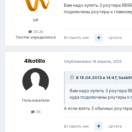
Вам надо купить 3 роутера RB95
подключены роутеры к главному
VIP
35.2k
Пол:
Не определился
Вставить ник
Цитата
4ikotillo
Опубликовано
19 апреля, 2013
В 19.04.2013 в 14:47, Saab9
Вам надо купить 3 роутера R
куда подключены роутеры к 
Пользователи
А если взять 3 обычных роутера и
36
Вставить ник
Цитата