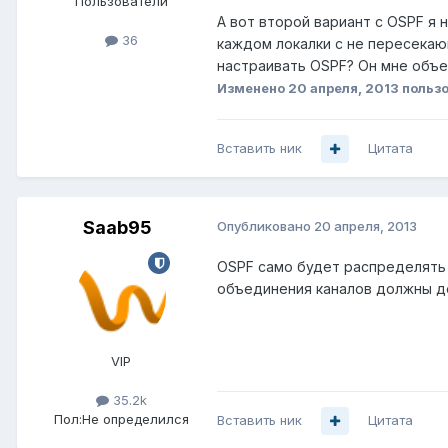
Пользователи
А вот второй вариант с OSPF я не
36
каждом локалки с не пересекающ
настраивать OSPF? Он мне объе
Изменено
20 апреля, 2013
пользо
Вставить ник
Цитата
Saab95
Опубликовано
20 апреля, 2013
OSPF само будет распределять 
объединения каналов должны де
VIP
35.2k
Пол:
Не определился
Вставить ник
Цитата