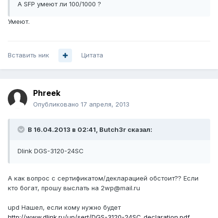
А SFP умеют ли 100/1000 ?
Умеют.
Вставить ник
Цитата
Phreek
Опубликовано
17 апреля, 2013
В 16.04.2013 в 02:41, Butch3r сказал:
Dlink DGS-3120-24SC
А как вопрос с сертификатом/декларацией обстоит?? Если
кто богат, прошу выслать на 2wp@mail.ru
upd Нашел, если кому нужно будет
http://www.dlink.ru/up/sert/DGS-3120-24SC_declaration.pdf