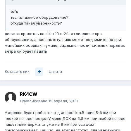
tofu
тестил данное оборудование?
откуда такая уверенность?
десяток пролетов на siklu 1ft и 2ft. я говорю не про
оборудование, а про частоту. линк может поднимите, но при
малейших осадках, тумане, задымленности, сильных порывах
ветра он будет падать
Вставить ник
Цитата
RK4CW
Опубликовано
15 апреля, 2013
Уверенно будет работать в два пролёта.В один 5-6 км при
плохой погоде предел.У меня ДОК на 5,5 км при любой погоде
пашет,линк держит,а уже на 8 км при осадках
притормаживает. Так что, на этих частотах, для уверенного