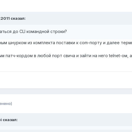
t2011 сказал:
раться до CLI командной строки?
ным шнурком из комплекта поставки к com-порту и далее терм
м патч-кордом в любой порт свича и зайти на него telnet-ом,
енено)
i сказал: