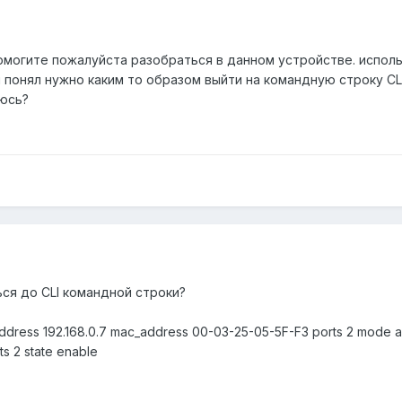
могите пожалуйста разобраться в данном устройстве. использ
 я понял нужно каким то образом выйти на командную строку CLI,
аюсь?
ься до CLI командной строки?
address 192.168.0.7 mac_address 00-03-25-05-5F-F3 ports 2 mode a
ts 2 state enable