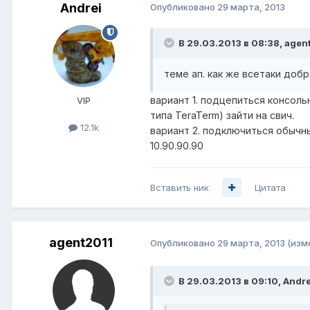
Andrei
Опубликовано
29 марта, 2013
В 29.03.2013 в 08:38, agen
теме ап. как же всетаки доб
вариант 1. подцепиться консоль
VIP
типа TeraTerm) зайти на свич.
12.1k
вариант 2. подключиться обычны
10.90.90.90
Вставить ник
Цитата
agent2011
Опубликовано
29 марта, 2013
(изм
В 29.03.2013 в 09:10, Andre