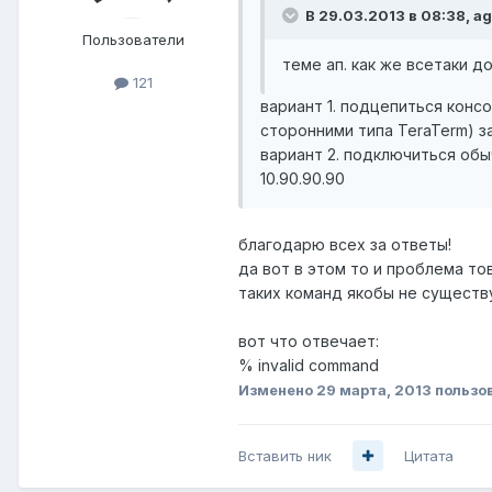
В 29.03.2013 в 08:38, a
Пользователи
теме ап. как же всетаки д
121
вариант 1. подцепиться конс
сторонними типа TeraTerm) за
вариант 2. подключиться обы
10.90.90.90
благодарю всех за ответы!
да вот в этом то и проблема то
таких команд якобы не существ
вот что отвечает:
% invalid command
Изменено
29 марта, 2013
пользо
Вставить ник
Цитата