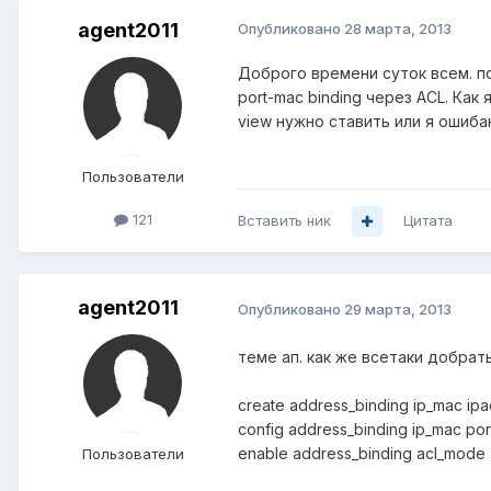
agent2011
Опубликовано
28 марта, 2013
Доброго времени суток всем. по
port-mac binding через ACL. Как
view нужно ставить или я ошиб
Пользователи
121
Вставить ник
Цитата
agent2011
Опубликовано
29 марта, 2013
теме ап. как же всетаки добрат
create address_binding ip_mac ip
config address_binding ip_mac por
enable address_binding acl_mode
Пользователи