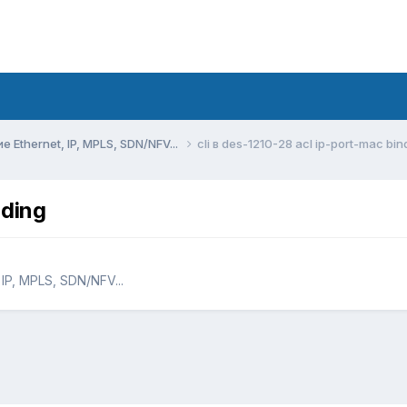
Ethernet, IP, MPLS, SDN/NFV...
cli в des-1210-28 acl ip-port-mac bin
nding
P, MPLS, SDN/NFV...