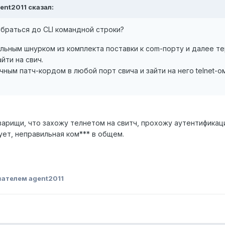
gent2011 сказал:
обраться до CLI командной строки?
ольным шнурком из комплекта поставки к com-порту и далее те
йти на свич.
чным патч-кордом в любой порт свича и зайти на него telnet-о
варищи, что захожу телнетом на свитч, прохожу аутентификац
ует, неправильная ком*** в общем.
вателем agent2011