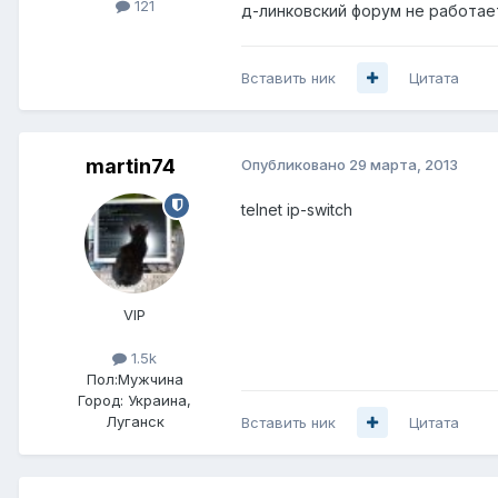
121
д-линковский форум не работае
Вставить ник
Цитата
martin74
Опубликовано
29 марта, 2013
telnet ip-switch
VIP
1.5k
Пол:
Мужчина
Город:
Украина,
Луганск
Вставить ник
Цитата