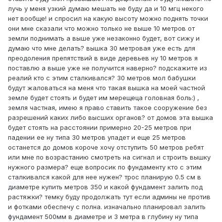
лучь у меня узкий думаю мешать не буду да и 10 мгц некого
нет вообще! и спросил на какую высоту можно поднять точки
они мне сказали что можно только не выше 10 метров от
земли поднимать а выше уже незаконно будет, вот сижу и
думаю что мне делать? вышка 30 метровая уже есть для
преодоления препятствий в виде деревьев ну 10 метров я
поставлю а выше уже не получится наверно? подскажите из
реалий кто с этим сталкивался? 30 метров мол бабушки
будут жаловаться на меня что такая вышка на моей частной
земле будет стоять и будет им мерещеца головная боль:) ,
земля частная, имею я право ставить такое сооружение без
разрешений каких либо высших органов? от домов эта вышка
будет стоять на расстоянии примерно 20-25 метров при
падении ее ну типа 30 метров упадет и еще 25 метров
останется до домов короче хочу отступить 50 метров ребят
или мне по возрастанию смотреть на сигнал и строить вышку
нужного размера? еще вопросик по фундаменту кто с этим
сталкивался какой для нее нужен? трос планирую 0.5 см в
диаметре купить метров 350 и какой фундамент залить под
растяжки? темку буду продолжать тут если админы не против
и фотками обеспечу с полна. изначально планировал залить
фундамент 500мм в диаметре и 3 метра в глубину ну типа