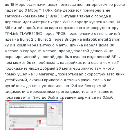
до 18 Mbps если начинаешь пользоваться интернетом то резко
падает до 3 Mbps ? Tx/Rx Rate держится примерно в не
загруженном канале ( 18/18 ) Ситуация такая с города в
деревню идет интернет через WiFi в городе куплен канал 30
Мб витой парой, витая пара подключена к маршрутизатору
TP-Link TL-WR741ND через PPOE, подключение от него витой
идет на Bullet 2 с Bullet 2 через Bridge на mikrotik metal 2shpn
ну и в комп через витую с мачты, длинна кабеля дома 30
метров в городе 15 метров, провод простой дешевый не
экранированный у провайдера был куплен выделенный AP в
чем может быть проблема в настройках или еще в чем то ?
подскажите люди добрые! 20 мегагерц занято там много
помех ушел на 10 мегагерц пожертвовал скоростью зато линк
устойчивый, скрины прилагаю я только учусь сильно не
ругайтесь, да линк установлен на 12.4 км без прямой
видимости с возможными преградами, тест в интернете
показывает от 3мб до 6мб в среднем держится на 3.5мб