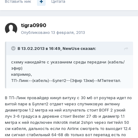
Вставить ник
Цитата
tigra0990
Опубликовано
13 февраля, 2013
В 13.02.2013 в 16:49, NewUse сказал:
схему накидайте с указанием среды передачи (кабель/
эфир)
например,
ТП-Линк--(кабель)--Булет2--(Эфир 13км)--МТмтеетал.
В ТП-Линк провайдер кинул витуху с 30 мб от роутера идет по
витой паре в Буллет2 отдает через спутниковую антенну
диаметром 1.2 метра на ней излучатель стоит BOFF 2 узкий
луч 3-6 градуса в деревне стоит Bester 27 db и диаметр 1.1
метра к ней подключен mikrotik metal 2shpn через пигтейл 50
см кабеля, дальность если по Airlinк смотреть то выходит 12.4
км сигнал стабильный 64-68 db только вот перепад есть по