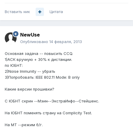
Вставить ник
Цитата
NewUse
Опубликовано
14 февраля, 2013
Основная задача -- повысить CCQ.
1)АСК вручную + 30% к дистанции.
по ЮБНТ:
2)Noise Immunity -- убрать
3)Попробовать: IEEE 802.11 Mode: B only
Какие версии прошивки?
С ЮБНТ скрин --Мэин--ЭкстраИнфо--Стейшенс.
На ЮБНТ поменять страну на Complicity Test.
На МТ --режим б/г.