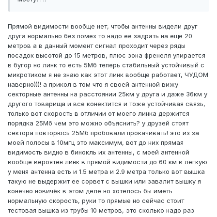
Прямой видимости вообще нет, чтобы антенны видели друг
друга нормально без помех то надо ее задрать на еще 20
метров а в данный момент сигнал проходит через ряды
посадок высотой до 15 метров, плюс зона френеля упирается
в бугор но линк то есть 5Мб теперь стабильный устойчивый с
микротиком я не знаю как этот линк вообще работает, ЧУДОМ
наверно)))! а прикол в том что я своей антенной вижу
секторные антенны на расстоянии 25км у друга и даже 36км у
другого товарища и все конектится и тоже устойчивая связь,
только вот скорость в отличии от моего линка держится
порядка 25Мб чем это можно объяснить? у друзей стоят
сектора повторюсь 25Мб пробовали прокачивать! это из за
моей полосы в 10мгц это максимум, вот до них прямая
видимость видно в бинокль их антенны, с моей антенной
вообще вероятен линк в прямой видимости до 60 км в легкую
у меня антенна есть и 1.5 метра и 2.9 метра только вот вышка
такую не выдержит ее сорвет с вышки или завалит вышку я
конечно новичёк в этом деле но хотелось бы иметь
нормальную скорость, руки то прямые но сейчас стоит
тестовая вышка из трубы 10 метров, это сколько надо раз