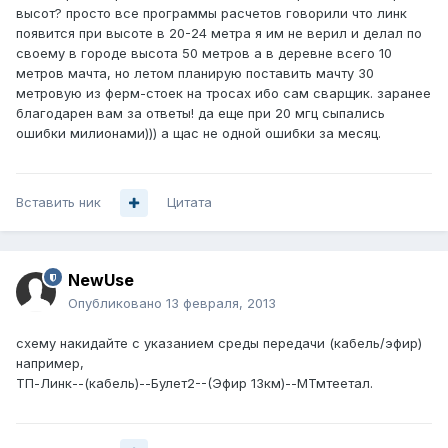
высот? просто все программы расчетов говорили что линк
появится при высоте в 20-24 метра я им не верил и делал по
своему в городе высота 50 метров а в деревне всего 10
метров мачта, но летом планирую поставить мачту 30
метровую из ферм-стоек на тросах ибо сам сварщик. заранее
благодарен вам за ответы! да еще при 20 мгц сыпались
ошибки милионами))) а щас не одной ошибки за месяц.
Вставить ник
Цитата
NewUse
Опубликовано
13 февраля, 2013
схему накидайте с указанием среды передачи (кабель/эфир)
например,
ТП-Линк--(кабель)--Булет2--(Эфир 13км)--МТмтеетал.