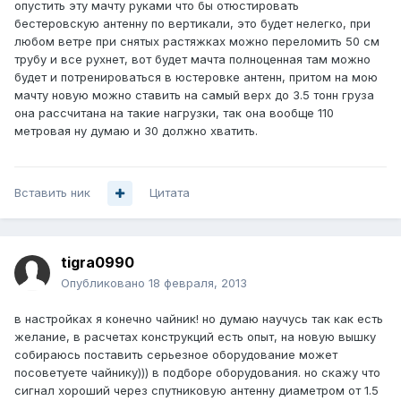
опустить эту мачту руками что бы отюстировать
бестеровскую антенну по вертикали, это будет нелегко, при
любом ветре при снятых растяжках можно переломить 50 см
трубу и все рухнет, вот будет мачта полноценная там можно
будет и потренироваться в юстеровке антенн, притом на мою
мачту новую можно ставить на самый верх до 3.5 тонн груза
она рассчитана на такие нагрузки, так она вообще 110
метровая ну думаю и 30 должно хватить.
Вставить ник
Цитата
tigra0990
Опубликовано
18 февраля, 2013
в настройках я конечно чайник! но думаю научусь так как есть
желание, в расчетах конструкций есть опыт, на новую вышку
собираюсь поставить серьезное оборудование может
посоветуете чайнику))) в подборе оборудования. но скажу что
сигнал хороший через спутниковую антенну диаметром от 1.5