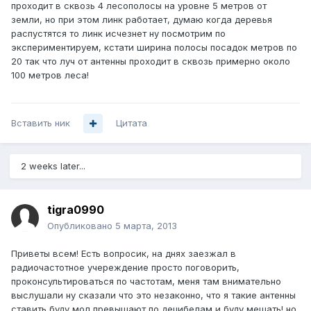
проходит в сквозь 4 лесополосы на уровне 5 метров от
земли, но при этом линк работает, думаю когда деревья
распустятся то линк исчезнет ну посмотрим по
экспериментируем, кстати ширина полосы посадок метров по
20 так что луч от антенны проходит в сквозь примерно около
100 метров леса!
Вставить ник
Цитата
2 weeks later...
tigra0990
Опубликовано
5 марта, 2013
Приветы всем! Есть вопросик, на днях заезжал в
радиочастотное учереждение просто поговорить,
проконсультироваться по частотам, меня там внимательно
выслушали ну сказали что это незаконно, что я такие антенны
ставить буду мол превышают по децибелам и буду мешать! но