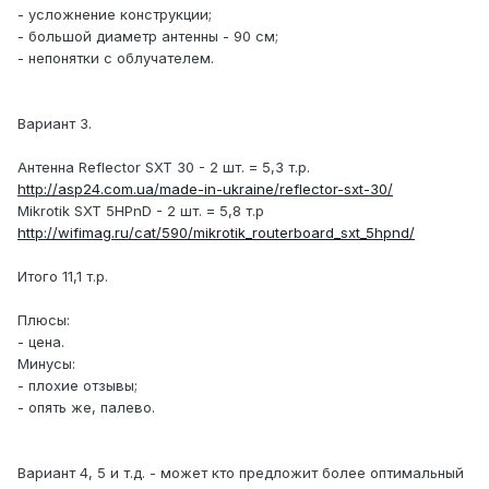
- усложнение конструкции;
- большой диаметр антенны - 90 см;
- непонятки с облучателем.
Вариант 3.
Антенна Reflector SXT 30 - 2 шт. = 5,3 т.р.
http://asp24.com.ua/made-in-ukraine/reflector-sxt-30/
Mikrotik SXT 5HPnD - 2 шт. = 5,8 т.р
http://wifimag.ru/cat/590/mikrotik_routerboard_sxt_5hpnd/
Итого 11,1 т.р.
Плюсы:
- цена.
Минусы:
- плохие отзывы;
- опять же, палево.
Вариант 4, 5 и т.д. - может кто предложит более оптимальный