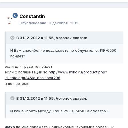
Constantin
Опубликовано
31 декабря, 2012
В 31.12.2012 в 11:55, Voronok сказал:
И Вам спасибо, не подскажете по облучателю, KIR-6050
пойдёт?
если для грува то пойдет
если 2 поляризации то
http://www.mikc.ru/product.php?
id_catalog=34&id_position=296
и не партесь
В 31.12.2012 в 11:55, Voronok сказал:
И как выбрать между Jirous 29 EX-MIMO и офсетом?
имхо
по мне параметры одинаковые, экономия более 10к