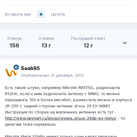
Вставить ник
Цитата
Ответы
Created
Последний ответ
156
13 г
12 г
Saab95
Опубликовано
31 декабря, 2012
Есть такие штуки, например Mikrotik RB411GL, радиокарты
R52Hn, если к ним подключить антенну с MIMO, то можно
передавать 100 и более мегабит, разместить можно в корпусе
JR-200 с задней стороны антенны Jirous 29 EX-MIMO.
Инструкция по сборке на маленьких антеннах есть тут -
http://www.lanmart.ru/blogs/review_jirous-24db-ex-mimo/
- по
деньгам тоже нормально.
Mikrotik Metal 5SHPn имеет только один канал передачи,