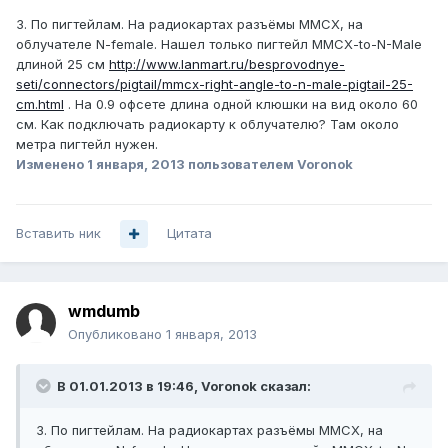
3. По пигтейлам. На радиокартах разъёмы MMCX, на
облучателе N-female. Нашел только пигтейл MMCX-to-N-Male
длиной 25 см
http://www.lanmart.ru/besprovodnye-
seti/connectors/pigtail/mmcx-right-angle-to-n-male-pigtail-25-
cm.html
. На 0.9 офсете длина одной клюшки на вид около 60
см. Как подключать радиокарту к облучателю? Там около
метра пигтейл нужен.
Изменено
1 января, 2013
пользователем Voronok
Вставить ник
Цитата
wmdumb
Опубликовано
1 января, 2013
В 01.01.2013 в 19:46, Voronok сказал:
3. По пигтейлам. На радиокартах разъёмы MMCX, на