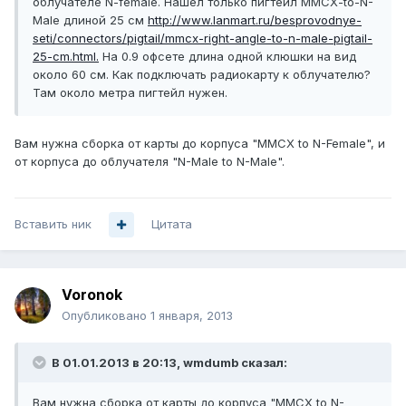
облучателе N-female. Нашел только пигтейл MMCX-to-N-
Male длиной 25 см
http://www.lanmart.ru/besprovodnye-
seti/connectors/pigtail/mmcx-right-angle-to-n-male-pigtail-
25-cm.html.
На 0.9 офсете длина одной клюшки на вид
около 60 см. Как подключать радиокарту к облучателю?
Там около метра пигтейл нужен.
Вам нужна сборка от карты до корпуса "MMCX to N-Female", и
от корпуса до облучателя "N-Male to N-Male".
Вставить ник
Цитата
Voronok
Опубликовано
1 января, 2013
В 01.01.2013 в 20:13, wmdumb сказал:
Вам нужна сборка от карты до корпуса "MMCX to N-