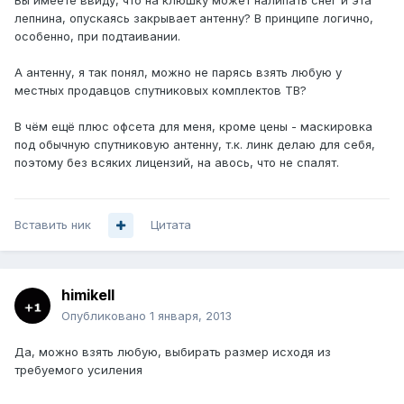
Вы имеете ввиду, что на клюшку может налипать снег и эта
лепнина, опускаясь закрывает антенну? В принципе логично,
особенно, при подтаивании.
А антенну, я так понял, можно не парясь взять любую у
местных продавцов спутниковых комплектов ТВ?
В чём ещё плюс офсета для меня, кроме цены - маскировка
под обычную спутниковую антенну, т.к. линк делаю для себя,
поэтому без всяких лицензий, на авось, что не спалят.
Вставить ник
Цитата
himikell
Опубликовано
1 января, 2013
Да, можно взять любую, выбирать размер исходя из
требуемого усиления