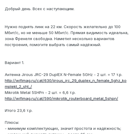
Добрый день. Всех с наступающим.
Нужно поднять линк на 22 км. Скорость желательно до 100
Мбит/с, но не меньше 50 Мбит/с. Прямая видимость идеальна,
зона Френеля свободна. Наметил несколько вариантов
построения, помогите выбрать самый надёжный.
Вариант 1.
Антенна Jirous JRC-29 DuplEX N-Female 5GHz - 2 шт. = 17 т.р.
http://wifimag.ru/cat/630/jirous_jrc_29_duplex_n_female_5ghz_ko
mplekt_2_sht_/
Mikrotik Metal 5SHPn - 2 шт. = 6,6 т.р.
http://wifimag.ru/cat/590/mikrotik_routerboard_metal_5shpn/
Итого 23,6 т.р.
Плюсы:
- минимум комплектующих, значит простота и надёжность;