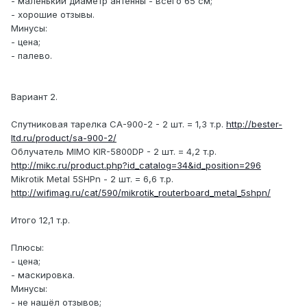
- маленький диаметр антенны - всего 65 см;
- хорошие отзывы.
Минусы:
- цена;
- палево.
Вариант 2.
Спутниковая тарелка СА-900-2 - 2 шт. = 1,3 т.р.
http://bester-
ltd.ru/product/sa-900-2/
Облучатель MIMO KIR-5800DP - 2 шт. = 4,2 т.р.
http://mikc.ru/product.php?id_catalog=34&id_position=296
Mikrotik Metal 5SHPn - 2 шт. = 6,6 т.р.
http://wifimag.ru/cat/590/mikrotik_routerboard_metal_5shpn/
Итого 12,1 т.р.
Плюсы:
- цена;
- маскировка.
Минусы:
- не нашёл отзывов;