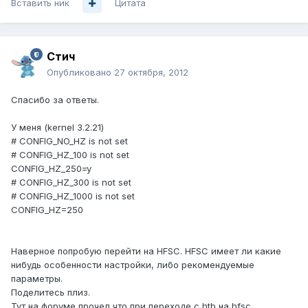
Вставить ник
Цитата
Стич
Опубликовано
27 октября, 2012
Спасибо за ответы.
У меня (kernel 3.2.21)
# CONFIG_NO_HZ is not set
# CONFIG_HZ_100 is not set
CONFIG_HZ_250=y
# CONFIG_HZ_300 is not set
# CONFIG_HZ_1000 is not set
CONFIG_HZ=250
Наверное попробую перейти на HFSC. HFSC имеет ли какие
нибудь особенности настройки, либо рекомендуемые
параметры.
Поделитесь плиз.
Тут на форуме прочел что при переходе с htb на hfsc