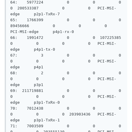
64:    5977224          0          0          0          
0  200533387          0          0   PCI-MSI-
edge      p2p1-TxRx-7

65:    1766399          0          0          0   
89456666          0          0          0   
PCI-MSI-edge      p4p1-rx-0

66:    1991472          0          0  107225385          
0          0          0          0   PCI-MSI-
edge      p4p1-tx-0

67:          3          0          0          0          
0          0          0          0   PCI-MSI-
edge      p4p1

68:          2          0          0          0          
0          0          0          0   PCI-MSI-
edge      p3p1

69:  211719881          0          0          0          
0          0          0          0   PCI-MSI-
edge      p3p1-TxRx-0

70:    7012438          0          0          0          
0          0          0  203903436   PCI-MSI-
edge      p3p1-TxRx-1

71:    7003509          0          0          0          
0          0  203555130          0   PCI-MSI-