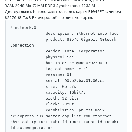
RAM: 2048 Mb (DIMM DDR3 Synchronous 1333 MHz)
Две дуальных Интеловских сетевых карты E1G42ET с чипом
82576 (8 Tx/8 Rx очередей) - отличные карты.
*-network:0

               description: Ethernet interface

               product: 82576 Gigabit Network 
Connection

               vendor: Intel Corporation

               physical id: 0

               bus info: pci@0000:02:00.0

               logical name: eth1

               version: 01

               serial: 90:e2:ba:01:00:ca

               size: 1Gbit/s

               capacity: 1Gbit/s

               width: 32 bits

               clock: 33MHz

               capabilities: pm msi msix 
pciexpress bus_master cap_list rom ethernet 
physical tp 10bt 10bt-fd 100bt 100bt-fd 1000bt-
fd autonegotiation
