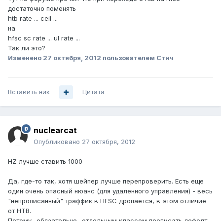
достаточно поменять
htb rate ... ceil ...
на
hfsc sc rate ... ul rate ...
Так ли это?
Изменено
27 октября, 2012
пользователем Стич
Вставить ник
Цитата
nuclearcat
Опубликовано
27 октября, 2012
HZ лучше ставить 1000
Да, где-то так, хотя шейпер лучше перепроверить. Есть еще
один очень опасный нюанс (для удаленного управления) - весь
"непрописанный" траффик в HFSC дропается, в этом отличие
от HTB.
Потому _обязательно_ отдельным классом прописать дефолт,