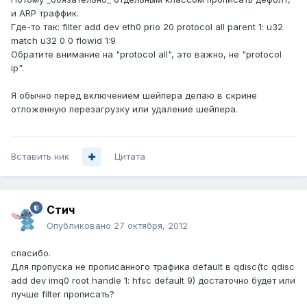
и ARP траффик.
Где-то так: filter add dev eth0 prio 20 protocol all parent 1: u32
match u32 0 0 flowid 1:9
Обратите внимание на "protocol all", это важно, не "protocol
ip".
Я обычно перед включением шейпера делаю в скрине
отложенную перезагрузку или удаление шейпера.
Вставить ник
Цитата
Стич
Опубликовано
27 октября, 2012
спасибо.
Для пропуска не прописанного трафика default в qdisc(tc qdisc
add dev imq0 root handle 1: hfsc default 9) достаточно будет или
лучше filter прописать?