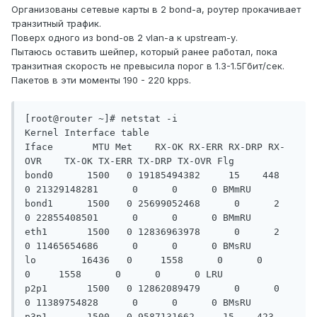
Организованы сетевые карты в 2 bond-а, роутер прокачивает
транзитный трафик.
Поверх одного из bond-ов 2 vlan-а к upstream-у.
Пытаюсь оставить шейпер, который ранее работал, пока
транзитная скорость не превысила порог в 1.3-1.5Гбит/сек.
Пакетов в эти моменты 190 - 220 kpps.
[root@router ~]# netstat -i

Kernel Interface table

Iface       MTU Met    RX-OK RX-ERR RX-DRP RX-
OVR    TX-OK TX-ERR TX-DRP TX-OVR Flg

bond0      1500   0 19185494382     15    448      
0 21329148281      0      0      0 BMmRU

bond1      1500   0 25699052468      0      2      
0 22855408501      0      0      0 BMmRU

eth1       1500   0 12836963978      0      2      
0 11465654686      0      0      0 BMsRU

lo        16436   0     1558      0      0      
0     1558      0      0      0 LRU

p2p1       1500   0 12862089479      0      0      
0 11389754828      0      0      0 BMsRU

p3p1       1500   0 9587131662     15    423      