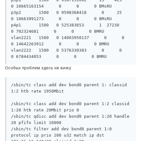
0 10665163154      0      0      0 BMsRU

p3p2       1500   0 9598368418      0     25      
0 10663991273      0      0      0 BMsRU

p4p1       1500   0 525383653      1  27230      
0 702324681      0      0      0 BMRU

vlan2221   1500   0 14003950137      0      0      
0 14642263912      0      0      0 BMRU

vlan2222   1500   0 5376330383      0      0      
Особых проблем здесь не вижу
/sbin/tc class add dev bond0 parent 1: classid 
1:2 htb rate 1950Mbit

/sbin/tc class add dev bond0 parent 1:2 classid 
1:20 htb rate 20Mbit prio 0

/sbin/tc qdisc add dev bond0 parent 1:20 handle 
20 pfifo limit 10000

/sbin/tc filter add dev bond0 parent 1:0 
protocol ip prio 100 u32 match ip dst 