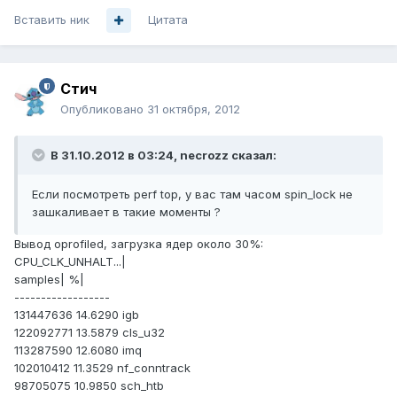
Вставить ник
Цитата
Стич
Опубликовано
31 октября, 2012
В 31.10.2012 в 03:24, necrozz сказал:
Если посмотреть perf top, у вас там часом spin_lock не
зашкаливает в такие моменты ?
Вывод oprofiled, загрузка ядер около 30%:
CPU_CLK_UNHALT...|
samples| %|
------------------
131447636 14.6290 igb
122092771 13.5879 cls_u32
113287590 12.6080 imq
102010412 11.3529 nf_conntrack
98705075 10.9850 sch_htb