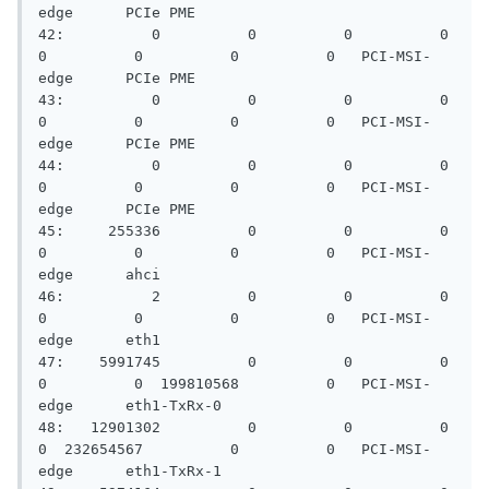
edge      PCIe PME

42:          0          0          0          0          
0          0          0          0   PCI-MSI-
edge      PCIe PME

43:          0          0          0          0          
0          0          0          0   PCI-MSI-
edge      PCIe PME

44:          0          0          0          0          
0          0          0          0   PCI-MSI-
edge      PCIe PME

45:     255336          0          0          0          
0          0          0          0   PCI-MSI-
edge      ahci

46:          2          0          0          0          
0          0          0          0   PCI-MSI-
edge      eth1

47:    5991745          0          0          0          
0          0  199810568          0   PCI-MSI-
edge      eth1-TxRx-0

48:   12901302          0          0          0          
0  232654567          0          0   PCI-MSI-
edge      eth1-TxRx-1
