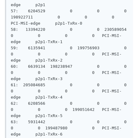
edge      p2p1

57:    6204529          0          0          0  
198922711          0          0          0   
PCI-MSI-edge      p2p1-TxRx-0

58:   13394220          0          0  230589054          
0          0          0          0   PCI-MSI-
edge      p2p1-TxRx-1

59:    6135941          0  199756903          0          
0          0          0          0   PCI-MSI-
edge      p2p1-TxRx-2

60:    6639134  198238947          0          0          
0          0          0          0   PCI-MSI-
edge      p2p1-TxRx-3

61:  205084685          0          0          0          
0          0          0          0   PCI-MSI-
edge      p2p1-TxRx-4

62:    6208566          0          0          0          
0          0          0  199051642   PCI-MSI-
edge      p2p1-TxRx-5

63:    5931442          0          0          0          
0          0  199487980          0   PCI-MSI-
edge      p2p1-TxRx-6
