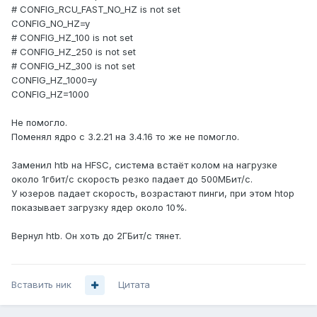
# CONFIG_RCU_FAST_NO_HZ is not set
CONFIG_NO_HZ=y
# CONFIG_HZ_100 is not set
# CONFIG_HZ_250 is not set
# CONFIG_HZ_300 is not set
CONFIG_HZ_1000=y
CONFIG_HZ=1000
Не помогло.
Поменял ядро с 3.2.21 на 3.4.16 то же не помогло.
Заменил htb на HFSC, система встаёт колом на нагрузке
около 1гбит/c скорость резко падает до 500МБит/c.
У юзеров падает скорость, возрастают пинги, при этом htop
показывает загрузку ядер около 10%.
Вернул htb. Он хоть до 2ГБит/c тянет.
Вставить ник
Цитата