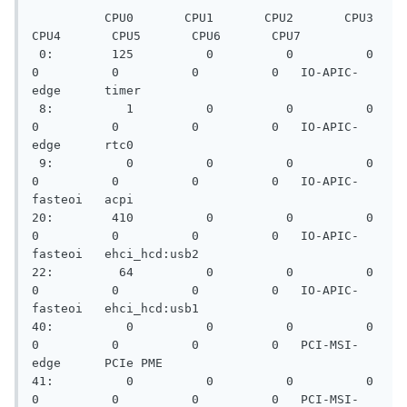
          CPU0       CPU1       CPU2       CPU3       
CPU4       CPU5       CPU6       CPU7       

 0:        125          0          0          0          
0          0          0          0   IO-APIC-
edge      timer

 8:          1          0          0          0          
0          0          0          0   IO-APIC-
edge      rtc0

 9:          0          0          0          0          
0          0          0          0   IO-APIC-
fasteoi   acpi

20:        410          0          0          0          
0          0          0          0   IO-APIC-
fasteoi   ehci_hcd:usb2

22:         64          0          0          0          
0          0          0          0   IO-APIC-
fasteoi   ehci_hcd:usb1

40:          0          0          0          0          
0          0          0          0   PCI-MSI-
edge      PCIe PME

41:          0          0          0          0          
0          0          0          0   PCI-MSI-