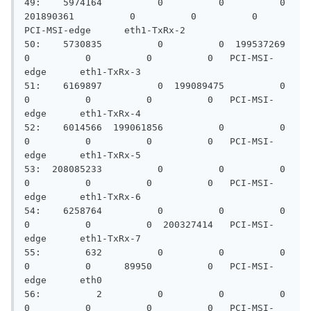
49:    5974164          0          0          0  
201890361          0          0          0   
PCI-MSI-edge      eth1-TxRx-2

50:    5730835          0          0  199537269          
0          0          0          0   PCI-MSI-
edge      eth1-TxRx-3

51:    6169897          0  199089475          0          
0          0          0          0   PCI-MSI-
edge      eth1-TxRx-4

52:    6014566  199061856          0          0          
0          0          0          0   PCI-MSI-
edge      eth1-TxRx-5

53:  208085233          0          0          0          
0          0          0          0   PCI-MSI-
edge      eth1-TxRx-6

54:    6258764          0          0          0          
0          0          0  200327414   PCI-MSI-
edge      eth1-TxRx-7

55:        632          0          0          0          
0          0      89950          0   PCI-MSI-
edge      eth0

56:          2          0          0          0          
0          0          0          0   PCI-MSI-