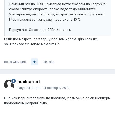
Заменил htb на HFSC, система встаёт колом на нагрузке
около 1гбит/c скорость резко падает до 500МБит/c.
У юзеров падает скорость, возрастают пинги, при этом
htop показывает загрузку ядер около 10%.
Вернул htb. Он хоть до 2ГБит/c тянет.
Если посмотреть perf top, у вас там часом spin_lock не
зашкаливает в такие моменты ?
Вставить ник
Цитата
nuclearcat
Опубликовано
31 октября, 2012
Еще как вариант глянуть на правила, возможно сами шейперы
нарисованы неправильно.