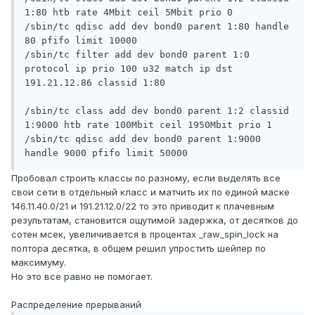
1:80 htb rate 4Mbit ceil 5Mbit prio 0

/sbin/tc qdisc add dev bond0 parent 1:80 handle 
80 pfifo limit 10000

/sbin/tc filter add dev bond0 parent 1:0 
protocol ip prio 100 u32 match ip dst 
191.21.12.86 classid 1:80

/sbin/tc class add dev bond0 parent 1:2 classid 
1:9000 htb rate 100Mbit ceil 1950Mbit prio 1

/sbin/tc qdisc add dev bond0 parent 1:9000 
Пробовал строить классы по разному, если выделять все
свои сети в отдельный класс и матчить их по единой маске
146.11.40.0/21 и 191.21.12.0/22 то это приводит к плачевным
результатам, становится ощутимой задержка, от десятков до
сотен мсек, увеличивается в процентах _raw_spin_lock на
полтора десятка, в общем решил упростить шейпер по
максимуму.
Но это все равно не помогает.
Распределение прерываний