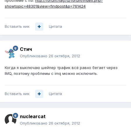
проблеме с ifb:
http://forum.nag.ru/forum/index.php?
showtopic=48301&view=findpost&p=761424
Вставить ник
Цитата
Стич
Опубликовано
26 октября, 2012
Когда я выключаю шейпер трафик всё равно бегает через
IMQ, поэтому проблемы с imq можно исключить.
Вставить ник
Цитата
nuclearcat
Опубликовано
26 октября, 2012