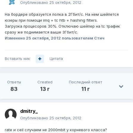
Опубликовано
25 октября, 2012
На бордере образуется полка в 2Гбит/c. На нем шейпется
юзеры при помощи imq + tc htb + hashing filters.
Загрузка процесоров 30%. Отключаю шейпер на tc трафик
сразу же поднимается выше 3Гбит/c.
Изменено
25 октября, 2012
пользователем Стич
Вставить ник
Цитата
Ответы
Created
Последний ответ
83
13 г
11 г
dmitry_
Опубликовано
25 октября, 2012
rate и ceil случаем не 2000mbit у корневого класса?