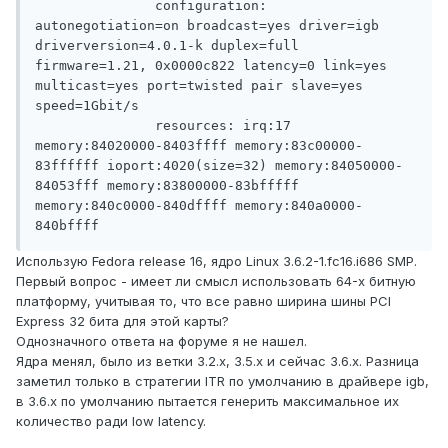
               configuration: 
autonegotiation=on broadcast=yes driver=igb 
driverversion=4.0.1-k duplex=full 
firmware=1.21, 0x0000c822 latency=0 link=yes 
multicast=yes port=twisted pair slave=yes 
speed=1Gbit/s

               resources: irq:17 
memory:84020000-8403ffff memory:83c00000-
83ffffff ioport:4020(size=32) memory:84050000-
84053fff memory:83800000-83bfffff 
memory:840c0000-840dffff memory:840a0000-
Использую Fedora release 16, ядро Linux 3.6.2-1.fc16.i686 SMP.
Первый вопрос - имеет ли смысл использовать 64-х битную
платформу, учитывая то, что все равно ширина шины PCI
Express 32 бита для этой карты?
Однозначного ответа на форуме я не нашел.
Ядра менял, было из ветки 3.2.x, 3.5.x и сейчас 3.6.x. Разница
заметил только в стратегии ITR по умолчанию в драйвере igb,
в 3.6.x по умолчанию пытается генерить максимальное их
количество ради low latency.