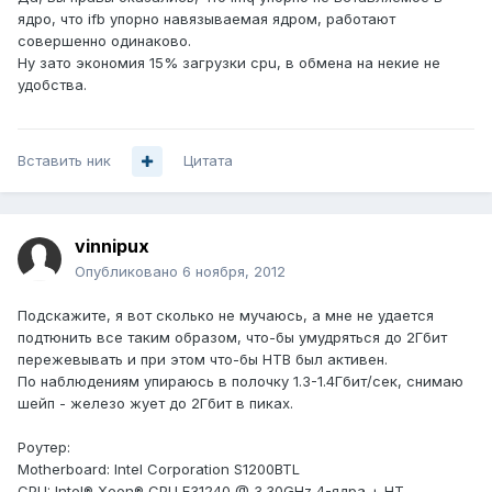
ядро, что ifb упорно навязываемая ядром, работают
совершенно одинаково.
Ну зато экономия 15% загрузки cpu, в обмена на некие не
удобства.
Вставить ник
Цитата
vinnipux
Опубликовано
6 ноября, 2012
Подскажите, я вот сколько не мучаюсь, а мне не удается
подтюнить все таким образом, что-бы умудряться до 2Гбит
пережевывать и при этом что-бы HTB был активен.
По наблюдениям упираюсь в полочку 1.3-1.4Гбит/сек, снимаю
шейп - железо жует до 2Гбит в пиках.
Роутер:
Motherboard: Intel Corporation S1200BTL
CPU: Intel® Xeon® CPU E31240 @ 3.30GHz 4-ядра + HT