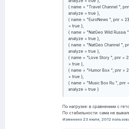
analyze = true },
{ name = "Travel Channel ", pnr 
analyze = true },
{ name = "EuroNews ", pnr = 231
= true },
{ name = "NatGeo Wild Russia ", 
analyze = true },
{ name = "NatGeo Channel ", pnr
analyze = true },
{ name = "Love Story ", pnr = 2
= true },
{ name = "Humor Box ", pnr = 23
= true },
{ name = "Music Box Ru ", pnr =
analyze = true }
По нагрузке: в сравнениии с г
По стабильности: сама не выва
Изменено
23 июля, 2012
пользов