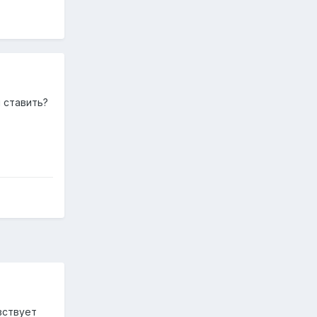
 ставить?
увствует