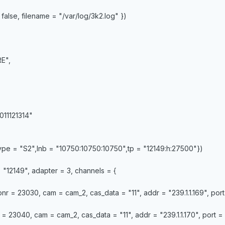
 false, filename = "/var/log/3k2.log" })
E",
11121314"
ype = "S2",lnb = "10750:10750:10750",tp = "12149:h:27500"})
"12149", adapter = 3, channels = {
nr = 23030, cam = cam_2, cas_data = "11", addr = "239.1.1.169", port
 23040, cam = cam_2, cas_data = "11", addr = "239.1.1.170", port =