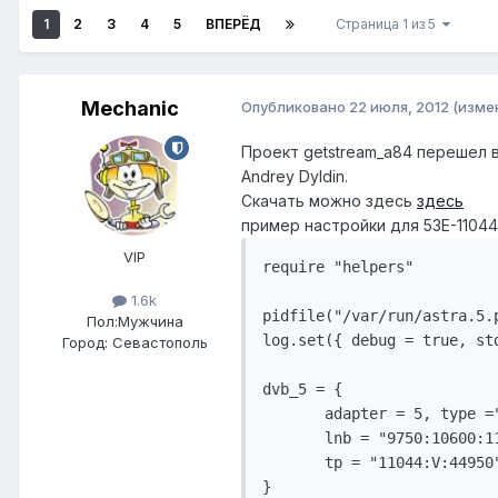
1
2
3
4
5
ВПЕРЁД
Страница 1 из 5
Mechanic
Опубликовано
22 июля, 2012
(изме
Проект getstream_a84 перешел в
Andrey Dyldin.
Скачать можно здесь
здесь
пример настройки для 53Е-11044
VIP
require "helpers"

1.6k
pidfile("/var/run/astra.5.p
Пол:
Мужчина
log.set({ debug = true, st
Город:
Севастополь
dvb_5 = {

       adapter = 5, type ="
       lnb = "9750:10600:11
       tp = "11044:V:44950"
}
