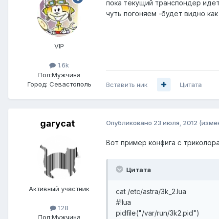
пока текущий транспондер идет
чуть погоняем -будет видно как
VIP
1.6k
Пол:
Мужчина
Город:
Севастополь
Вставить ник
Цитата
garycat
Опубликовано
23 июля, 2012
(изме
Вот пример конфига с триколора
Цитата
Активный участник
cat /etc/astra/3k_2.lua
#!lua
128
pidfile("/var/run/3k2.pid")
Пол:
Мужчина