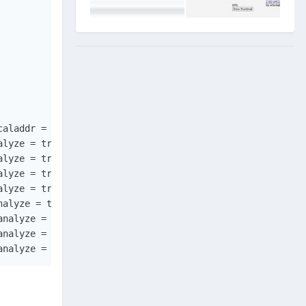
aladdr = "10.17.201.3", analyze = true },

lyze = true, cam = cam_1, cas_data = "6BA1E5F174BBCAF9" 
lyze = true, cam = cam_2, cas_data = "C12345006789AB00" 
lyze = true },

lyze = true, cam = cam_3, cas_data = "d12345006789ab00" 
alyze = true },

nalyze = true },

nalyze = true },

analyze = true, cam = cam_4, cas_data = "000000000000010