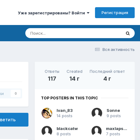
Регистрация
Уже зарегистрированы? Войти
Вся активность
Ответы
Created
Последний ответ
117
14 г
4 г
ки
0
TOP POSTERS IN THIS TOPIC
Ivan_83
Sonne
14 posts
9 posts
ветить
blackcatw
maxlapshin
8 posts
7 posts