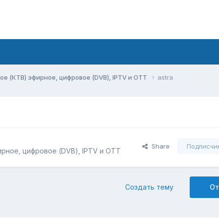
ое (КТВ) эфирное, цифровое (DVB), IPTV и OTT
astra
Share
Подписчи
ирное, цифровое (DVB), IPTV и OTT
Создать тему
От