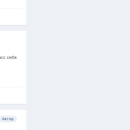
исс себя
Автор