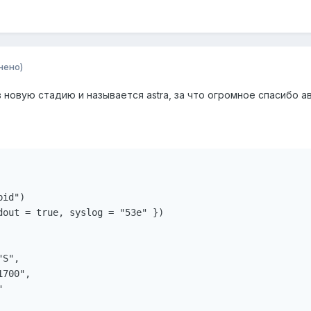
нено)
 новую стадию и называется astra, за что огромное спасибо а
id")

dout = true, syslog = "53e" })

S",

700",


