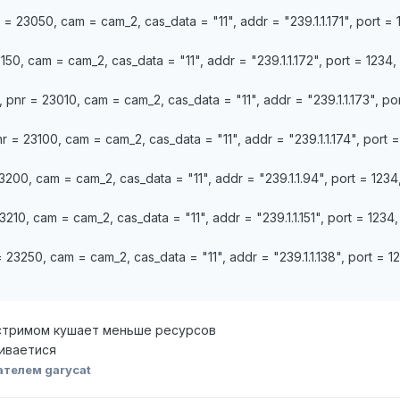
= 23050, cam = cam_2, cas_data = "11", addr = "239.1.1.171", port = 
50, cam = cam_2, cas_data = "11", addr = "239.1.1.172", port = 1234,
pnr = 23010, cam = cam_2, cas_data = "11", addr = "239.1.1.173", por
 = 23100, cam = cam_2, cas_data = "11", addr = "239.1.1.174", port =
3200, cam = cam_2, cas_data = "11", addr = "239.1.1.94", port = 1234
210, cam = cam_2, cas_data = "11", addr = "239.1.1.151", port = 1234
 23250, cam = cam_2, cas_data = "11", addr = "239.1.1.138", port = 1
етстримом кушает меньше ресурсов
ливаетися
ателем garycat