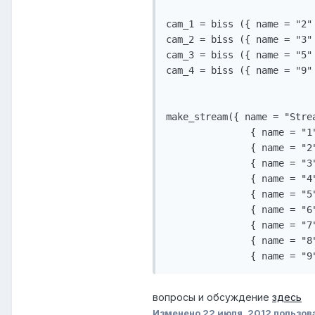
сam_1 = biss ({ name = "2" 
cam_2 = biss ({ name = "3" 
cam_3 = biss ({ name = "5" 
cam_4 = biss ({ name = "9" 
make_stream({ name = "Strea
               { name = "1
               { name = "2
               { name = "3
               { name = "4
               { name = "5
               { name = "6
               { name = "7
               { name = "8
               { name = "9
вопросы и обсуждение
здесь
Изменено
22 июля, 2012
пользов