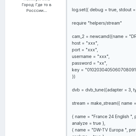
Город:
Где то в
log.set({ debug = true, stdout =
Росссии....
require "helpers/stream"
cam_2 = newcamd({name = "DR
host = "ххх",
port = "ххх",
username = "ххх",
password = "хх",
key = "01020304050607080910
})
dvb = dvb_tune({adapter = 3, t
stream = make_stream({ name = 
{ name = "France 24 English ", p
analyze = true },
{ name = "DW-TV Europa ", pnr =