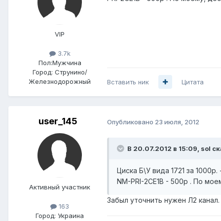
VIP
3.7k
Пол:
Мужчина
Город:
Струнино/
Железнодорожный
Вставить ник
Цитата
user_145
Опубликовано
23 июля, 2012
В 20.07.2012 в 15:09, sol ск
Циска Б\У вида 1721 за 1000р.
NM-PRI-2CE1B - 500р . По мо
Активный участник
Забыл уточнить нужен Л2 канал.
163
Город:
Украина