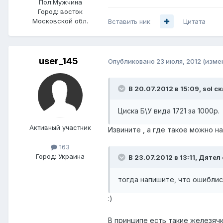
Пол:
Мужчина
Город:
восток
Московской обл.
Вставить ник
Цитата
user_145
Опубликовано
23 июля, 2012
(изме
В 20.07.2012 в 15:09, sol ск
Циска Б\У вида 1721 за 1000р.
Активный участник
Извините , а где такое можно н
163
Город:
Украина
В 23.07.2012 в 13:11, Дятел
тогда напишите, что ошиблись
:)
В принципе есть такие железячки 