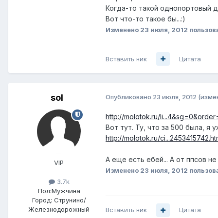
Когда-то такой однопортовый дев
Вот что-то такое бы...:)
Изменено
23 июля, 2012
пользов
Вставить ник
Цитата
sol
Опубликовано
23 июля, 2012
(изме
http://molotok.ru/li...4&sg=0&orde
Вот тут. Ту, что за 500 была, я у
http://molotok.ru/ci...2453415742.ht
А еще есть ебей... А от ппсов не
VIP
Изменено
23 июля, 2012
пользов
3.7k
Пол:
Мужчина
Город:
Струнино/
Железнодорожный
Вставить ник
Цитата