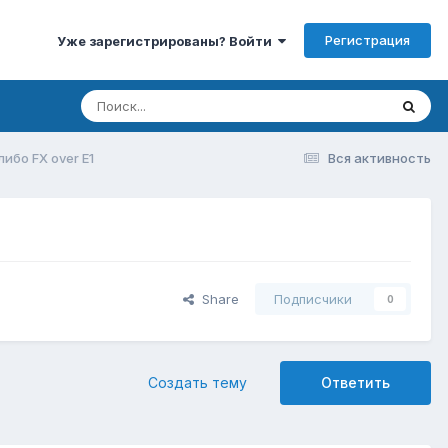
Регистрация
Уже зарегистрированы? Войти
либо FX over E1
Вся активность
Share
Подписчики
0
Создать тему
Ответить