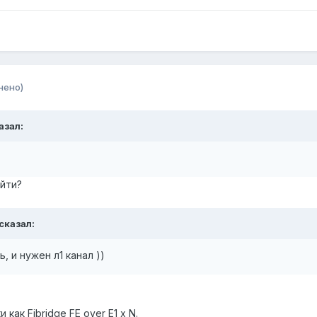
нено)
азал:
айти?
 сказал:
, и нужен л1 канал ))
как Fibridge FE over E1 x N.