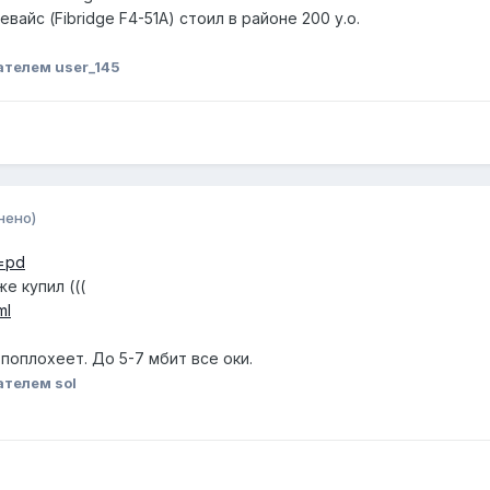
айс (Fibridge F4-51A) стоил в районе 200 у.о.
ателем user_145
нено)
r=pd
же купил (((
ml
 поплохеет. До 5-7 мбит все оки.
ателем sol