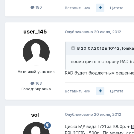
180
Вставить ник
Цитата
user_145
Опубликовано
20 июля, 2012
В 20.07.2012 в 10:42, fomka
посмотрите в сторону RAD (r
Активный участник
RAD будет бюджетным решени
163
Город:
Украина
Вставить ник
Цитата
sol
Опубликовано
20 июля, 2012
Циска Б\У вида 1721 за 1000р. +
h
PRI-2CE1B - 500р . По моему, д