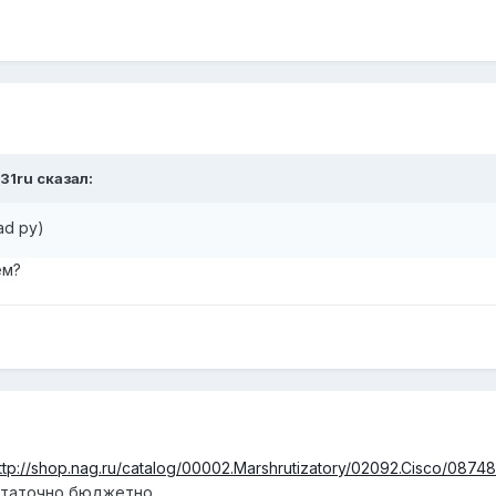
31ru сказал:
ad ру)
ем?
ttp://shop.nag.ru/catalog/00002.Marshrutizatory/02092.Cisco/087
остаточно бюджетно.