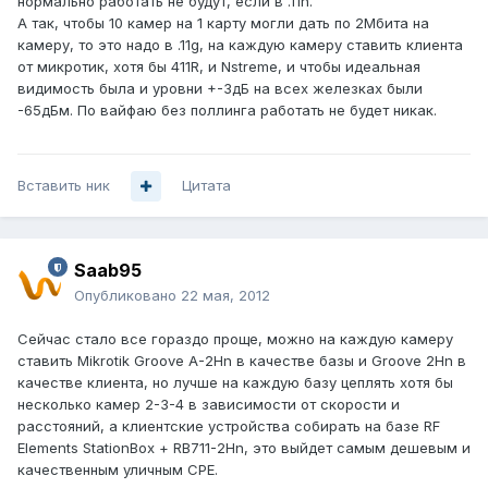
нормально работать не будут, если в .11n.
А так, чтобы 10 камер на 1 карту могли дать по 2Мбита на
камеру, то это надо в .11g, на каждую камеру ставить клиента
от микротик, хотя бы 411R, и Nstreme, и чтобы идеальная
видимость была и уровни +-3дБ на всех железках были
-65дБм. По вайфаю без поллинга работать не будет никак.
Вставить ник
Цитата
Saab95
Опубликовано
22 мая, 2012
Сейчас стало все гораздо проще, можно на каждую камеру
ставить Mikrotik Groove A-2Hn в качестве базы и Groove 2Hn в
качестве клиента, но лучше на каждую базу цеплять хотя бы
несколько камер 2-3-4 в зависимости от скорости и
расстояний, а клиентские устройства собирать на базе RF
Elements StationBox + RB711-2Hn, это выйдет самым дешевым и
качественным уличным CPE.