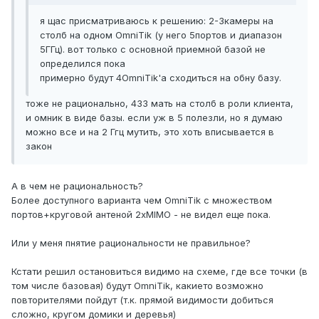
я щас присматриваюсь к решению: 2-3камеры на
столб на одном OmniTik (у него 5портов и диапазон
5ГГц). вот только с основной приемной базой не
определился пока
примерно будут 4OmniTik'а сходиться на обну базу.
тоже не рационально, 433 мать на столб в роли клиента,
и омник в виде базы. если уж в 5 полезли, но я думаю
можно все и на 2 Ггц мутить, это хоть вписывается в
закон
А в чем не рациональность?
Более доступного варианта чем OmniTik с множеством
портов+круговой антеной 2xMIMO - не видел еще пока.
Или у меня пнятие рациональности не правильное?
Кстати решил остановиться видимо на схеме, где все точки (в
том числе базовая) будут OmniTik, какието возможно
повторителями пойдут (т.к. прямой видимости добиться
сложно, кругом домики и деревья)