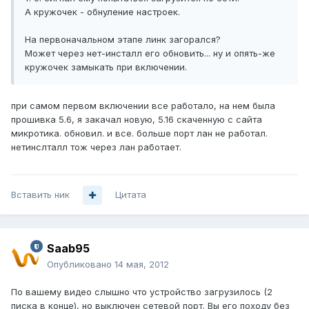
А кружочек - обнуление настроек.
На первоначальном этапе линк загорался?
Может через нет-инсталл его обновить... ну и опять-же
кружочек замыкать при включении.
при самом первом включении все работало, на нем была
прошивка 5.6, я закачал новую, 5.16 скаченную с сайта
микротика. обновил. и все. больше порт лан не работал.
нетинслталл тож через лан работает.
Вставить ник
Цитата
Saab95
Опубликовано
14 мая, 2012
По вашему видео слышно что устройство загрузилось (2
писка в конце), но выключен сетевой порт. Вы его походу без