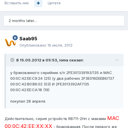
Вставить ник
Цитата
2 months later...
Saab95
Опубликовано
16 июля, 2012
В 15.05.2012 в 05:53, ioma сказал:
у бракованного серийник s/n 2FE301339193/135 и MAC
00:0C:42:EE:C9:24 (25) (у два рабочих 2F3E016DEEB6/137
00:0C:42:B0:B6:02 (03) И 2FE3013392AF/135
00:0C:42:EE:CA:18 (19)
покупал 28 апреля.
MAC
Действительно, серия устройств RB711-2Hn с маками
00:0C:42:EE:XX:XX
- бракованная. После первого же