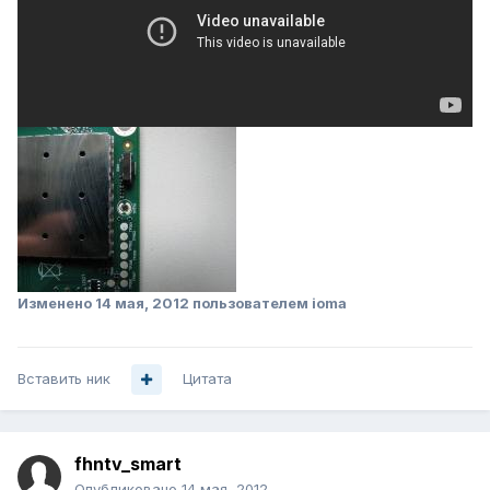
Изменено
14 мая, 2012
пользователем ioma
Вставить ник
Цитата
fhntv_smart
Опубликовано
14 мая, 2012