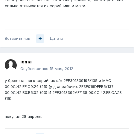
сильно отличаются их серийники и маки.
Вставить ник
Цитата
ioma
Опубликовано
15 мая, 2012
у бракованного серийник s/n 2FE301339193/135 и MAC
00:0C:42:EE:C9:24 (25) (у два рабочих 2F3E016DEEB6/137
00:0C:42:B0:B6:02 (03) И 2FE3013392AF/135 00:0C:42:EE:CA:18
(19)
покупал 28 апреля.