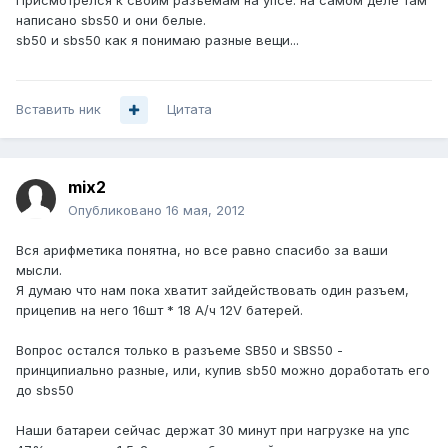
Присмотрелся к своим разъемам на упсе. на самом деле там
написано sbs50 и они белые.
sb50 и sbs50 как я понимаю разные вещи...
Вставить ник
Цитата
mix2
Опубликовано
16 мая, 2012
Вся арифметика понятна, но все равно спасибо за ваши
мысли.
Я думаю что нам пока хватит зайдействовать один разъем,
прицепив на него 16шт * 18 А/ч 12V батерей.
Вопрос остался только в разъеме SB50 и SBS50 -
принципиально разные, или, купив sb50 можно доработать его
до sbs50
Наши батареи сейчас держат 30 минут при нагрузке на упс