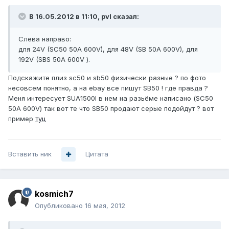
В 16.05.2012 в 11:10, pvl сказал:
Слева направо:
для 24V (SC50 50A 600V), для 48V (SB 50A 600V), для
192V (SBS 50A 600V ).
Подскажите плиз sc50 и sb50 физически разные ? по фото
несовсем понятно, а на ebay все пишут SB50 ! где правда ?
Меня интересует SUA1500I в нем на разьёме написано (SC50
50A 600V) так вот те что SB50 продают серые подойдут ? вот
пример
туц
Вставить ник
Цитата
kosmich7
Опубликовано
16 мая, 2012