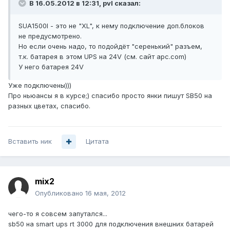
В 16.05.2012 в 12:31, pvl сказал:
SUA1500I - это не "XL", к нему подключение доп.блоков
не предусмотрено.
Но если очень надо, то подойдёт "серенький" разъем,
т.к. батарея в этом UPS на 24V (см. сайт apc.com)
У него батарея 24V
Уже подключены)))
Про ньюансы я в курсе;) спасибо просто янки пишут SB50 на
разных цветах, спасибо.
Вставить ник
Цитата
mix2
Опубликовано
16 мая, 2012
чего-то я совсем запутался...
sb50 на smart ups rt 3000 для подключения внешних батарей