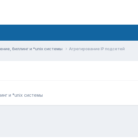
ние, биллинг и *unix системы
Агрегирование IP подсетей
нг и *unix системы