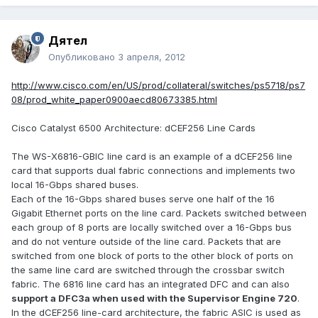
Дятел
Опубликовано
3 апреля, 2012
http://www.cisco.com/en/US/prod/collateral/switches/ps5718/ps7
08/prod_white_paper0900aecd80673385.html
Cisco Catalyst 6500 Architecture: dCEF256 Line Cards
The WS-X6816-GBIC line card is an example of a dCEF256 line
card that supports dual fabric connections and implements two
local 16-Gbps shared buses.
Each of the 16-Gbps shared buses serve one half of the 16
Gigabit Ethernet ports on the line card. Packets switched between
each group of 8 ports are locally switched over a 16-Gbps bus
and do not venture outside of the line card. Packets that are
switched from one block of ports to the other block of ports on
the same line card are switched through the crossbar switch
fabric. The 6816 line card has an integrated DFC and can also
support a DFC3a when used with the Supervisor Engine 720
.
In the dCEF256 line-card architecture, the fabric ASIC is used as