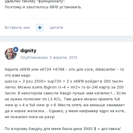
удивлен такому "функционалу".
Поэтому и захотелось 6816 установить.
Вставить ник
Цитата
dignity
Опубликовано
3 апреля, 2012
берите x6816 или x6724 x6748 - это для core, datacenter - то
что вам надо.
шасси + 2 psu 2500+ sup720 + 2 x x6816 войдет в 200 тысяч
легко. Можно взять Bigiron rx-4 + mr2+ rx-bi-24t карту за 200
тысяч. В некотором смысле бандл лучше чем каталист.... Если
не нужен полисинг по L3 ACL. Там даже можно принять full
view ip v 4 и full view ip v 6. Места опять же меньше занимает
да и новее железка.... Однако, у меня например ядро на коте,
не пожалел пока ни разу)
По второму бандлу для меня была цена 3900 $ + доставка/