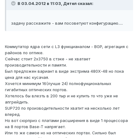
В 03.04.2012 в 11:03, Дятел сказал:
задачу расскажите - вам посоветуют конфигурацию.....
Коммутатор ядра сети с L3 функцианалом - BGP, агрегация с
районов по оптике.
Сейчас стоит 2х3750 в стэке - не хватает
производительности и памяти.
Был предложен вариант в виде экстрима 480Х-48 но пока
цена для нас кусачая.
Хочется минимум 16(лучше 24) полнофунциональных
гигабитных оптических портов.
Хотелось бы влезть в 200 тыр и не купить то что уже не
апгрейдить.
SUP720 по производительности хватит на несколько лет
вперед.
Но вот сюрприз с платами расширения в виде 1 процессора
на 8 портов Base-T напрягает.
Или то же самое но на оптических портах. Сильно был