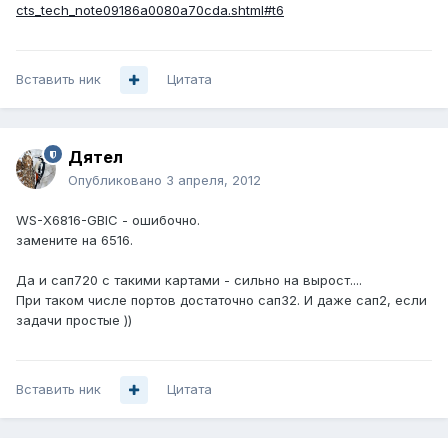
cts_tech_note09186a0080a70cda.shtml#t6
Вставить ник
Цитата
Дятел
Опубликовано
3 апреля, 2012
WS-X6816-GBIC - ошибочно.
замените на 6516.
Да и сап720 с такими картами - сильно на вырост....
При таком числе портов достаточно сап32. И даже сап2, если
задачи простые ))
Вставить ник
Цитата