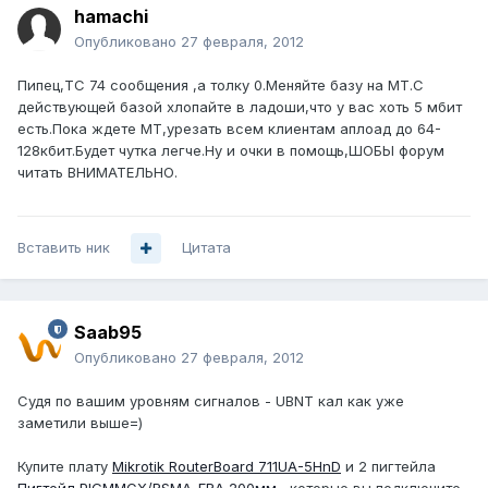
hamachi
Опубликовано
27 февраля, 2012
Пипец,ТС 74 сообщения ,а толку 0.Меняйте базу на МТ.С
действующей базой хлопайте в ладоши,что у вас хоть 5 мбит
есть.Пока ждете МТ,урезать всем клиентам аплоад до 64-
128кбит.Будет чутка легче.Ну и очки в помощь,ШОБЫ форум
читать ВНИМАТЕЛЬНО.
Вставить ник
Цитата
Saab95
Опубликовано
27 февраля, 2012
Судя по вашим уровням сигналов - UBNT кал как уже
заметили выше=)
Купите плату
Mikrotik RouterBoard 711UA-5HnD
и 2 пигтейла