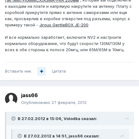
Пигтейл PIGMMCX/RSMA-FRA 200мм
, которые вы подключите
к выходам на плате и напрямую накрутите на антенну. Плату с
коробкой прикрутите прямо к антенне саморезами или еще
как, просверлив в коробке отверстия под разъемы, корпус к
примеру такой -
Jirous GentleBOX JE-200
И все нормально заработает, включите NV2 и настроите
нормально оборудование, что будут скорости 130М/130М у
всех в обе стороны в полосе 20мгц, или 65М/65М в 10мгц.
Вставить ник
Цитата
jass66
Опубликовано
27 февраля, 2012
В 27.02.2012 в 15:06, Volodka сказал:
В 27.02.2012 в 14:51, jass66 сказал: