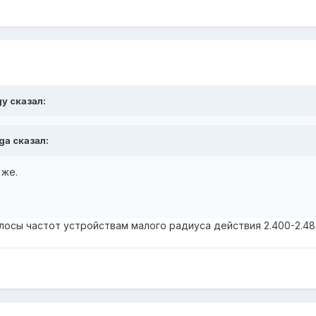
gy сказал:
ga сказал:
 же.
осы частот устройствам малого радиуса действия 2.400-2.483