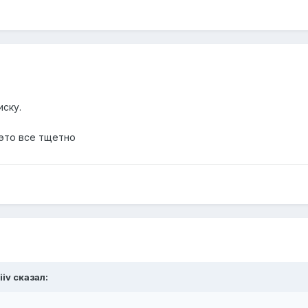
иску.
 это все тщетно
iiv сказал: