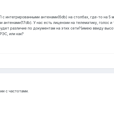
АП с интегрированными антенами(6db) на столбах, где-то на 5 
и антенами(17db). У нас есть лицензии на телематику, голос и
будет различие по документам на этих сети?(имею ввиду высо
РЭС, или как?
ии с частотами.