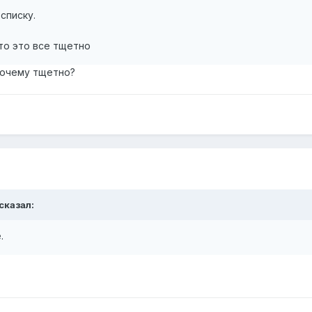
списку.
 то это все тщетно
 Почему тщетно?
 сказал:
.