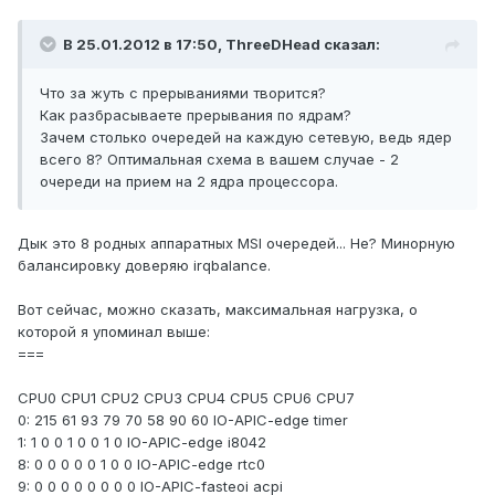
В 25.01.2012 в 17:50, ThreeDHead сказал:
Что за жуть с прерываниями творится?
Как разбрасываете прерывания по ядрам?
Зачем столько очередей на каждую сетевую, ведь ядер
всего 8? Оптимальная схема в вашем случае - 2
очереди на прием на 2 ядра процессора.
Дык это 8 родных аппаратных MSI очередей... Не? Минорную
балансировку доверяю irqbalance.
Вот сейчас, можно сказать, максимальная нагрузка, о
которой я упоминал выше:
===
CPU0 CPU1 CPU2 CPU3 CPU4 CPU5 CPU6 CPU7
0: 215 61 93 79 70 58 90 60 IO-APIC-edge timer
1: 1 0 0 1 0 0 1 0 IO-APIC-edge i8042
8: 0 0 0 0 0 1 0 0 IO-APIC-edge rtc0
9: 0 0 0 0 0 0 0 0 IO-APIC-fasteoi acpi