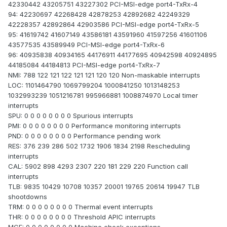
42330442 43205751 43227302 PCI-MSI-edge port4-TxRx-4
94: 42230697 42268428 42878253 42892682 42249329
42228357 42892864 42903586 PCI-MSI-edge port4-TxRx-5
95: 41619742 41607149 43586181 43591960 41597256 41601106
43577535 43589949 PCI-MSI-edge port4-TxRx-6
96: 40935838 40934165 44176911 44177695 40942598 40924895
44185084 44184813 PCI-MSI-edge port4-TxRx-7
NMI: 788 122 121 122 121 121 120 120 Non-maskable interrupts
LOC: 1101464790 1069799204 1000841250 1013148253
1032993239 1051216781 995966881 1008874970 Local timer
interrupts
SPU: 0 0 0 0 0 0 0 0 Spurious interrupts
PMI: 0 0 0 0 0 0 0 0 Performance monitoring interrupts
PND: 0 0 0 0 0 0 0 0 Performance pending work
RES: 376 239 286 502 1732 1906 1834 2198 Rescheduling
interrupts
CAL: 5902 898 4293 2307 220 181 229 220 Function call
interrupts
TLB: 9835 10429 10708 10357 20001 19765 20614 19947 TLB
shootdowns
TRM: 0 0 0 0 0 0 0 0 Thermal event interrupts
THR: 0 0 0 0 0 0 0 0 Threshold APIC interrupts