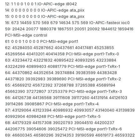
12: 1 1 0 0 1 0 0 1 IO-APIC-edge i8042
14: 0 0 0 0 0 0 0 0 IO-APIC-edge ata_piix
15: 0 0 0 0 0 0 0 0 IO-APIC-edge ata_piix
16: 673 14459 570 569 679 14634 575 569 IO-APIC-fasteoi ioc0
59: 20424 20077 1880378 1867551 20051 20092 1844612 1859416
PCI-MSI-edge control
61: 0 0 0 1 0 0 0 0 PCI-MSI-edge port1
62: 45284050 45287662 40437661 40417481 45253855
45269564 40413201 40414358 PCI-MSI-edge port1-TxRx-0
63: 43234472 43221832 40895422 40893295 43233884
43224299 40899403 40881779 PCI-MSI-edge port1-TxRx-1
64: 44370862 44352654 39374884 39383599 44383428
44371820 39392983 39389690 PCI-MSI-edge port1-TxRx-2
65: 45669212 45672392 37268788 37265388 45689194
45662390 37272807 37253379 PCI-MSI-edge port1-TxRx-3
66: 44126738 44136568 39111608 39117260 44131914 44126103
39114286 39085867 PCI-MSI-edge port1-TxRx-4
67: 43129064 43123394 40986932 40993057 43140040 43139839
40992904 40984248 PCI-MSI-edge port1-TxRx-5
68: 44179329 44157308 39020793 39044510 44200237
44206775 39054606 39025472 PCI-MSI-edge port1-TxRx-6
69: 46600345 46580296 39214353 39190599 46619173 46593322