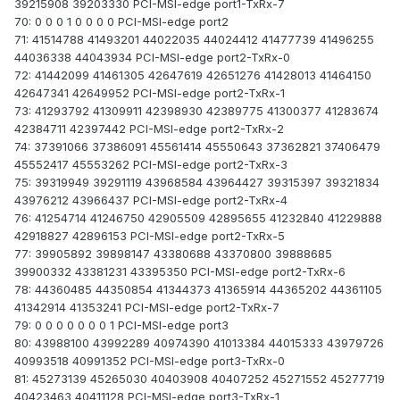
39215908 39203330 PCI-MSI-edge port1-TxRx-7
70: 0 0 0 1 0 0 0 0 PCI-MSI-edge port2
71: 41514788 41493201 44022035 44024412 41477739 41496255
44036338 44043934 PCI-MSI-edge port2-TxRx-0
72: 41442099 41461305 42647619 42651276 41428013 41464150
42647341 42649952 PCI-MSI-edge port2-TxRx-1
73: 41293792 41309911 42398930 42389775 41300377 41283674
42384711 42397442 PCI-MSI-edge port2-TxRx-2
74: 37391066 37386091 45561414 45550643 37362821 37406479
45552417 45553262 PCI-MSI-edge port2-TxRx-3
75: 39319949 39291119 43968584 43964427 39315397 39321834
43976212 43966437 PCI-MSI-edge port2-TxRx-4
76: 41254714 41246750 42905509 42895655 41232840 41229888
42918827 42896153 PCI-MSI-edge port2-TxRx-5
77: 39905892 39898147 43380688 43370800 39888685
39900332 43381231 43395350 PCI-MSI-edge port2-TxRx-6
78: 44360485 44350854 41344373 41365914 44365202 44361105
41342914 41353241 PCI-MSI-edge port2-TxRx-7
79: 0 0 0 0 0 0 0 1 PCI-MSI-edge port3
80: 43988100 43992289 40974390 41013384 44015333 43979726
40993518 40991352 PCI-MSI-edge port3-TxRx-0
81: 45273139 45265030 40403908 40407252 45271552 45277719
40423463 40411128 PCI-MSI-edge port3-TxRx-1