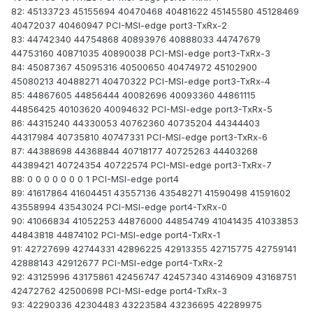
82: 45133723 45155694 40470468 40481622 45145580 45128469
40472037 40460947 PCI-MSI-edge port3-TxRx-2
83: 44742340 44754868 40893976 40888033 44747679
44753160 40871035 40890038 PCI-MSI-edge port3-TxRx-3
84: 45087367 45095316 40500650 40474972 45102900
45080213 40488271 40470322 PCI-MSI-edge port3-TxRx-4
85: 44867605 44856444 40082696 40093360 44861115
44856425 40103620 40094632 PCI-MSI-edge port3-TxRx-5
86: 44315240 44330053 40762360 40735204 44344403
44317984 40735810 40747331 PCI-MSI-edge port3-TxRx-6
87: 44388698 44368844 40718177 40725263 44403268
44389421 40724354 40722574 PCI-MSI-edge port3-TxRx-7
88: 0 0 0 0 0 0 0 1 PCI-MSI-edge port4
89: 41617864 41604451 43557136 43548271 41590498 41591602
43558994 43543024 PCI-MSI-edge port4-TxRx-0
90: 41066834 41052253 44876000 44854749 41041435 41033853
44843818 44874102 PCI-MSI-edge port4-TxRx-1
91: 42727699 42744331 42896225 42913355 42715775 42759141
42888143 42912677 PCI-MSI-edge port4-TxRx-2
92: 43125996 43175861 42456747 42457340 43146909 43168751
42472762 42500698 PCI-MSI-edge port4-TxRx-3
93: 42290336 42304483 43223584 43236695 42289975