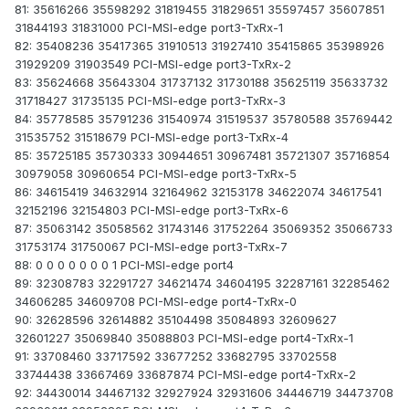
81: 35616266 35598292 31819455 31829651 35597457 35607851
31844193 31831000 PCI-MSI-edge port3-TxRx-1
82: 35408236 35417365 31910513 31927410 35415865 35398926
31929209 31903549 PCI-MSI-edge port3-TxRx-2
83: 35624668 35643304 31737132 31730188 35625119 35633732
31718427 31735135 PCI-MSI-edge port3-TxRx-3
84: 35778585 35791236 31540974 31519537 35780588 35769442
31535752 31518679 PCI-MSI-edge port3-TxRx-4
85: 35725185 35730333 30944651 30967481 35721307 35716854
30979058 30960654 PCI-MSI-edge port3-TxRx-5
86: 34615419 34632914 32164962 32153178 34622074 34617541
32152196 32154803 PCI-MSI-edge port3-TxRx-6
87: 35063142 35058562 31743146 31752264 35069352 35066733
31753174 31750067 PCI-MSI-edge port3-TxRx-7
88: 0 0 0 0 0 0 0 1 PCI-MSI-edge port4
89: 32308783 32291727 34621474 34604195 32287161 32285462
34606285 34609708 PCI-MSI-edge port4-TxRx-0
90: 32628596 32614882 35104498 35084893 32609627
32601227 35069840 35088803 PCI-MSI-edge port4-TxRx-1
91: 33708460 33717592 33677252 33682795 33702558
33744438 33667469 33687874 PCI-MSI-edge port4-TxRx-2
92: 34430014 34467132 32927924 32931606 34446719 34473708