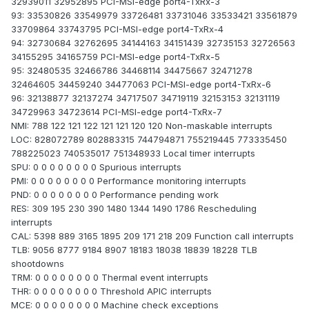
32939011 32952895 PCI-MSI-edge port4-TxRx-3
93: 33530826 33549979 33726481 33731046 33533421 33561879
33709864 33743795 PCI-MSI-edge port4-TxRx-4
94: 32730684 32762695 34144163 34151439 32735153 32726563
34155295 34165759 PCI-MSI-edge port4-TxRx-5
95: 32480535 32466786 34468114 34475667 32471278
32464605 34459240 34477063 PCI-MSI-edge port4-TxRx-6
96: 32138877 32137274 34717507 34719119 32153153 32131119
34729963 34723614 PCI-MSI-edge port4-TxRx-7
NMI: 788 122 121 122 121 121 120 120 Non-maskable interrupts
LOC: 828072789 802883315 744794871 755219445 773335450
788225023 740535017 751348933 Local timer interrupts
SPU: 0 0 0 0 0 0 0 0 Spurious interrupts
PMI: 0 0 0 0 0 0 0 0 Performance monitoring interrupts
PND: 0 0 0 0 0 0 0 0 Performance pending work
RES: 309 195 230 390 1480 1344 1490 1786 Rescheduling
interrupts
CAL: 5398 889 3165 1895 209 171 218 209 Function call interrupts
TLB: 9056 8777 9184 8907 18183 18038 18839 18228 TLB
shootdowns
TRM: 0 0 0 0 0 0 0 0 Thermal event interrupts
THR: 0 0 0 0 0 0 0 0 Threshold APIC interrupts
MCE: 0 0 0 0 0 0 0 0 Machine check exceptions