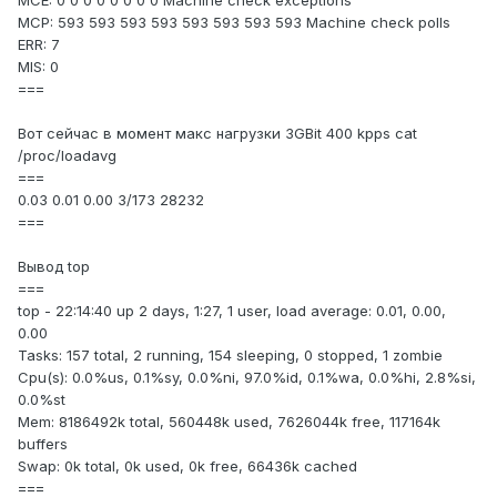
MCE: 0 0 0 0 0 0 0 0 Machine check exceptions
MCP: 593 593 593 593 593 593 593 593 Machine check polls
ERR: 7
MIS: 0
===
Вот сейчас в момент макс нагрузки 3GBit 400 kpps cat
/proc/loadavg
===
0.03 0.01 0.00 3/173 28232
===
Вывод top
===
top - 22:14:40 up 2 days, 1:27, 1 user, load average: 0.01, 0.00,
0.00
Tasks: 157 total, 2 running, 154 sleeping, 0 stopped, 1 zombie
Cpu(s): 0.0%us, 0.1%sy, 0.0%ni, 97.0%id, 0.1%wa, 0.0%hi, 2.8%si,
0.0%st
Mem: 8186492k total, 560448k used, 7626044k free, 117164k
buffers
Swap: 0k total, 0k used, 0k free, 66436k cached
===