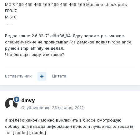
MCP: 469 469 469 469 469 469 469 469 Machine check polls
ERR: 7
MIS: 0
===
Ведро такое 2.6.32-71.el6.x86_64. Ядру параметры никакие
специфические не прописывал. Из демонов поднят irqbalance,
ручной smp_affinity не делал.
Что бы еще покрутить такое?
Вставить ник
Цитата
dmvy
Опубликовано
25 января, 2012
а железо какое? можно выключить в биосе смотрющую
собаку. для вывода информации консоли лучше использовать
тэг [ code ] [ /code ]