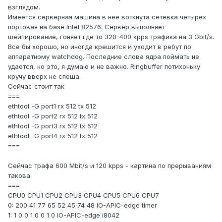
взглядом.
Имеется серверная машина в нее воткнута сетевка четырех
портовая на базе Intel 82576. Сервер выполняет
шейпирование, гоняет где то 320-400 kpps трафика на 3 Gbit/s.
Все бы хорошо, но иногда крешится и уходит в ребут по
аппаратному watchdog. Последние слова ядра поймать не
удается, но это, я думаю и не важно. Ringbuffer потихоньку
кручу вверх не спеша.
Сейчас стоит так
===
ethtool -G port1 rx 512 tx 512
ethtool -G port2 rx 512 tx 512
ethtool -G port3 rx 512 tx 512
ethtool -G port4 rx 512 tx 512
===
Сейчас трафа 600 Mbit/s и 120 kpps - картина по прерываниям
такова
===
CPU0 CPU1 CPU2 CPU3 CPU4 CPU5 CPU6 CPU7
0: 200 41 77 65 52 45 74 48 IO-APIC-edge timer
1: 1 0 0 1 0 0 1 0 IO-APIC-edge i8042