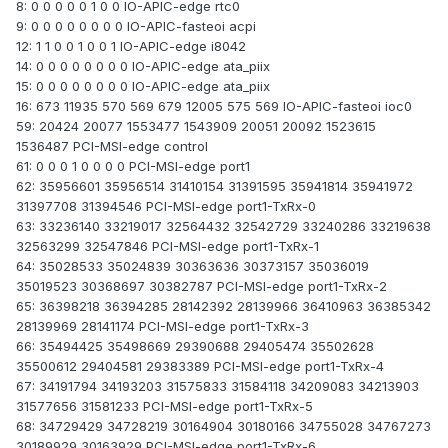
8: 0 0 0 0 0 1 0 0 IO-APIC-edge rtc0
9: 0 0 0 0 0 0 0 0 IO-APIC-fasteoi acpi
12: 1 1 0 0 1 0 0 1 IO-APIC-edge i8042
14: 0 0 0 0 0 0 0 0 IO-APIC-edge ata_piix
15: 0 0 0 0 0 0 0 0 IO-APIC-edge ata_piix
16: 673 11935 570 569 679 12005 575 569 IO-APIC-fasteoi ioc0
59: 20424 20077 1553477 1543909 20051 20092 1523615
1536487 PCI-MSI-edge control
61: 0 0 0 1 0 0 0 0 PCI-MSI-edge port1
62: 35956601 35956514 31410154 31391595 35941814 35941972
31397708 31394546 PCI-MSI-edge port1-TxRx-0
63: 33236140 33219017 32564432 32542729 33240286 33219638
32563299 32547846 PCI-MSI-edge port1-TxRx-1
64: 35028533 35024839 30363636 30373157 35036019
35019523 30368697 30382787 PCI-MSI-edge port1-TxRx-2
65: 36398218 36394285 28142392 28139966 36410963 36385342
28139969 28141174 PCI-MSI-edge port1-TxRx-3
66: 35494425 35498669 29390688 29405474 35502628
35500612 29404581 29383389 PCI-MSI-edge port1-TxRx-4
67: 34191794 34193203 31575833 31584118 34209083 34213903
31577656 31581233 PCI-MSI-edge port1-TxRx-5
68: 34729429 34728219 30164904 30180166 34755028 34767273
30189929 30163929 PCI-MSI-edge port1-TxRx-6