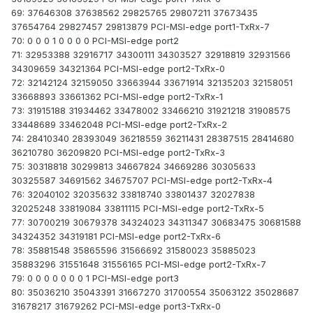
69: 37646308 37638562 29825765 29807211 37673435
37654764 29827457 29813879 PCI-MSI-edge port1-TxRx-7
70: 0 0 0 1 0 0 0 0 PCI-MSI-edge port2
71: 32953388 32916717 34300111 34303527 32918819 32931566
34309659 34321364 PCI-MSI-edge port2-TxRx-0
72: 32142124 32159050 33663944 33671914 32135203 32158051
33668893 33661362 PCI-MSI-edge port2-TxRx-1
73: 31915188 31934462 33478002 33466210 31921218 31908575
33448689 33462048 PCI-MSI-edge port2-TxRx-2
74: 28410340 28393049 36218559 36211431 28387515 28414680
36210780 36209820 PCI-MSI-edge port2-TxRx-3
75: 30318818 30299813 34667824 34669286 30305633
30325587 34691562 34675707 PCI-MSI-edge port2-TxRx-4
76: 32040102 32035632 33818740 33801437 32027838
32025248 33819084 33811115 PCI-MSI-edge port2-TxRx-5
77: 30700219 30679378 34324023 34311347 30683475 30681588
34324352 34319181 PCI-MSI-edge port2-TxRx-6
78: 35881548 35865596 31566692 31580023 35885023
35883296 31551648 31556165 PCI-MSI-edge port2-TxRx-7
79: 0 0 0 0 0 0 0 1 PCI-MSI-edge port3
80: 35036210 35043391 31667270 31700554 35063122 35028687
31678217 31679262 PCI-MSI-edge port3-TxRx-0