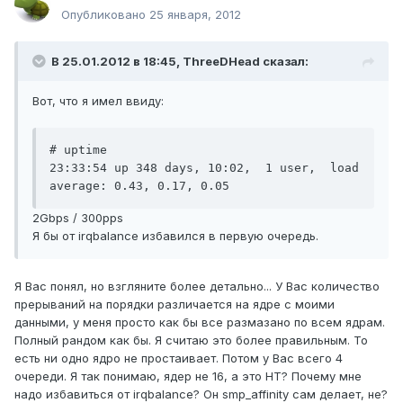
Опубликовано
25 января, 2012
В 25.01.2012 в 18:45, ThreeDHead сказал:
Вот, что я имел ввиду:
# uptime

23:33:54 up 348 days, 10:02,  1 user,  load 
2Gbps / 300pps
Я бы от irqbalance избавился в первую очередь.
Я Вас понял, но взгляните более детально... У Вас количество
прерываний на порядки различается на ядре с моими
данными, у меня просто как бы все размазано по всем ядрам.
Полный рандом как бы. Я считаю это более правильным. То
есть ни одно ядро не простаивает. Потом у Вас всего 4
очереди. Я так понимаю, ядер не 16, а это HT? Почему мне
надо избавиться от irqbalance? Он smp_affinity сам делает, не?