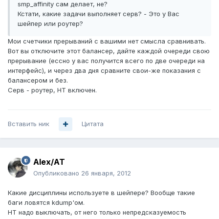
smp_affinity сам делает, не?
Кстати, какие задачи выполняет серв? - Это у Вас
шейпер или роутер?
Мои счетчики прерываний с вашими нет смысла сравнивать.
Вот вы отключите этот балансер, дайте каждой очереди свою
прерывание (ессно у вас получится всего по две очереди на
интерфейс), и через два дня сравните свои-же показания с
балансером и без.
Серв - роутер, HT включен.
Вставить ник
Цитата
Alex/AT
Опубликовано
26 января, 2012
Какие дисциплины используете в шейпере? Вообще такие
баги ловятся kdump'ом.
HT надо выключать, от него только непредсказуемость