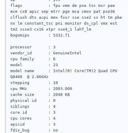
flags           : fpu vme de pse tsc msr pae 
mce cx8 apic sep mtrr pge mca cmov pat pse36 
clflush dts acpi mmx fxsr sse sse2 ss ht tm pbe 
nx lm constant_tsc pni monitor ds_cpl vmx est 
tm2 ssse3 cx16 xtpr sse4_1 lahf_lm

bogomips        : 5332.71

processor       : 3

vendor_id       : GenuineIntel

cpu family      : 6

model           : 23

model name      : Intel(R) Core(TM)2 Quad CPU    
Q8400  @ 2.66GHz

stepping        : 10

cpu MHz         : 2003.000

cache size      : 2048 KB

physical id     : 0

siblings        : 4

core id         : 3

cpu cores       : 4

apicid          : 3

fdiv_bug        : no
