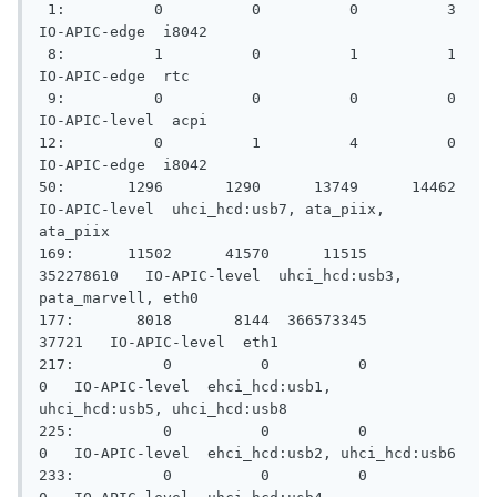
 1:          0          0          0          3    
IO-APIC-edge  i8042

 8:          1          0          1          1    
IO-APIC-edge  rtc

 9:          0          0          0          0   
IO-APIC-level  acpi

12:          0          1          4          0    
IO-APIC-edge  i8042

50:       1296       1290      13749      14462   
IO-APIC-level  uhci_hcd:usb7, ata_piix, 
ata_piix

169:      11502      41570      11515  
352278610   IO-APIC-level  uhci_hcd:usb3, 
pata_marvell, eth0

177:       8018       8144  366573345      
37721   IO-APIC-level  eth1

217:          0          0          0          
0   IO-APIC-level  ehci_hcd:usb1, 
uhci_hcd:usb5, uhci_hcd:usb8

225:          0          0          0          
0   IO-APIC-level  ehci_hcd:usb2, uhci_hcd:usb6

233:          0          0          0          