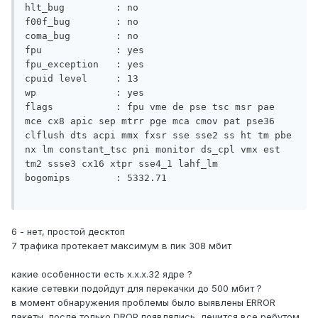
hlt_bug         : no

f00f_bug        : no

coma_bug        : no

fpu             : yes

fpu_exception   : yes

cpuid level     : 13

wp              : yes

flags           : fpu vme de pse tsc msr pae 
mce cx8 apic sep mtrr pge mca cmov pat pse36 
clflush dts acpi mmx fxsr sse sse2 ss ht tm pbe 
nx lm constant_tsc pni monitor ds_cpl vmx est 
tm2 ssse3 cx16 xtpr sse4_1 lahf_lm

bogomips        : 5332.71

6 - нет, простой десктоп
7 трафика протекает максимум в пик 308 мбит
какие особенности есть х.х.х.32 ядре ?
какие сетевки подойдут для перекачки до 500 мбит ?
в момент обнаружения проблемы было выявлены ERROR
пакеты, после только DROP появлялись, лечится все ребутом