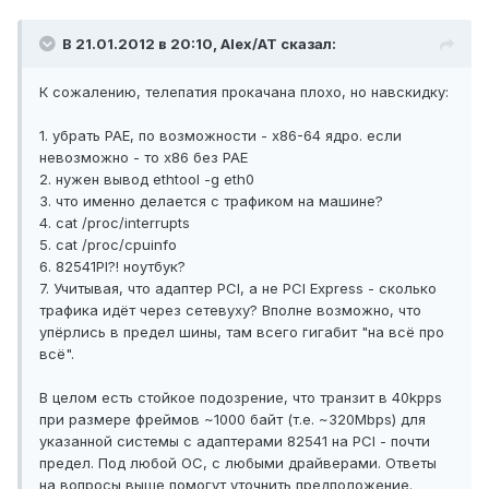
В 21.01.2012 в 20:10, Alex/AT сказал:
К сожалению, телепатия прокачана плохо, но навскидку:
1. убрать PAE, по возможности - x86-64 ядро. если
невозможно - то x86 без PAE
2. нужен вывод ethtool -g eth0
3. что именно делается с трафиком на машине?
4. cat /proc/interrupts
5. cat /proc/cpuinfo
6. 82541PI?! ноутбук?
7. Учитывая, что адаптер PCI, а не PCI Express - сколько
трафика идёт через сетевуху? Вполне возможно, что
упёрлись в предел шины, там всего гигабит "на всё про
всё".
В целом есть стойкое подозрение, что транзит в 40kpps
при размере фреймов ~1000 байт (т.е. ~320Mbps) для
указанной системы с адаптерами 82541 на PCI - почти
предел. Под любой ОС, с любыми драйверами. Ответы
на вопросы выше помогут уточнить предположение.