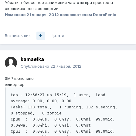
Убрать в биосе все занижения частоты при простое и
экономию электроэнергии.
Изменено
21 января, 2012
пользователем DobroFenix
Вставить ник
Цитата
kamae1ka
Опубликовано
22 января, 2012
SMP включено
вывод top
top - 12:56:27 up 15:19,  1 user,  load 
average: 0.00, 0.00, 0.00

Tasks: 133 total,   1 running, 132 sleeping,   
0 stopped,   0 zombie

Cpu0  :  0.0%us,  0.0%sy,  0.0%ni, 99.9%id,  
0.0%wa,  0.0%hi,  0.0%si,  0.0%st

Cpu1  :  0.0%us,  0.0%sy,  0.0%ni, 99.9%id,  