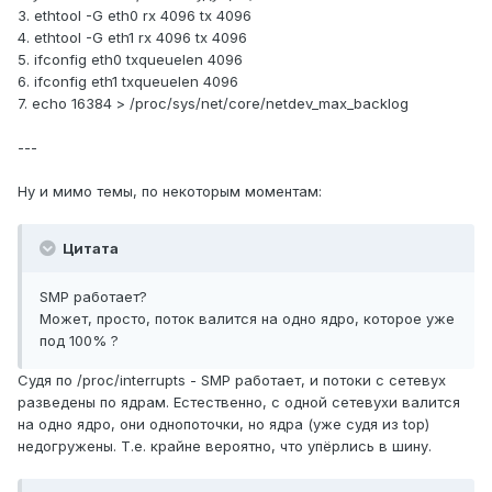
3. ethtool -G eth0 rx 4096 tx 4096
4. ethtool -G eth1 rx 4096 tx 4096
5. ifconfig eth0 txqueuelen 4096
6. ifconfig eth1 txqueuelen 4096
7. echo 16384 > /proc/sys/net/core/netdev_max_backlog
---
Ну и мимо темы, по некоторым моментам:
Цитата
SMP работает?
Может, просто, поток валится на одно ядро, которое уже
под 100% ?
Судя по /proc/interrupts - SMP работает, и потоки с сетевух
разведены по ядрам. Естественно, с одной сетевухи валится
на одно ядро, они однопоточки, но ядра (уже судя из top)
недогружены. Т.е. крайне вероятно, что упёрлись в шину.