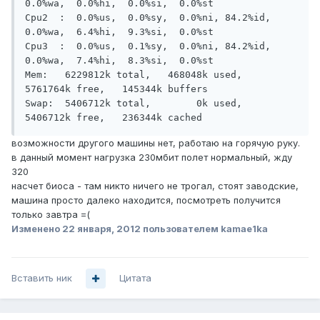
0.0%wa,  0.0%hi,  0.0%si,  0.0%st

Cpu2  :  0.0%us,  0.0%sy,  0.0%ni, 84.2%id,  
0.0%wa,  6.4%hi,  9.3%si,  0.0%st

Cpu3  :  0.0%us,  0.1%sy,  0.0%ni, 84.2%id,  
0.0%wa,  7.4%hi,  8.3%si,  0.0%st

Mem:   6229812k total,   468048k used,  
5761764k free,   145344k buffers

Swap:  5406712k total,        0k used,  
возможности другого машины нет, работаю на горячую руку.
в данный момент нагрузка 230мбит полет нормальный, жду
320
насчет биоса - там никто ничего не трогал, стоят заводские,
машина просто далеко находится, посмотреть получится
только завтра =(
Изменено
22 января, 2012
пользователем kamae1ka
Вставить ник
Цитата