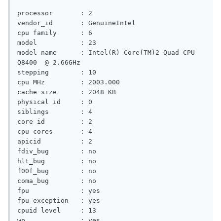
processor       : 2

vendor_id       : GenuineIntel

cpu family      : 6

model           : 23

model name      : Intel(R) Core(TM)2 Quad CPU    
Q8400  @ 2.66GHz

stepping        : 10

cpu MHz         : 2003.000

cache size      : 2048 KB

physical id     : 0

siblings        : 4

core id         : 2

cpu cores       : 4

apicid          : 2

fdiv_bug        : no

hlt_bug         : no

f00f_bug        : no

coma_bug        : no

fpu             : yes

fpu_exception   : yes

cpuid level     : 13

wp              : yes
