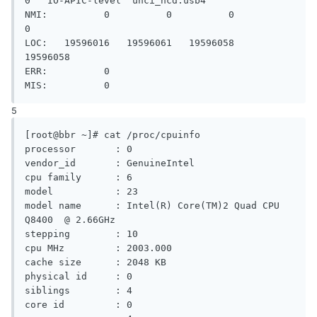
0   IO-APIC-level  uhci_hcd:usb4

NMI:          0          0          0          
0

LOC:   19596016   19596061   19596058   
19596058

ERR:          0

5
[root@bbr ~]# cat /proc/cpuinfo

processor       : 0

vendor_id       : GenuineIntel

cpu family      : 6

model           : 23

model name      : Intel(R) Core(TM)2 Quad CPU    
Q8400  @ 2.66GHz

stepping        : 10

cpu MHz         : 2003.000

cache size      : 2048 KB

physical id     : 0

siblings        : 4

core id         : 0
