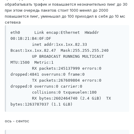
обрабатывать трафик и повышается незначительно пинг до 30
при этом очередь пакетов стоит 1000 менял до 2000
повышается пинг, уменьшал до 100 приходил в себя до 10 мс
сетевка
eth0      Link encap:Ethernet  HWaddr 
00:1B:21:B4:0F:DF

         inet addr:1xx.1xx.82.33  
Bcast:1xx.1xx.82.47  Mask:255.255.255.240

         UP BROADCAST RUNNING MULTICAST  
MTU:1500  Metric:1

         RX packets:245137999 errors:0 
dropped:4841 overruns:0 frame:0

         TX packets:267609804 errors:0 
dropped:0 overruns:0 carrier:0

         collisions:0 txqueuelen:100

         RX bytes:2602464740 (2.4 GiB)  TX 
ось - сентос