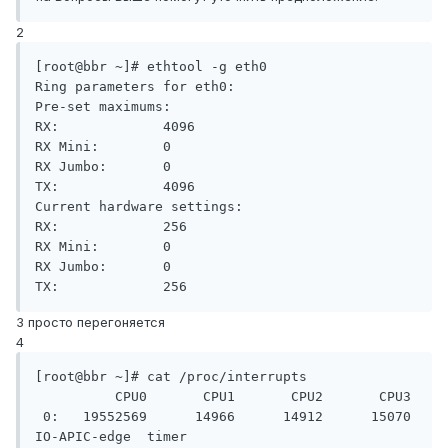
2
[root@bbr ~]# ethtool -g eth0

Ring parameters for eth0:

Pre-set maximums:

RX:             4096

RX Mini:        0

RX Jumbo:       0

TX:             4096

Current hardware settings:

RX:             256

RX Mini:        0

RX Jumbo:       0

TX:             256
3 просто перегоняется
4
[root@bbr ~]# cat /proc/interrupts

          CPU0       CPU1       CPU2       CPU3

 0:   19552569      14966      14912      15070    
IO-APIC-edge  timer
