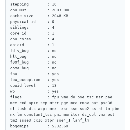
stepping        : 10

cpu MHz         : 2003.000

cache size      : 2048 KB

physical id     : 0

siblings        : 4

core id         : 1

cpu cores       : 4

apicid          : 1

fdiv_bug        : no

hlt_bug         : no

f00f_bug        : no

coma_bug        : no

fpu             : yes

fpu_exception   : yes

cpuid level     : 13

wp              : yes

flags           : fpu vme de pse tsc msr pae 
mce cx8 apic sep mtrr pge mca cmov pat pse36 
clflush dts acpi mmx fxsr sse sse2 ss ht tm pbe 
nx lm constant_tsc pni monitor ds_cpl vmx est 
tm2 ssse3 cx16 xtpr sse4_1 lahf_lm

bogomips        : 5332.69
