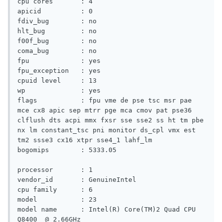
cpu cores       : 4

apicid          : 0

fdiv_bug        : no

hlt_bug         : no

f00f_bug        : no

coma_bug        : no

fpu             : yes

fpu_exception   : yes

cpuid level     : 13

wp              : yes

flags           : fpu vme de pse tsc msr pae 
mce cx8 apic sep mtrr pge mca cmov pat pse36 
clflush dts acpi mmx fxsr sse sse2 ss ht tm pbe 
nx lm constant_tsc pni monitor ds_cpl vmx est 
tm2 ssse3 cx16 xtpr sse4_1 lahf_lm

bogomips        : 5333.05

processor       : 1

vendor_id       : GenuineIntel

cpu family      : 6

model           : 23

model name      : Intel(R) Core(TM)2 Quad CPU    
Q8400  @ 2.66GHz
