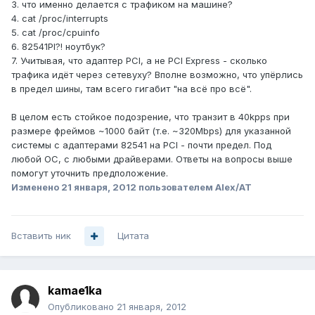
3. что именно делается с трафиком на машине?
4. cat /proc/interrupts
5. cat /proc/cpuinfo
6. 82541PI?! ноутбук?
7. Учитывая, что адаптер PCI, а не PCI Express - сколько
трафика идёт через сетевуху? Вполне возможно, что упёрлись
в предел шины, там всего гигабит "на всё про всё".
В целом есть стойкое подозрение, что транзит в 40kpps при
размере фреймов ~1000 байт (т.е. ~320Mbps) для указанной
системы с адаптерами 82541 на PCI - почти предел. Под
любой ОС, с любыми драйверами. Ответы на вопросы выше
помогут уточнить предположение.
Изменено
21 января, 2012
пользователем Alex/AT
Вставить ник
Цитата
kamae1ka
Опубликовано
21 января, 2012