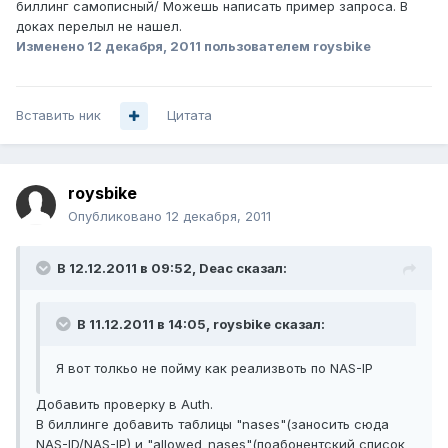
биллинг самописный/ Можешь написать пример запроса. В
доках перелыл не нашел.
Изменено
12 декабря, 2011
пользователем roysbike
Вставить ник
Цитата
roysbike
Опубликовано
12 декабря, 2011
В 12.12.2011 в 09:52, Deac сказал:
В 11.12.2011 в 14:05, roysbike сказал:
Я вот толкьо не пойму как реализвоть по NAS-IP
Добавить проверку в Auth.
В биллинге добавить таблицы "nases"(заносить сюда
NAS-ID/NAS-IP) и "allowed_nases"(поабонентский список