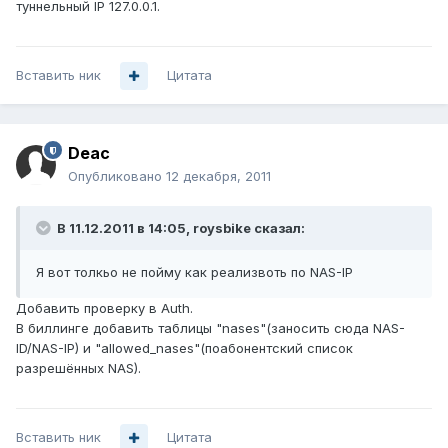
туннельный IP 127.0.0.1.
Вставить ник
Цитата
Deac
Опубликовано
12 декабря, 2011
В 11.12.2011 в 14:05, roysbike сказал:
Я вот толкьо не пойму как реализвоть по NAS-IP
Добавить проверку в Auth.
В биллинге добавить таблицы "nases"(заносить сюда NAS-
ID/NAS-IP) и "allowed_nases"(поабонентский список
разрешённых NAS).
Вставить ник
Цитата