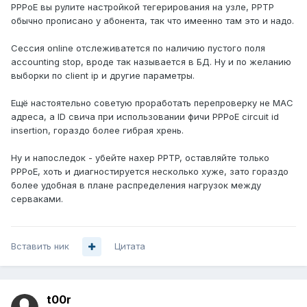
PPPoE вы рулите настройкой тегерирования на узле, PPTP
обычно прописано у абонента, так что имеенно там это и надо.
Сессия online отслеживатется по наличию пустого поля
accounting stop, вроде так называется в БД. Ну и по желанию
выборки по client ip и другие параметры.
Ещё настоятельно советую проработать перепроверку не MAC
адреса, а ID свича при использовании фичи PPPoE circuit id
insertion, гораздо более гибрая хрень.
Ну и напоследок - убейте нахер PPTP, оставляйте только
PPPoE, хоть и диагностируется несколько хуже, зато гораздо
более удобная в плане распределения нагрузок между
серваками.
Вставить ник
Цитата
t00r