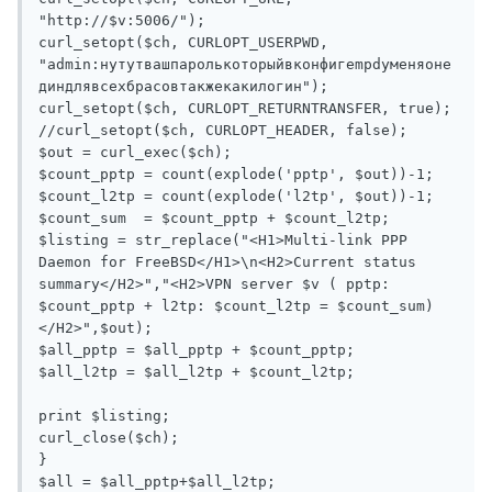
"http://$v:5006/");

curl_setopt($ch, CURLOPT_USERPWD, 
"admin:нутутвашпаролькоторыйвконфигеmpdуменяоне
диндлявсехбрасовтакжекакилогин");

curl_setopt($ch, CURLOPT_RETURNTRANSFER, true);

//curl_setopt($ch, CURLOPT_HEADER, false);

$out = curl_exec($ch);

$count_pptp = count(explode('pptp', $out))-1;

$count_l2tp = count(explode('l2tp', $out))-1;

$count_sum  = $count_pptp + $count_l2tp;

$listing = str_replace("<H1>Multi-link PPP 
Daemon for FreeBSD</H1>\n<H2>Current status 
summary</H2>","<H2>VPN server $v ( pptp: 
$count_pptp + l2tp: $count_l2tp = $count_sum)
</H2>",$out);

$all_pptp = $all_pptp + $count_pptp;

$all_l2tp = $all_l2tp + $count_l2tp;

print $listing;

curl_close($ch);

}

$all = $all_pptp+$all_l2tp;
