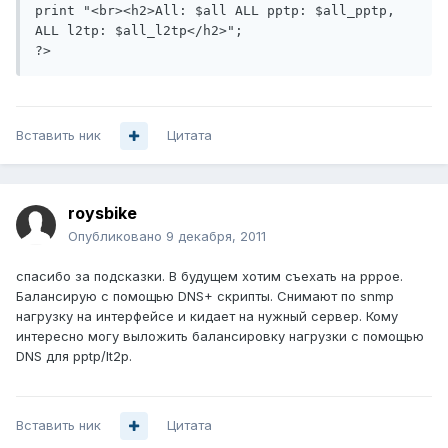
print "<br><h2>All: $all ALL pptp: $all_pptp, 
ALL l2tp: $all_l2tp</h2>";

Вставить ник
Цитата
roysbike
Опубликовано
9 декабря, 2011
спасибо за подсказки. В будущем хотим съехать на pppoe.
Балансирую с помощью DNS+ скрипты. Снимают по snmp
нагрузку на интерфейсе и кидает на нужный сервер. Кому
интересно могу выложить балансировку нагрузки с помощью
DNS для pptp/lt2p.
Вставить ник
Цитата