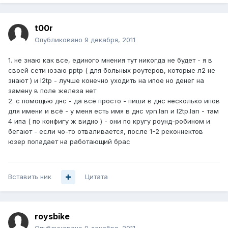
t00r
Опубликовано
9 декабря, 2011
1. не знаю как все, единого мнения тут никогда не будет - я в
своей сети юзаю pptp ( для больных роутеров, которые л2 не
знают ) и l2tp - лучше конечно уходить на ипое но денег на
замену в поле железа нет
2. с помощью днс - да всё просто - пиши в днс несколько ипов
для имени и всё - у меня есть имя в днс vpn.lan и l2tp.lan - там
4 ипа ( по конфигу ж видно ) - они по кругу роунд-робином и
бегают - если чо-то отваливается, после 1-2 реконнектов
юзер попадает на работающий брас
Вставить ник
Цитата
roysbike