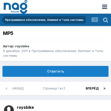
Программное обеспечение, биллинг и *unix системы
MP5
Автор:
roysbike
9 декабря, 2011
в
Программное обеспечение, биллинг и *unix
системы
Ответить
НАЗАД
Страница 1 из 2
ВПЕРЁД
roysbike