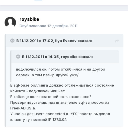
roysbike
Опубликовано
12 декабря, 2011
В 11.12.2011 в 17:02, Ilya Evseev сказал:
В 11.12.2011 в 14:05, roysbike сказал:
подключился он, потом отклбчился и на другой
сервак, а там nas-ip другой уже/
В sql-базе биллинга должно отслеживаться состояние
клиента - подключен или нет.
В таблице пользователей есть такое поле?
Проверять/устанавливать значение sql-запросом из
FreeRADIUS'а.
У нас он для users.connected = 'YES' просто выдавал
клиенту туннельный IP 127.0.0.1.