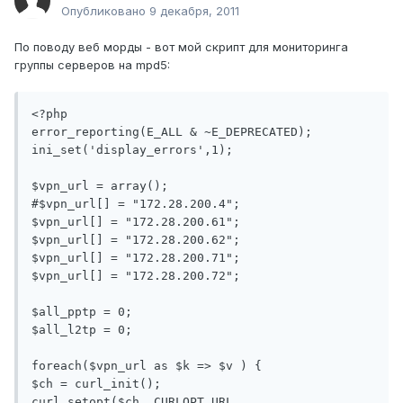
Опубликовано
9 декабря, 2011
По поводу веб морды - вот мой скрипт для мониторинга
группы серверов на mpd5:
<?php

error_reporting(E_ALL & ~E_DEPRECATED);

ini_set('display_errors',1);

$vpn_url = array();

#$vpn_url[] = "172.28.200.4";

$vpn_url[] = "172.28.200.61";

$vpn_url[] = "172.28.200.62";

$vpn_url[] = "172.28.200.71";

$vpn_url[] = "172.28.200.72";

$all_pptp = 0;

$all_l2tp = 0;

foreach($vpn_url as $k => $v ) {

$ch = curl_init();

curl_setopt($ch, CURLOPT_URL, 