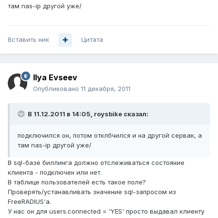
там nas-ip другой уже/
Вставить ник
Цитата
Ilya Evseev
Опубликовано
11 декабря, 2011
В 11.12.2011 в 14:05, roysbike сказал:
подключился он, потом отклбчился и на другой сервак, а
там nas-ip другой уже/
В sql-базе биллинга должно отслеживаться состояние
клиента - подключен или нет.
В таблице пользователей есть такое поле?
Проверять/устанавливать значение sql-запросом из
FreeRADIUS'а.
У нас он для users.connected = 'YES' просто выдавал клиенту