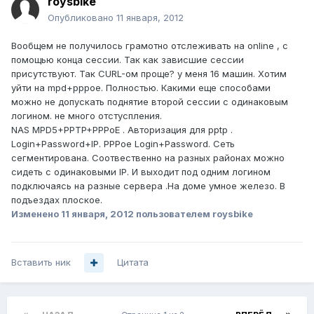
roysbike
Опубликовано
11 января, 2012
Вообщем не получилось грамотно отслеживать на online , с
помощью конца сессии. Так как зависшие сессии
присутствуют. Так CURL-ом проще? у меня 16 машин. Хотим
уйти на mpd+pppoe. Полностью. Какими еще способами
можно не допускать поднятие второй сессии с одинаковым
логином. не много отстуспления.
NAS MPD5+PPTP+PPPoE . Авторизация для pptp .
Login+Password+IP. PPPoe Login+Password. Сеть
сегментирована. Соотвественно на разных районах можно
сидеть с одинаковыми IP. И выходит под одним логином
подключаясь на разные сервера .На доме умное железо. В
подъездах плоское.
Изменено
11 января, 2012
пользователем roysbike
Вставить ник
Цитата