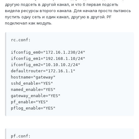
другую подсеть в другой канал, и что б первая подсеть
видела ресурсы второго канала. Для начала просто пытаюсь
пустить одну сеть и один канал, другую в другой. PF
подключал как модуль.
rc.conf:

ifconfig_em0="172.16.1.230/24"

ifconfig_em1="192.168.1.10/24"

ifconfig_em2="10.10.10.2/24"

defaultrouter="172.16.1.1"

hostname="gateway"

sshd_enable="YES"

named_enable="YES"

gateway_enable="YES"

pf_enable="YES"

pflog_enable="YES"
pf.conf:
