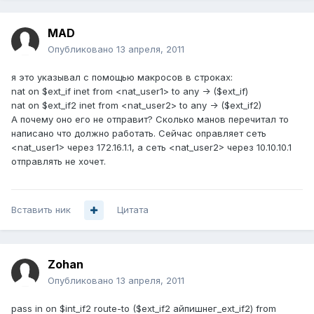
MAD
Опубликовано
13 апреля, 2011
я это указывал с помощью макросов в строках:
nat on $ext_if inet from <nat_user1> to any -> ($ext_if)
nat on $ext_if2 inet from <nat_user2> to any -> ($ext_if2)
А почему оно его не отправит? Сколько манов перечитал то
написано что должно работать. Сейчас оправляет сеть
<nat_user1> через 172.16.1.1, а сеть <nat_user2> через 10.10.10.1
отправлять не хочет.
Вставить ник
Цитата
Zohan
Опубликовано
13 апреля, 2011
pass in on $int_if2 route-to ($ext_if2 айпишнег_ext_if2) from