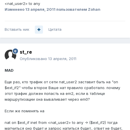
<nat_user2> to any
Изменено
13 апреля, 2011
пользователем Zohan
Вставить ник
Цитата
st_re
Опубликовано
13 апреля, 2011
MAD
Еще раз, кто трафик от сети nat_user2 заставит быть на "on
$ext_if2" чтобы второе Ваше нат правило сработало. почему
этот трафик должен попасть на em2, если в таблице
маршрутизации она вываливает через em0?
Если же поменять на
nat on $ext_if inet from <nat_user2> to any -> ($ext_if2) тогда
матчиться оно будет и запрос натиться будет.. ответ не будет,