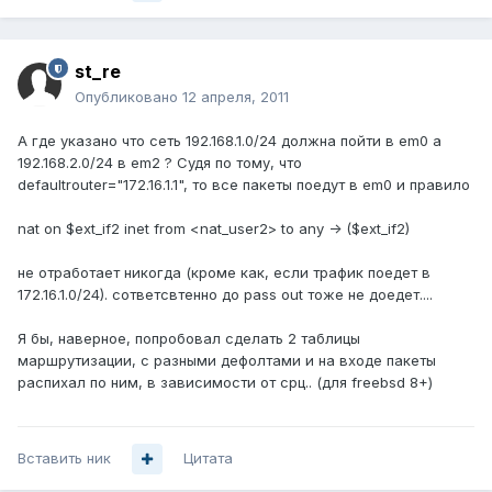
st_re
Опубликовано
12 апреля, 2011
А где указано что сеть 192.168.1.0/24 должна пойти в em0 а
192.168.2.0/24 в em2 ? Судя по тому, что
defaultrouter="172.16.1.1", то все пакеты поедут в em0 и правило
nat on $ext_if2 inet from <nat_user2> to any -> ($ext_if2)
не отработает никогда (кроме как, если трафик поедет в
172.16.1.0/24). сответсвтенно до pass out тоже не доедет....
Я бы, наверное, попробовал сделать 2 таблицы
маршрутизации, с разными дефолтами и на входе пакеты
распихал по ним, в зависимости от срц.. (для freebsd 8+)
Вставить ник
Цитата