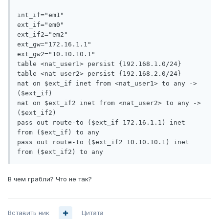
int_if="em1"

ext_if="em0"

ext_if2="em2"

ext_gw="172.16.1.1"

ext_gw2="10.10.10.1"

table <nat_user1> persist {192.168.1.0/24}

table <nat_user2> persist {192.168.2.0/24}

nat on $ext_if inet from <nat_user1> to any -> 
($ext_if)

nat on $ext_if2 inet from <nat_user2> to any -> 
($ext_if2)

pass out route-to ($ext_if 172.16.1.1) inet 
from ($ext_if) to any

pass out route-to ($ext_if2 10.10.10.1) inet 
В чем грабли? Что не так?
Вставить ник
Цитата