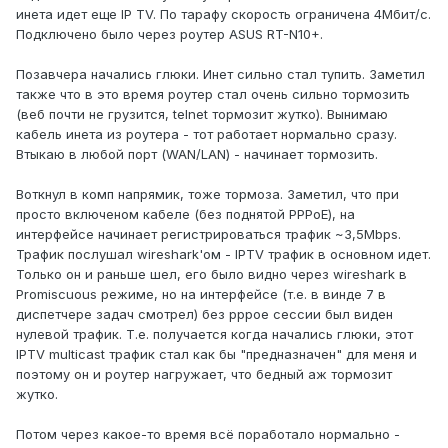
инета идет еще IP TV. По тарафу скорость ограничена 4Мбит/с.
Подключено было через роутер ASUS RT-N10+.
Позавчера начались глюки. Инет сильно стал тупить. Заметил
также что в это время роутер стал очень сильно тормозить
(веб почти не грузится, telnet тормозит жутко). Вынимаю
кабель инета из роутера - тот работает нормально сразу.
Втыкаю в любой порт (WAN/LAN) - начинает тормозить.
Воткнул в комп напрямик, тоже тормоза. Заметил, что при
просто включеном кабеле (без поднятой PPPoE), на
интерфейсе начинает регистрироваться трафик ~3,5Mbps.
Трафик послушал wireshark'ом - IPTV трафик в основном идет.
Только он и раньше шел, его было видно через wireshark в
Promiscuous режиме, но на интерфейсе (т.е. в винде 7 в
диспетчере задач смотрел) без pppoe сессии был виден
нулевой трафик. Т.е. получается когда начались глюки, этот
IPTV multicast трафик стал как бы "предназначен" для меня и
поэтому он и роутер нагружает, что бедный аж тормозит
жутко.
Потом через какое-то время всё поработало нормально -