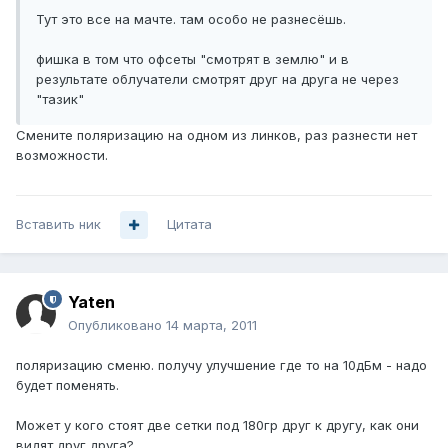
Тут это все на мачте. там особо не разнесёшь.
фишка в том что офсеты "смотрят в землю" и в
результате облучатели смотрят друг на друга не через
"тазик"
Смените поляризацию на одном из линков, раз разнести нет
возможности.
Вставить ник
Цитата
Yaten
Опубликовано
14 марта, 2011
поляризацию сменю. получу улучшение где то на 10дБм - надо
будет поменять.
Может у кого стоят две сетки под 180гр друг к другу, как они
видят друг друга?