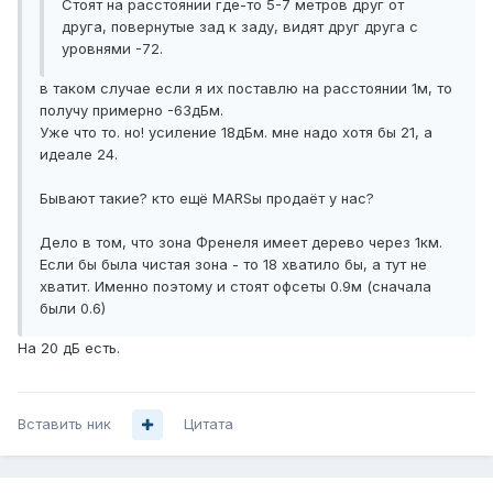
Стоят на расстоянии где-то 5-7 метров друг от
друга, повернутые зад к заду, видят друг друга с
уровнями -72.
в таком случае если я их поставлю на расстоянии 1м, то
получу примерно -63дБм.
Уже что то. но! усиление 18дБм. мне надо хотя бы 21, а
идеале 24.
Бывают такие? кто ещё MARSы продаёт у нас?
Дело в том, что зона Френеля имеет дерево через 1км.
Если бы была чистая зона - то 18 хватило бы, а тут не
хватит. Именно поэтому и стоят офсеты 0.9м (сначала
были 0.6)
На 20 дБ есть.
Вставить ник
Цитата