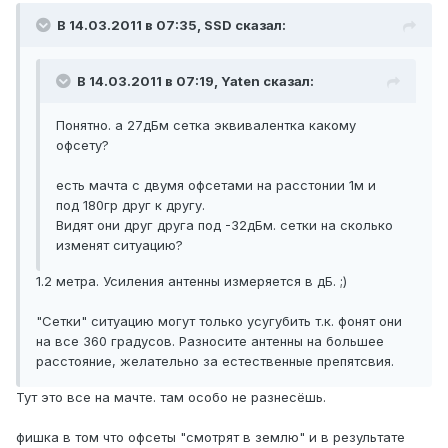
В 14.03.2011 в 07:35, SSD сказал:
В 14.03.2011 в 07:19, Yaten сказал:
Понятно. а 27дБм сетка эквивалентка какому
офсету?
есть мачта с двумя офсетами на расстонии 1м и
под 180гр друг к другу.
Видят они друг друга под -32дБм. сетки на сколько
изменят ситуацию?
1.2 метра. Усиления антенны измеряется в дБ. ;)
"Сетки" ситуацию могут только усугубить т.к. фонят они
на все 360 градусов. Разносите антенны на большее
расстояние, желательно за естественные препятсвия.
Тут это все на мачте. там особо не разнесёшь.
фишка в том что офсеты "смотрят в землю" и в результате