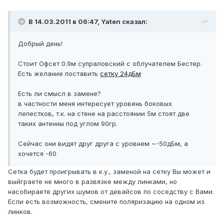
В 14.03.2011 в 06:47, Yaten сказал:
Добрый день!
Стоит Офсет 0.9м супраловский с облучателем Бестер.
Есть желание поставить
сетку 24дБм
Есть ли смысл в замене?
в частности меня интересует уровень боковых
лепестков, т.к. на стене на расстоянии 5м стоят две
таких антенны под углом 90гр.
Сейчас они видят друг друга с уровнем ~-50дБм, а
хочется -60
Сетка будет проигрывать в к.у., заменой на сетку Вы может и
выйграете не много в развязке между линками, но
насобираете других шумов от девайсов по соседству с Вами.
Если есть возможность, смените поляризацию на одном из
линков.