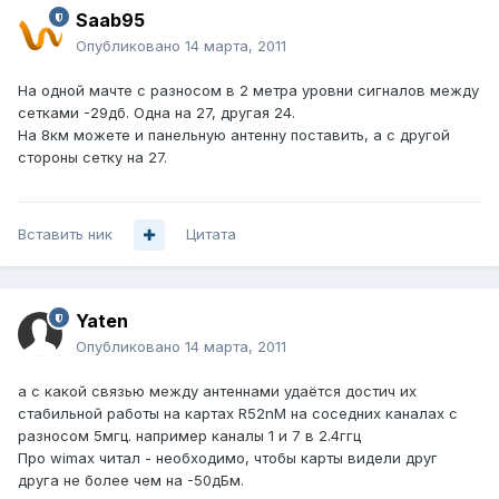
Saab95
Опубликовано
14 марта, 2011
На одной мачте с разносом в 2 метра уровни сигналов между
сетками -29дб. Одна на 27, другая 24.
На 8км можете и панельную антенну поставить, а с другой
стороны сетку на 27.
Вставить ник
Цитата
Yaten
Опубликовано
14 марта, 2011
а с какой связью между антеннами удаётся достич их
стабильной работы на картах R52nM на соседних каналах с
разносом 5мгц. например каналы 1 и 7 в 2.4ггц
Про wimax читал - необходимо, чтобы карты видели друг
друга не более чем на -50дБм.