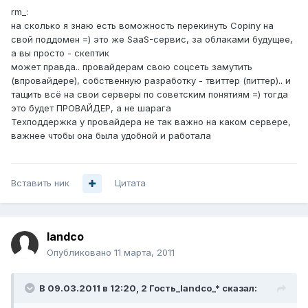
rm_:
на сколько я знаю есть воможность перекинуть Copiny на
свой поддомен =) это же SaaS-сервис, за облаками будущее,
а вы просто - скептик
может правда.. провайдерам свою соцсеть замутить
(впровайдере), собственную разработку - твиттер (питтер).. и
тащить всё на свои серверы по советским понятиям =) тогда
это будет ПРОВАЙДЕР, а не шарага
Техподдержка у провайдера не так важно на каком сервере,
важнее чтобы она была удобной и работала
Вставить ник
Цитата
landco
Опубликовано
11 марта, 2011
В 09.03.2011 в 12:20, 2 Гость_landco_* сказал: