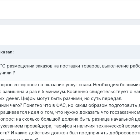
сказал:
О размещении заказов на поставки товаров, выполнение рабо
учили ?
апрос котировок на оказание услуг связи. Необходим безлимит
но завышена и раз в 5 минимум. Косвенно свидетельствует о на
х денег. Цифры могут быть разными, но суть передал.
вании чего? Понятно что в ФАС, но каким образом подготовит
рашивается идея о том, что нужно доказать что госзаказчик м
опрос: на сколько большой должна быть разница начальной це
 указанием провайдера, тарифов и наличия технической возмо
тв? И какие действия должен был предпринять добросовестн
и какого закона?