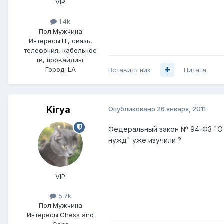
VIP
1.4k
Пол:
Мужчина
Интересы:
IT, связь,
телефония, кабельное
тв, провайдинг
Город:
LA
Вставить ник
Цитата
Kirya
Опубликовано
26 января, 2011
Федеральный закон № 94-ФЗ "О 
нужд" уже изучили ?
VIP
5.7k
Пол:
Мужчина
Интересы:
Chess and