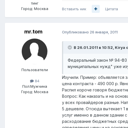
тинг
Город:
Москва
Вставить ник
Цитата
mr.tom
Опубликовано
26 января, 2011
В 26.01.2011 в 10:52, Kirya 
Федеральный закон № 94-ФЗ "
муниципальных нужд" уже из
Пользователи
Изучили. Пример: объявляется з
84
цена контракта - 490 000 р. Яв
Пол:
Мужчина
Распил короче говоря бюджетны
Город:
Москва
Вопрос: Как наказать и на осно
у всех провайдеров разные. Нап
5 дешевле. Отсюда вытекает 1 в
услуг именно в данном здании с
расходование бюджетных средс
определения цены и на основани