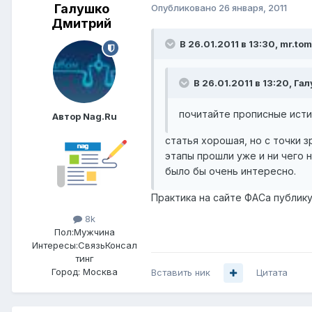
Галушко
Опубликовано
26 января, 2011
Дмитрий
В 26.01.2011 в 13:30, mr.tom
В 26.01.2011 в 13:20, Г
почитайте прописные ист
Автор Nag.Ru
статья хорошая, но с точки з
этапы прошли уже и ни чего н
было бы очень интересно.
Практика на сайте ФАСа публику
8k
Пол:
Мужчина
Интересы:
СвязьКонсал
тинг
Город:
Москва
Вставить ник
Цитата