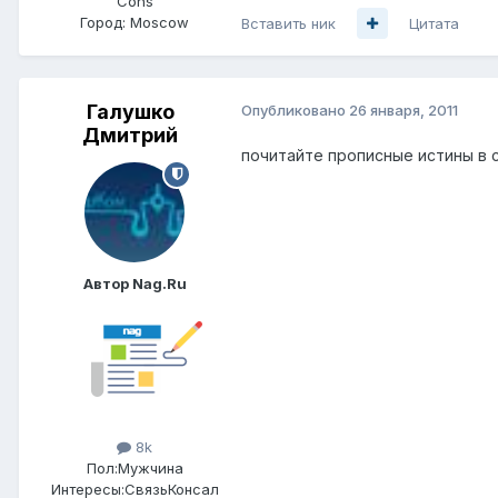
Cons
Город:
Moscow
Вставить ник
Цитата
Галушко
Опубликовано
26 января, 2011
Дмитрий
почитайте прописные истины в
Автор Nag.Ru
8k
Пол:
Мужчина
Интересы:
СвязьКонсал