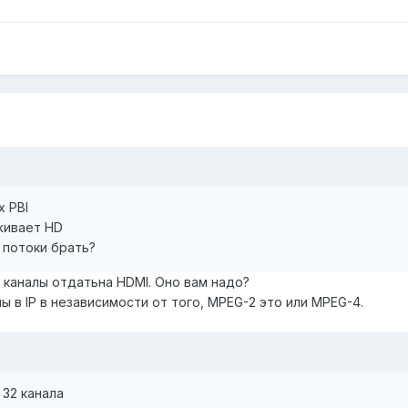
х PBI
живает HD
 потоки брать?
каналы отдатьна HDMI. Оно вам надо?
ы в IP в независимости от того, MPEG-2 это или MPEG-4.
 32 канала