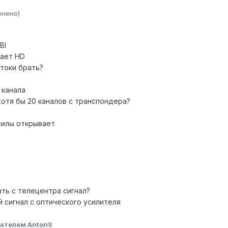
енено)
BI
вает HD
отоки брать?
 канала
хотя бы 20 каналов с транспондера?
 силы открывает
ать с телецентра сигнал?
 сигнал с оптического усилителя
ателем AntonS