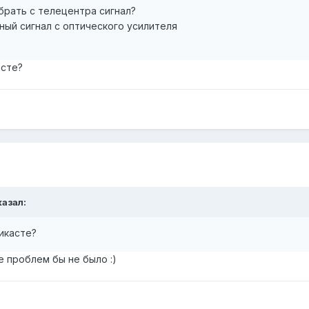
абрать с телецентра сигнал?
ый сигнал с оптического усилителя
асте?
казал:
тикасте?
е проблем бы не было :)