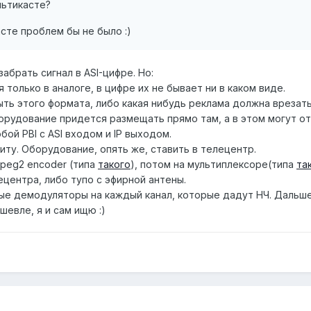
льтикасте?
асте проблем бы не было :)
забрать сигнал в ASI-цифре. Но:
 только в аналоге, в цифре их не бывает ни в каком виде.
ть этого формата, либо какая нибудь реклама должна врезать
борудование придется размещать прямо там, а в этом могут от
бой PBI c ASI входом и IP выходом.
зиту. Оборудование, опять же, ставить в телецентр.
peg2 encoder (типа
такого
), потом на мультиплексоре(типа
та
ецентра, либо тупо с эфирной антены.
е демодуляторы на каждый канал, которые дадут НЧ. Дальше 
шевле, я и сам ищю :)