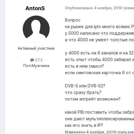
AntonS
Опубликовано
4 ноября, 2010
(изм
Вопрос
на рынке для iptv много всяких P
у 5000 написано что поддержи
а что 4000 не умеет толстые п
Активный участник
у 4000 есть на 6 каналов и на 32
есть опыт чтобы 4000 забирал 
573
Пол:
Мужчина
есть в нем смысл?
если смитовская карточка 6 от
DVB-S или DVB-S2?
что сразу брать?
потом апгрейт возможен?
какой PBI поставить чтобы забр
они дают мультиплексированный
как его знать в IP?
Изменено
4 ноября, 2010
пользов