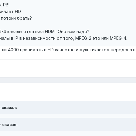
х PBI
живает HD
 потоки брать?
-4 каналы отдатьна HDMI. Оно вам надо?
алы в IP в независимости от того, MPEG-2 это или MPEG-4.
ли 4000 принимать в HD качестве и мультикастом передовать 
S сказал:
r сказал: