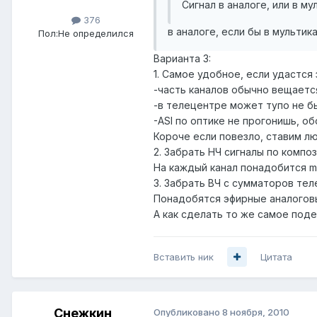
Сигнал в аналоге, или в му
376
в аналоге, если бы в мультик
Пол:
Не определился
Варианта 3:
1. Самое удобное, если удастся 
-часть каналов обычно вещается
-в телецентре может тупо не бы
-ASI по оптике не прогонишь, о
Короче если повезло, ставим лю
2. Забрать НЧ сигналы по компо
На каждый канал понадобится m
3. Забрать ВЧ с сумматоров тел
Понадобятся эфирные аналоговы
А как сделать то же самое поде
Вставить ник
Цитата
Снежкин
Опубликовано
8 ноября, 2010