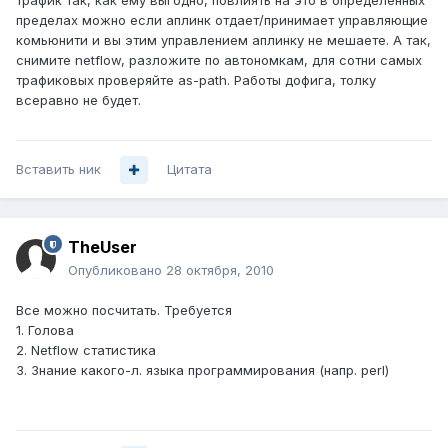
трафик так, как ему выгодно, повлиять на это в определенных
пределах можно если аплинк отдает/принимает управляющие
комьюнити и вы этим управлением аплинку не мешаете. А так,
снимите netflow, разложите по автономкам, для сотни самых
трафиковых проверяйте as-path. Работы дофига, толку
всеравно не будет.
Вставить ник
Цитата
TheUser
Опубликовано
28 октября, 2010
Все можно посчитать. Требуется
1. Голова
2. Netflow статистика
3. Знание какого-л. языка программирования (напр. perl)