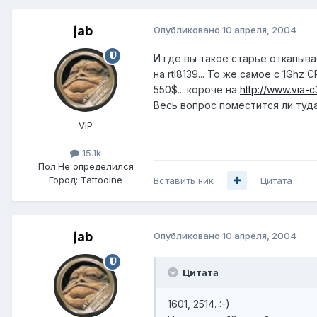
jab
Опубликовано
10 апреля, 2004
И где вы такое старье откапывае
на rtl8139... То же самое с 1Ghz
550$... короче на
http://www.via-c
Весь вопрос поместится ли туда
VIP
15.1k
Пол:
Не определился
Город:
Tattooine
Вставить ник
Цитата
jab
Опубликовано
10 апреля, 2004
Цитата
1601, 2514. :-)