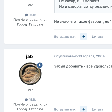
Не сахар, и 10 мегабит.
VIP
Но и фаворит сотку реально н
15.1k
Пол:
Не определился
Не знаю что такое фаворит, но 1
Город:
Tattooine
Вставить ник
Цитата
jab
Опубликовано
10 апреля, 2004
Забыл добавить - все удовольс
VIP
15.1k
Пол:
Не определился
Город:
Tattooine
Вставить ник
Цитата