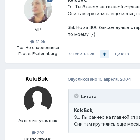
Э... Ты баннер на главной стран
Они там крутились еще месяц н
ЗЫ. Но за 400 баксов лучше ста
VIP
по моему. ;-)
12.9k
Пол:
Не определился
Город:
Ekaterinburg
Вставить ник
Цитата
KoloBok
Опубликовано
10 апреля, 2004
Цитата
KoloBok
,
Э... Ты баннер на главной ст
Активный участник
Они там крутились еще месяц
292
Пол:
Мужчина