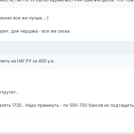
сках все же лучше. ;-)
рит, для чердака - все же сиска.
пить на НАГ.РУ за 400 у.е.
трутит...
зять 1720... Надо прикинуть - по 500-700 баксов их подтащить