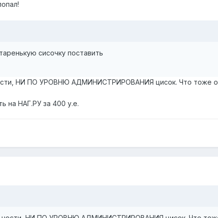
попал!
старенькую сисочку поставить
ности, НИ ПО УРОВНЮ АДМИНИСТРИРОВАНИЯ цисок. Что тоже о
ь на НАГ.РУ за 400 у.е.
льности, НИ ПО УРОВНЮ АДМИНИСТРИРОВАНИЯ цисок. Что тоже