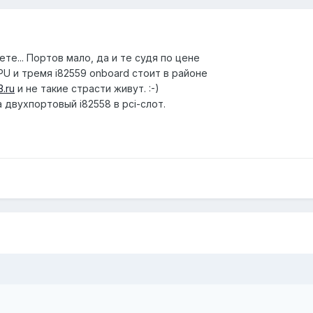
те... Портов мало, да и те судя по цене
 CPU и тремя i82559 onboard стоит в районе
3.ru
и не такие страсти живут. :-)
 двухпортовый i82558 в pci-слот.