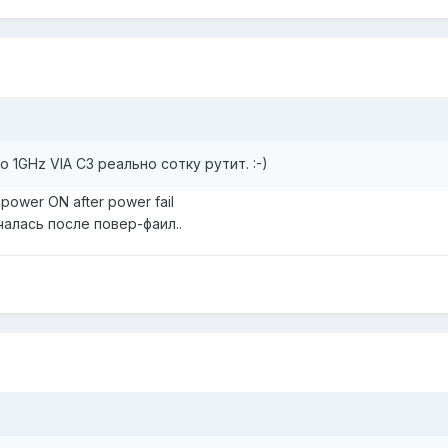
 1GHz VIA C3 реально сотку рутит. :-)
power ON after power fail
чалась после повер-фаил..