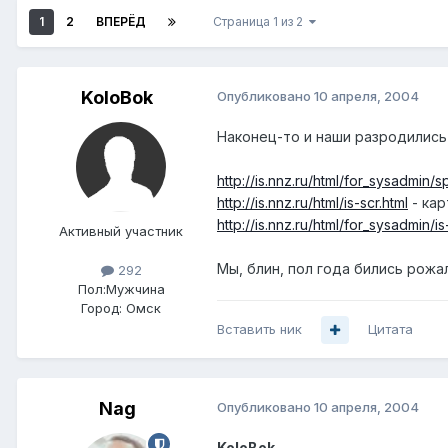
1
2
ВПЕРЁД
Страница 1 из 2
KoloBok
Опубликовано
10 апреля, 2004
Наконец-то и наши разродились
http://is.nnz.ru/html/for_sysadmin/s
http://is.nnz.ru/html/is-scr.html
- кар
http://is.nnz.ru/html/for_sysadmin/is
Активный участник
Мы, блин, пол года бились рожа
292
Пол:
Мужчина
Город:
Омск
Вставить ник
Цитата
Nag
Опубликовано
10 апреля, 2004
KoloBok
,