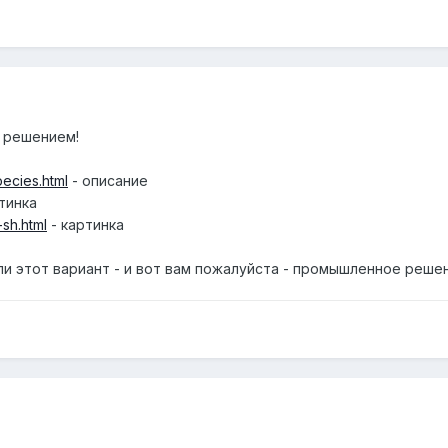
 решением!
pecies.html
- описание
тинка
-sh.html
- картинка
ли этот вариант - и вот вам пожалуйста - промышленное реше