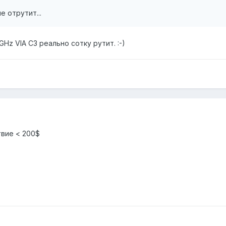
е отрутит...
GHz VIA C3 реально сотку рутит. :-)
твие < 200$