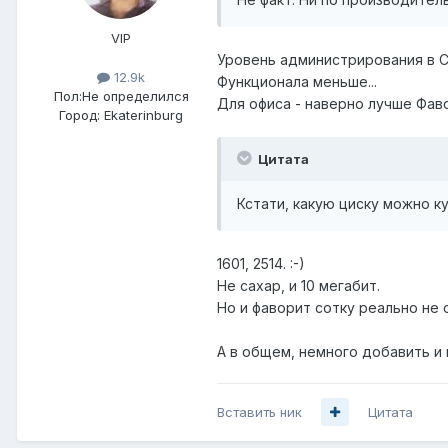
VIP
Уровень администрирования в Си
12.9k
Функционала меньше...
Пол:
Не определился
Для офиса - наверно лучше Фаво
Город:
Ekaterinburg
Цитата
Кстати, какую циску можно ку
1601, 2514. :-)
Не сахар, и 10 мегабит.
Но и фаворит сотку реально не о
А в общем, немного добавить и в
Вставить ник
Цитата