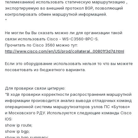
телемеханики) использовать статическую маршрутизацию ,
экспортируемую во внешний протокол BGP, позволяющий
контролировать обмен маршрутной информацией.
"
Не могли бы Вы сказать можно ли для организации такой
связи использовать Cisco - WS-C3560-8PC-S.
Прочитать по Cisco 3560 можно тут:
http://www.cisco.com/en/US/prod/collateral...00801f3d7d.html
Если это оборудование использовать нельзя то что вы можете
посоветовать из бюджетного варианта.
Для проверки связи цитирую:
"В ходе проверки корректности распространения маршрутной
информации производится анализ вывода отладочных команд
операционной системы маршрутизаторов узлов ПС «Бутово»
и Московского РДУ. Используются следующие команды Cisco
IOS:
show ip route;
show ip bgp;
show ip bgp summary;