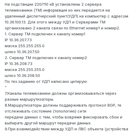
На подстанции 220/110 кВ установлены 2 сервера
телемеханики (ТМ) информация из них передается на
удаленный диспетчерский пункт(УДП) на компьютер с адресом
10.36.100.13. Для этого между УДП и Серверами ТМ
организовано 2 канала связи по Ethernet номер1 и номер2.
1. Сервер ТМ подключен к каналу номер1
IP 10.36.207.73
маска 255.255.255.0
шлюз 10.36.207.50
2. Сервер ТМ подключен к каналу номер2
IP 10.36.208.73
маска 255.255.255.0
шлюз 10.36.208.50
По тех.заданию от УДП написано цитирую:
"
7.Каналы телемеханики должны организовываться через
разные маршрутизаторы.
8.Маршрутизаторы должны поддерживать протокол BGP, те
отслеживать состояние (топологию) сети
передачи данных с тем, чтобы вовремя фиксировать сбои и
выбирать другой маршрут передачи данных.
9.При взаимодействии между УДП и ЛВС объекта (устройства