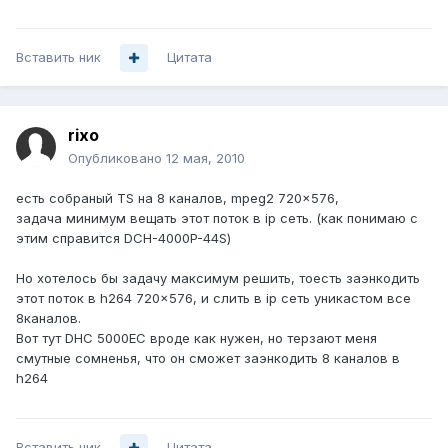
Вставить ник
Цитата
rixo
Опубликовано
12 мая, 2010
есть собраный TS на 8 каналов, mpeg2 720x576,
задача минимум вещать этот поток в ip сеть. (как понимаю с
этим справится DCH-4000P-44S)
Но хотелось бы задачу максимум решить, тоесть заэнкодить
этот поток в h264 720x576, и слить в ip сеть уникастом все
8каналов.
Вот тут DHC 5000EC вроде как нужен, но терзают меня
смутные сомненья, что он сможет заэнкодить 8 каналов в
h264
Вставить ник
Цитата