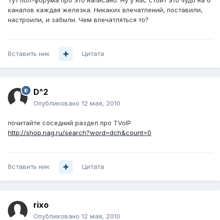
Тут пол-форума про это написано. Ну у нас стоит это чудо на 6
каналов каждая железка. Никаких впечатлений, поставили,
настроили, и забыли. Чем впечатляться то?
Вставить ник
Цитата
D^2
Опубликовано
12 мая, 2010
почитайте соседний раздел про TVoIP
http://shop.nag.ru/search?word=dch&count=0
Вставить ник
Цитата
rixo
Опубликовано
12 мая, 2010