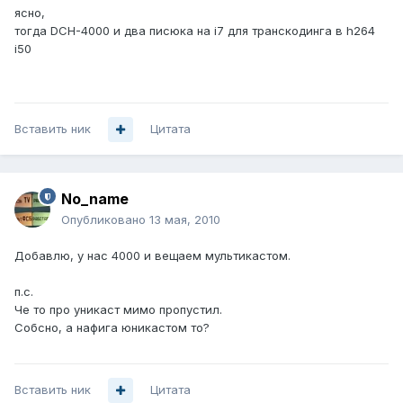
ясно,
тогда DCH-4000 и два писюка на i7 для транскодинга в h264
i50
Вставить ник
Цитата
No_name
Опубликовано
13 мая, 2010
Добавлю, у нас 4000 и вещаем мультикастом.
п.с.
Че то про уникаст мимо пропустил.
Собсно, а нафига юникастом то?
Вставить ник
Цитата