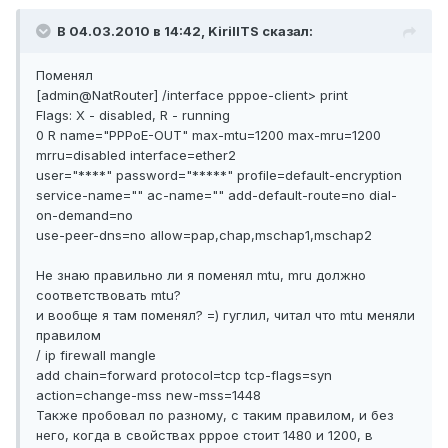
В 04.03.2010 в 14:42, KirillTS сказал:
Поменял
[admin@NatRouter] /interface pppoe-client> print
Flags: X - disabled, R - running
0 R name="PPPoE-OUT" max-mtu=1200 max-mru=1200
mrru=disabled interface=ether2
user="****" password="*****" profile=default-encryption
service-name="" ac-name="" add-default-route=no dial-
on-demand=no
use-peer-dns=no allow=pap,chap,mschap1,mschap2
Не знаю правильно ли я поменял mtu, mru должно
соответствовать mtu?
и вообще я там поменял? =) гуглил, читал что mtu меняли
правилом
/ ip firewall mangle
add chain=forward protocol=tcp tcp-flags=syn
action=change-mss new-mss=1448
Также пробовал по разному, с таким правилом, и без
него, когда в свойствах pppoe стоит 1480 и 1200, в