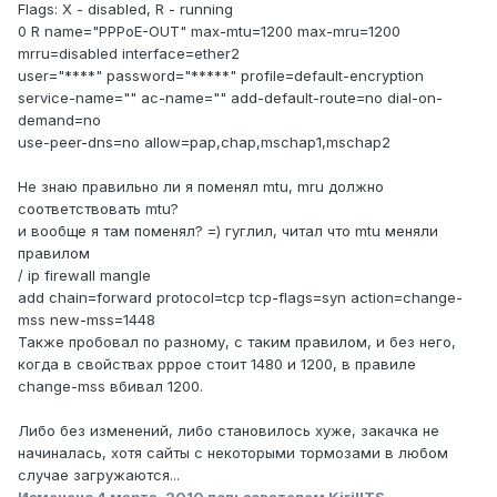
Flags: X - disabled, R - running
0 R name="PPPoE-OUT" max-mtu=1200 max-mru=1200
mrru=disabled interface=ether2
user="****" password="*****" profile=default-encryption
service-name="" ac-name="" add-default-route=no dial-on-
demand=no
use-peer-dns=no allow=pap,chap,mschap1,mschap2
Не знаю правильно ли я поменял mtu, mru должно
соответствовать mtu?
и вообще я там поменял? =) гуглил, читал что mtu меняли
правилом
/ ip firewall mangle
add chain=forward protocol=tcp tcp-flags=syn action=change-
mss new-mss=1448
Также пробовал по разному, с таким правилом, и без него,
когда в свойствах pppoe стоит 1480 и 1200, в правиле
change-mss вбивал 1200.
Либо без изменений, либо становилось хуже, закачка не
начиналась, хотя сайты с некоторыми тормозами в любом
случае загружаются...