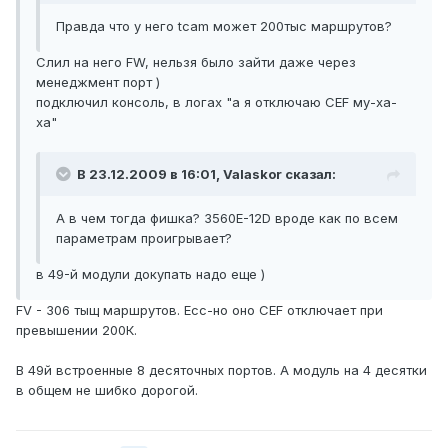
Правда что у него tcam может 200тыс маршрутов?
Слил на него FW, нельзя было зайти даже через
менеджмент порт )
подключил консоль, в логах "а я отключаю CEF му-ха-
ха"
В 23.12.2009 в 16:01, Valaskor сказал:
А в чем тогда фишка? 3560E-12D вроде как по всем
параметрам проигрывает?
в 49-й модули докупать надо еще )
FV - 306 тыщ маршрутов. Есс-но оно CEF отключает при
превышении 200К.
В 49й встроенные 8 десяточных портов. А модуль на 4 десятки
в общем не шибко дорогой.