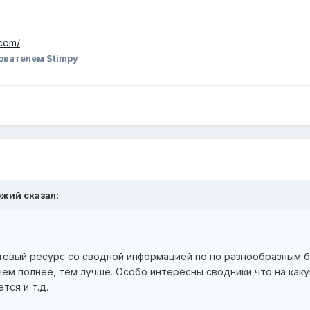
.com/
ователем Stimpy
ожий сказал:
утевый ресурс со сводной информацией по по разнообразным б
чем полнее, тем лучше. Особо интересны сводники что на как
тся и т.д.