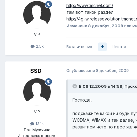
http://www.tmcnet.com/
там вот такой раздел:
http://4g-wirelessevolution.tmcnet
Изменено
8 декабря, 2009
польз
VIP
2.5k
Вставить ник
Цитата
SSD
Опубликовано
8 декабря, 2009
В 08.12.2009 в 14:58, Прох
Господа,
VIP
подскажите какой ни будь п
WCDMA, WiMAX и так далее, 
13.1k
развитием чего по идее являе
Пол:
Мужчина
Интересы:
странные