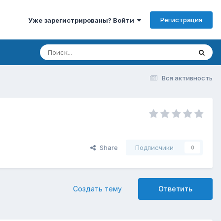
Регистрация
Уже зарегистрированы? Войти
Вся активность
Share
Подписчики
0
Создать тему
Ответить