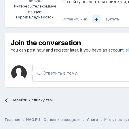
4.4k
По сайту покопаться придется, 
Интересы:
телекоммун
икации
Город:
Владивосток
Вставить ник
Цитата
Join the conversation
You can post now and register later. If you have an account,
s
Ответить в тему...
Перейти к списку тем
Главная
NAG.RU - Основные разделы
У нага
Кто у нас т