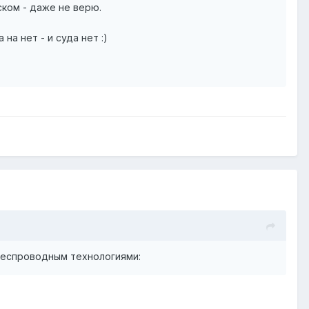
ском - даже не верю.
на нет - и суда нет :)
беспроводным технологиями: