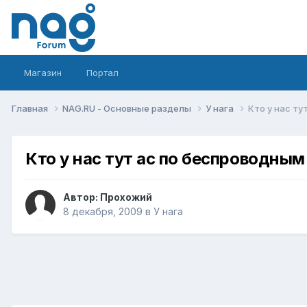
Магазин
Портал
Главная
NAG.RU - Основные разделы
У нага
Кто у нас т
Кто у нас тут ас по беспроводны
Автор:
Прохожий
8 декабря, 2009
в
У нага