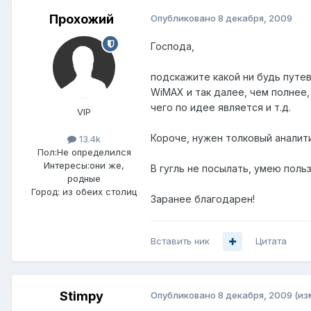
Прохожий
Опубликовано
8 декабря, 2009
Господа,
подскажите какой ни будь путе
WiMAX и так далее, чем полнее
чего по идее является и т.д.
VIP
Короче, нужен толковый аналити
13.4k
Пол:
Не определился
Интересы:
они же,
В гугль не посылать, умею польз
родные
Город:
из обеих столиц
Заранее благодарен!
Вставить ник
Цитата
Stimpy
Опубликовано
8 декабря, 2009
(из