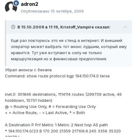
adron2
Опубликовано
15 октября, 2009
В 15.10.2009 в 11:19, Kristoff_Vampire сказал:
Ещё раз повторюсь это не стенд а интернет. И внешний
оператор может выбрать тот анонс лудшим, который ему
нравится. Тут уже вступают в силу не только
маршрутизация но и финансовые предпочтения.
Убрал анонсы с бекапа
Command: show route protocol bgp 194.150.174.0 terse
inet.0: 301846 destinations, 1114114 routes (299759 active, 46
holddown, 15701 hidden)
@ = Routing Use Only, # = Forwarding Use Only
+ = Active Route, - = Last Active, * = Both
A Destination P Prf Metric 1 Metric 2 Next hop AS path
* 194.150.174.0/23 B 170 200 21359 217.106.6.245 3356 35320