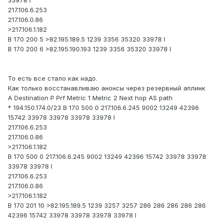
33978 I
217.106.6.253
217.106.0.86
>217.106.1.182
B 170 200 5 >82.195.189.5 1239 3356 35320 33978 I
B 170 200 6 >82.195.190.193 1239 3356 35320 33978 I
То есть все стало как надо.
Как только восстанавливаю анонсы через резервный аплинк
A Destination P Prf Metric 1 Metric 2 Next hop AS path
* 194.150.174.0/23 B 170 500 0 217.106.6.245 9002 13249 42396
15742 33978 33978 33978 33978 I
217.106.6.253
217.106.0.86
>217.106.1.182
B 170 500 0 217.106.6.245 9002 13249 42396 15742 33978 33978
33978 33978 I
217.106.6.253
217.106.0.86
>217.106.1.182
B 170 201 10 >82.195.189.5 1239 3257 3257 286 286 286 286 286
42396 15742 33978 33978 33978 33978 I