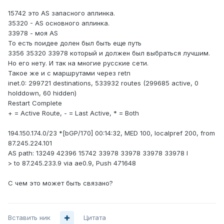
15742 это AS запасного аплинка.
35320 - AS основного аплинка.
33978 - моя AS
То есть поидее долен был быть еще путь
3356 35320 33978 который и должен был выбраться лучшим.
Но его нету. И так на многие русские сети.
Такое же и с маршрутами через retn
inet.0: 299721 destinations, 533932 routes (299685 active, 0
holddown, 60 hidden)
Restart Complete
+ = Active Route, - = Last Active, * = Both
194.150.174.0/23 *[bGP/170] 00:14:32, MED 100, localpref 200, from
87.245.224.101
AS path: 13249 42396 15742 33978 33978 33978 33978 I
> to 87.245.233.9 via ae0.9, Push 471648
С чем это может быть связано?
Вставить ник
Цитата