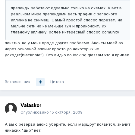
препенды работают идеально только на схемах. А вот в
реальном мире препендами весь трафик с запасного
аплинка не снимеш. Самый простой способ порезать на
мельче сети но не меньше /24 и проанонсить их
главному аплинку, более интересный способ comunity.
понятно. но у меня вроде другая проблема. Анонсы моей as
через основной аплинк просто до некоторых не
доходят(blackhole?). Это видно по looking glassам что я привел.
Вставить ник
Цитата
Valaskor
Опубликовано
15 октября, 2009
А вы с резерва анонс уберите, если маршрут появится, значит
никаких "дыр" нет.