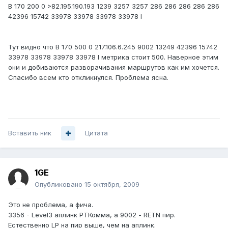
B 170 200 0 >82.195.190.193 1239 3257 3257 286 286 286 286 286
42396 15742 33978 33978 33978 33978 I
Тут видно что B 170 500 0 217.106.6.245 9002 13249 42396 15742
33978 33978 33978 33978 I метрика стоит 500. Наверное этим
они и добиваются разворачивания маршрутов как им хочется.
Спасибо всем кто откликнулся. Проблема ясна.
Вставить ник
Цитата
1GE
Опубликовано
15 октября, 2009
Это не проблема, а фича.
3356 - Level3 аплинк РТКомма, а 9002 - RETN пир.
Естественно LP на пир выше, чем на аплинк.