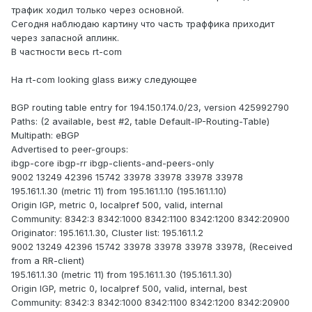
трафик ходил только через основной.
Сегодня наблюдаю картину что часть траффика приходит
через запасной аплинк.
В частности весь rt-com
На rt-com looking glass вижу следующее
BGP routing table entry for 194.150.174.0/23, version 425992790
Paths: (2 available, best #2, table Default-IP-Routing-Table)
Multipath: eBGP
Advertised to peer-groups:
ibgp-core ibgp-rr ibgp-clients-and-peers-only
9002 13249 42396 15742 33978 33978 33978 33978
195.161.1.30 (metric 11) from 195.161.1.10 (195.161.1.10)
Origin IGP, metric 0, localpref 500, valid, internal
Community: 8342:3 8342:1000 8342:1100 8342:1200 8342:20900
Originator: 195.161.1.30, Cluster list: 195.161.1.2
9002 13249 42396 15742 33978 33978 33978 33978, (Received
from a RR-client)
195.161.1.30 (metric 11) from 195.161.1.30 (195.161.1.30)
Origin IGP, metric 0, localpref 500, valid, internal, best
Community: 8342:3 8342:1000 8342:1100 8342:1200 8342:20900