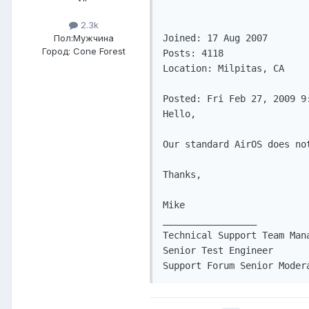
2.3k
Пол:
Мужчина
Joined: 17 Aug 2007

Город:
Cone Forest
Posts: 4118

Location: Milpitas, CA

Posted: Fri Feb 27, 2009 9:
Hello, 

Our standard AirOS does no
Thanks, 

Mike

_________________

Technical Support Team Mana
Senior Test Engineer 

Support Forum Senior Moder