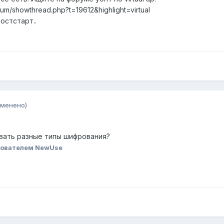
um/showthread.php?t=19612&highlight=virtual
остстарт..
зменено)
овать разные типы шифрования?
ователем NewUse