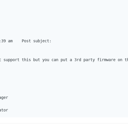
39 am    Post subject:    

t support this but you can put a 3rd party firmware on th
ger 

ator