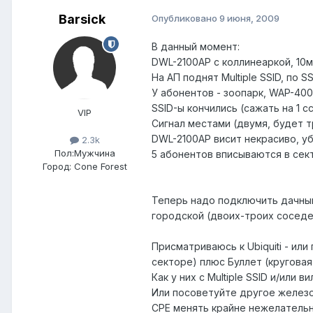
Barsick
Опубликовано
9 июня, 2009
В данный момент:
DWL-2100AP с коллинеаркой, 10
На АП поднят Multiple SSID, по 
У абонентов - зоопарк, WAP-400
SSID-ы кончились (сажать на 1 
VIP
Сигнал местами (двумя, будет 
DWL-2100AP висит некрасиво, уб
2.3k
Пол:
Мужчина
5 абонентов вписываются в сек
Город:
Cone Forest
Теперь надо подключить дачный
городской (двоих-троих сосед
Присматриваюсь к Ubiquiti - ил
секторе) плюс Буллет (круговая
Как у них с Multiple SSID и/или в
Или посоветуйте другое железо
CPE менять крайне нежелатель