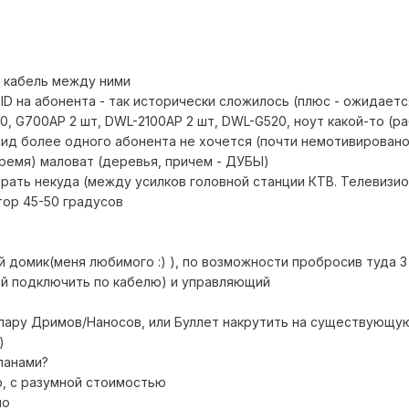
м кабель между ними
SSID на абонента - так исторически сложилось (плюс - ожидает
0, G700AP 2 шт, DWL-2100AP 2 шт, DWL-G520, ноут какой-то (раб
ссид более одного абонента не хочется (почти немотивировано
тремя) маловат (деревья, причем - ДУБЫ)
рать некуда (между усилков головной станции КТВ. Телевизион
тор 45-50 градусов
 домик(меня любимого :) ), по возможности пробросив туда 3
ей подключить по кабелю) и управляющий
и пару Дримов/Наносов, или Буллет накрутить на существующу
)
иланами?
, с разумной стоимостью
но