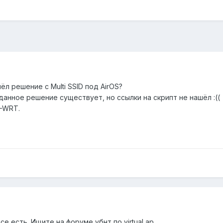
ёл решение с Multi SSID под AirOS?
анное решение существует, но ссылки на скрипт не нашёл :((
D-WRT.
е есть. Ищите на форуме убнт по virtual ap.