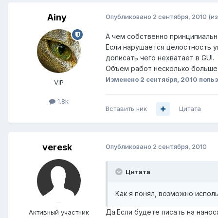
Ainy
Опубликовано
2 сентября, 2010
(и
А чем собственно принципиальн
Если нарушается целостность у
дописать чего нехватает в GUI.
Объем работ несколько больше, 
Изменено
2 сентября, 2010
польз
VIP
1.8k
Вставить ник
Цитата
veresk
Опубликовано
2 сентября, 2010
Цитата
Как я понял, возможно испол
Да.Если будете писать на нанос
Активный участник