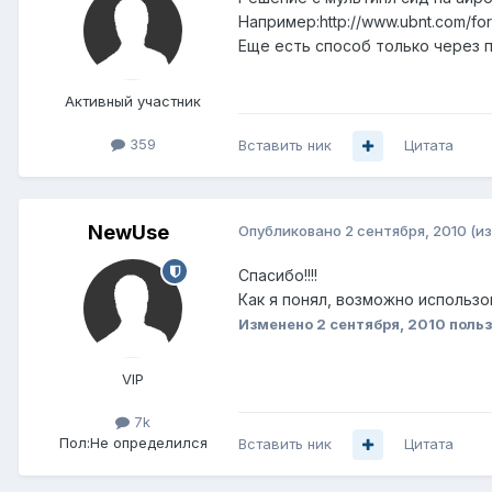
Например:http://www.ubnt.com/for
Еще есть способ только через п
Активный участник
359
Вставить ник
Цитата
NewUse
Опубликовано
2 сентября, 2010
(и
Спасибо!!!!
Как я понял, возможно использ
Изменено
2 сентября, 2010
польз
VIP
7k
Пол:
Не определился
Вставить ник
Цитата