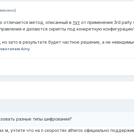
зменено)
о отличается метод, описанный в
тут
от применения 3rd party 
правления и делаются скрипты под конкретную конфигурацию? 
но зато в результате будет частное решение, а не невидимые
ователем Ainy
ьзовать разные типы шифрования?
ах м, учтите что на n скоростях atheros официально поддержи