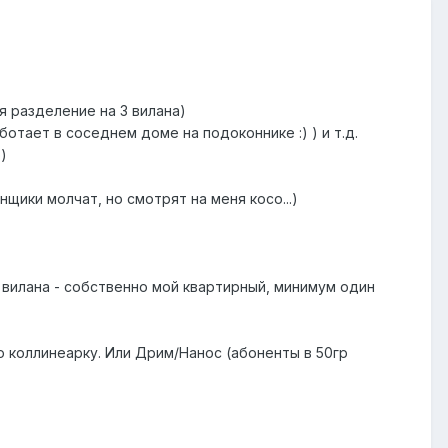
ся разделение на 3 вилана)
отает в соседнем доме на подоконнике :) ) и т.д.
)
щики молчат, но смотрят на меня косо...)
 вилана - собственно мой квартирный, минимум один
ю коллинеарку. Или Дрим/Нанос (абоненты в 50гр