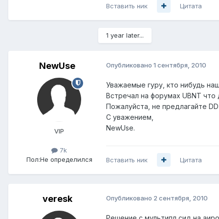
Вставить ник
Цитата
1 year later...
NewUse
Опубликовано
1 сентября, 2010
Уважаемые гуру, кто нибудь наш
Встречал на форумах UBNT что д
Пожалуйста, не предлагайте D
С уважением,
NewUse.
VIP
7k
Пол:
Не определился
Вставить ник
Цитата
veresk
Опубликовано
2 сентября, 2010
Решение с мультипл сид на аирос