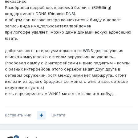
некрасиво.
Разобрался подробнее, юзаемый биллинг (BGBilling)
поддерживает DDNS (Dinamic DNS).
в общем при логоне юзера коннектится к бинду и делает
запись вида имя_пользователя.твойдомен
при логоффе удаляет.. можно даже динамическую адресацию
юзать.
добиться чего-то вразумительного от WINS для получения
списка компутеров в сетевом окружении не удалось...
(пробовал самбу с 2 интерфейсами и винс поднятым - компы
с разных интерфейсов этого сервера видят друг друга в
сетевом окружении, хотя между ними нет маршрута.. стоит
вылезти из одного бродкаст сегмента с wins и все, сетевое
окружение пустое.)
есть еще варианты с WINS? мож я не знаю что-нибудь..
Вставить ник
Цитата