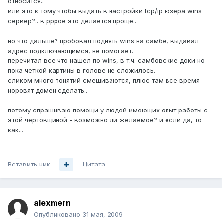
относится..
или это к тому чтобы выдать в настройки tcp/ip юзера wins
сервер?.. в pppoe это делается проще..
но что дальше? пробовал поднять wins на самбе, выдавал
адрес подключающимся, не помогает.
перечитал все что нашел по wins, в т.ч. самбовские доки но
пока четкой картины в голове не сложилось.
сликом много понятий смешиваются, плюс там все время
норовят домен сделать..
потому спрашиваю помощи у людей имеющих опыт работы с
этой чертовщиной - возможно ли желаемое? и если да, то
как...
Вставить ник
Цитата
alexmern
Опубликовано
31 мая, 2009