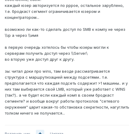
каждый юзер авторизуется по pppoe, остальное зарублено,
т.е. бродкаст сегмент ограничивается юзером и
концентратором...
возможно ли как-то сделать доступ по SMB к компу не через
\\ip а через \\имя
в первую очередь хотелось бы чтобы юзеры могли к
серверам получить доступ через \\Server\
во вторую уже доступ друг к другу.
зы: читал доки про wins, там везде рассматривается
структура с маршрутизацией между подсетями.. т.е.
предполагается что каждая подсеть содержит >1 машины.. и у
них там выбирается свой LMB, который уже работает с WINS
(так?).. а че будет если каждый комп в своем бродкаст
сегменте? и вообще вокруг работы протоколов "сетевого
окружения" царит какая-то обстановка секретности, нагуглить
толком ничего не получается...
Вставить ник
Цитата