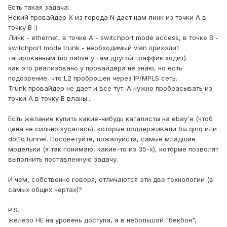
Есть такая задача:
Некий провайдер X из города N дает нам линк из точки A в
точку B :)
Линк - ethernet, в точке A - switchport mode access, в точке B -
switchport mode trunk - необходимый vlan приходит
тагированным (по native'у там другой траффик ходит).
как это реализовано у провайдера не знаю, но есть
подозрение, что L2 проброшен через IP/MPLS сеть.
Trunk провайдер не дает и все тут. А нужно пробрасывать из
точки A в точку B вланы...
Есть желание купить какие-нибудь каталисты на ebay'е (чтоб
цена не сильно кусалась), которые поддерживали бы qinq или
dot1q tunnel. Посоветуйте, пожалуйста, самые младшие
модельки (я так понимаю, какие-то из 35-х), которые позволят
выполнить поставленную задачу.
И чем, собственно говоря, отличаются эти две технологии (в
самых общих чертах)?
P.S.
железо НЕ на уровень доступа, а в небольшой "бекбон",