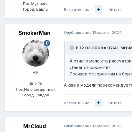
Пол:
Мужчина
Город:
Бавлы
Вставить ник
Цитата
SmokerMan
Опубликовано
12 марта, 2009
В 12.03.2009 в 07:41, MrCl
А отчего мало кто рассматр
Денег сэкономить?
VIP
Ресивер с эзернетом на борт
2.7k
А какие модели порекомендует
Пол:
Не определился
Город:
Тундра
Вставить ник
Цитата
MrCloud
Опубликовано
13 марта, 2009