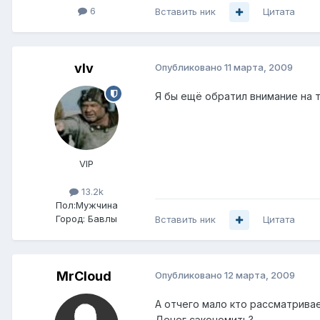
6
Вставить ник
Цитата
vIv
Опубликовано
11 марта, 2009
Я бы ещё обратил внимание на т
VIP
13.2k
Пол:
Мужчина
Город:
Бавлы
Вставить ник
Цитата
MrCloud
Опубликовано
12 марта, 2009
А отчего мало кто рассматрива
Денег сэкономить?