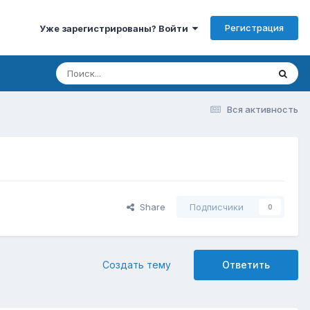
Регистрация
Уже зарегистрированы? Войти
Вся активность
Share
Подписчики
0
Создать тему
Ответить