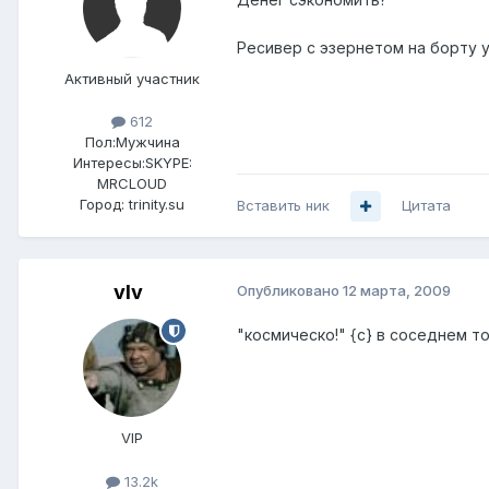
Ресивер с эзернетом на борту у
Активный участник
612
Пол:
Мужчина
Интересы:
SKYPE:
MRCLOUD
Город:
trinity.su
Вставить ник
Цитата
vIv
Опубликовано
12 марта, 2009
"космическо!" {c} в соседнем то
VIP
13.2k