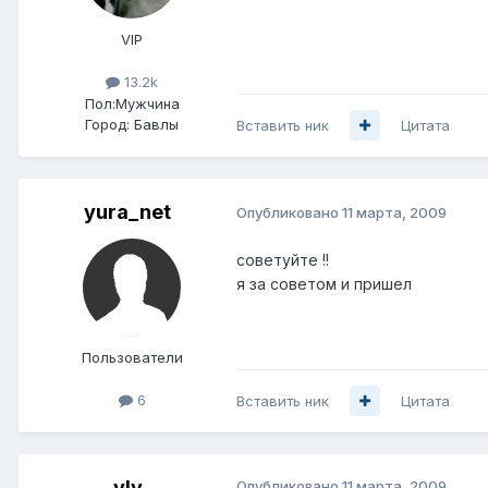
VIP
13.2k
Пол:
Мужчина
Город:
Бавлы
Вставить ник
Цитата
yura_net
Опубликовано
11 марта, 2009
советуйте !!
я за советом и пришел
Пользователи
6
Вставить ник
Цитата
vIv
Опубликовано
11 марта, 2009