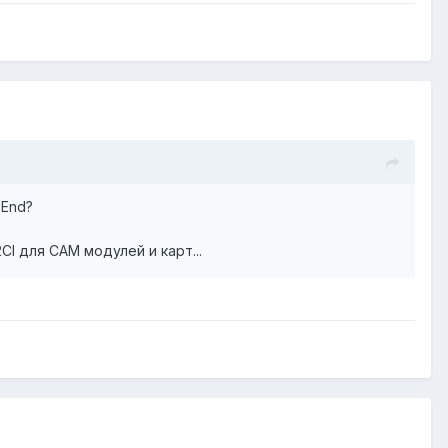
-End?
I для САМ модулей и карт...