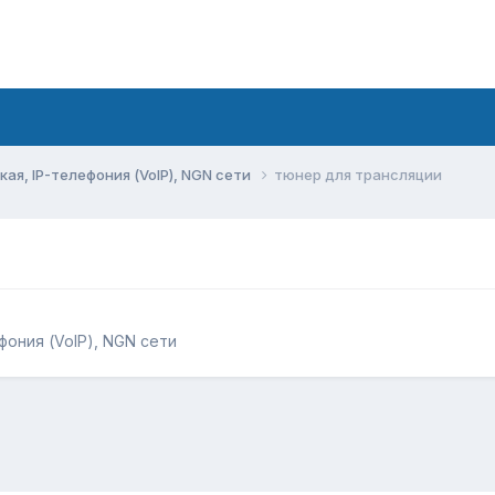
ая, IP-телефония (VoIP), NGN сети
тюнер для трансляции
фония (VoIP), NGN сети