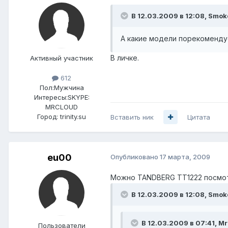
В 12.03.2009 в 12:08, Smok
А какие модели порекоменду
В личке.
Активный участник
612
Пол:
Мужчина
Интересы:
SKYPE:
MRCLOUD
Город:
trinity.su
Вставить ник
Цитата
eu00
Опубликовано
17 марта, 2009
Можно TANDBERG TT1222 посмотр
В 12.03.2009 в 12:08, Smok
В 12.03.2009 в 07:41, M
Пользователи