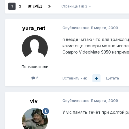
1
2
ВПЕРЁД
Страница 1 из 2
yura_net
Опубликовано
11 марта, 2009
я везде читаю что для трансляц
какие еще тюнеры можно испол
Compro VideoMate S350 наприме
Пользователи
6
Вставить ник
Цитата
vIv
Опубликовано
11 марта, 2009
У vlc память течёт при долгой р