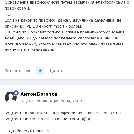
Обновление префикс-листа путём засылания електрописьма с
префиксами.
НО!
Если на какой то префикс, даже у даунлинка даунлинка, не
описан в RIPE-DB export\import - облом.
Т.е. фильтры обновят только в случае правильного описания
всей цепочки до самого последнего кастомера в RIPE-DB.
Хотя, возможно, кто-то и считает, что это очень правильная
политика и я балованный.
Вставить ник
Цитата
Антон Богатов
Опубликовано
4 февраля, 2009
Коджент... Кооооджент... Я профессионально не люблю этот
Коджент. Циска его ить тоже не любит:)))))))
Но Дэйв крут. Решпект.