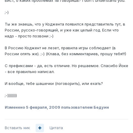
Бист, о каких проблемах ты говоришь? I don't understand you.
;-)
Ты же знаешь, что у Коджента появился представитель тут, в
России, русско-говорящий, и уже как целый год. Если что
надо - просто позвони ;-)
В Россию Коджент не лезет, правила игры соблюдает (в
России опять же). ;-) (Клава, без комментариев, прошу тебя!!!)
С префиксами - да, есть отличие. Но решаемое. Спасибо Йоке
- все правильно написал.
И вообще, тебе шашечки (поговорить), или ехать?
;-))))))))
Изменено
5 февраля, 2009
пользователем Бедуин
Вставить ник
Цитата