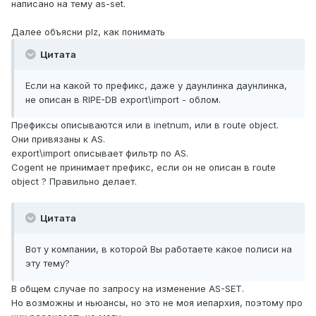
написано на тему as-set.
Далее объясни plz, как понимать
Цитата
Если на какой то префикс, даже у даунлинка даунлинка,
не описан в RIPE-DB export\import - облом.
Префиксы описываются или в inetnum, или в route object.
Они привязаны к AS.
export\import описывает фильтр по AS.
Cogent не принимает префикс, если он не описан в route
object ? Правильно делает.
Цитата
Вот у компании, в которой Вы работаете какое полиси на
эту тему?
В общем случае по запросу на изменение AS-SET.
Но возможны и ньюансы, но это не моя иепархия, поэтому про