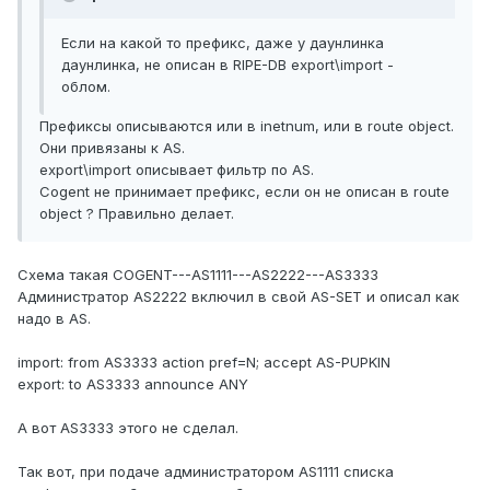
Если на какой то префикс, даже у даунлинка
даунлинка, не описан в RIPE-DB export\import -
облом.
Префиксы описываются или в inetnum, или в route object.
Они привязаны к AS.
export\import описывает фильтр по AS.
Cogent не принимает префикс, если он не описан в route
object ? Правильно делает.
Схема такая COGENT---AS1111---AS2222---AS3333
Администратор AS2222 включил в свой AS-SET и описал как
надо в AS.
import: from AS3333 action pref=N; accept AS-PUPKIN
export: to AS3333 announce ANY
А вот AS3333 этого не сделал.
Так вот, при подаче администратором AS1111 списка