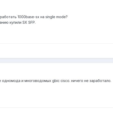
аботать 1000base-sx на single mode?
нанию купили SX SFP.
 одномода и многоводомых gbic cisco. ничего не заработало.