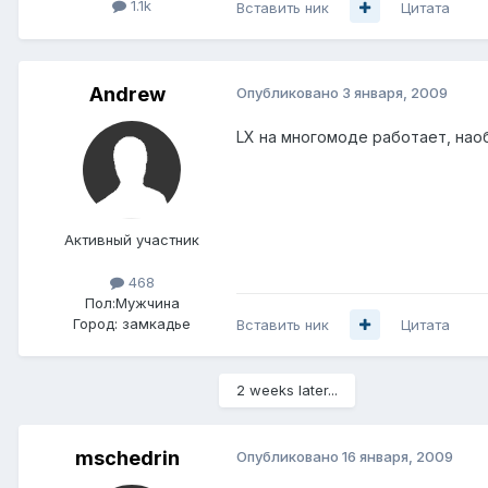
1.1k
Вставить ник
Цитата
Andrеw
Опубликовано
3 января, 2009
LX на многомоде работает, нао
Активный участник
468
Пол:
Мужчина
Город:
замкадье
Вставить ник
Цитата
2 weeks later...
mschedrin
Опубликовано
16 января, 2009